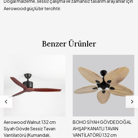
Doğal malzeme, sessiz çalışma ve zamansız tasarım arayanlar için
değişebilir.
Aerowood güçlü bir tercihtir.
Benzer Ürünler
Aerowood Walnut 132 cm
BOHO SİYAH GÖVDE DOĞAL
Siyah Gövde Sessiz Tavan
AHŞAP KANATLI TAVAN
Vantilatörü (Kumandalı,
VANTİLATÖRÜ 132 cm