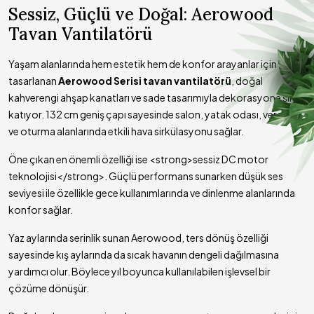
Sessiz, Güçlü ve Doğal: Aerowood
Teknik Özellikler:
Tavan Vantilatörü
AEROWOOD SERİSİ DOĞAL AHŞAP KANATLI SESSİZ TAVAN
VANTİLATÖRÜ · Teknik Detaylar
Yaşam alanlarında hem estetik hem de konfor arayanlar için
Çap
132 cm
tasarlanan
Aerowood Serisi tavan vantilatörü
, doğal
Gövde Rengi
Acı Kahve
kahverengi ahşap kanatları ve sade tasarımıyla dekorasyona şıklık
Kanat Malzemesi
Doğal Ahşap
katıyor. 132 cm geniş çapı sayesinde salon, yatak odası, veranda
Kanat Rengi
Doğal Kahverengi
ve oturma alanlarında etkili hava sirkülasyonu sağlar.
Motor Teknolojisi
Sessiz DC Motor
Öne çıkan en önemli özelliği ise <strong>sessiz DC motor
Kontrol
Uzaktan Kumandalı
teknolojisi</strong>. Güçlü performans sunarken düşük ses
Motor Gücü
38 Watt
seviyesi ile özellikle gece kullanımlarında ve dinlenme alanlarında
Hız Kademesi
6 Kademe
konfor sağlar.
Zamanlayıcı
1 / 2 / 4 / 8 Saat
Yaz aylarında serinlik sunan Aerowood, ters dönüş özelliği
Dönüş Yönü
Sağ / Sol
sayesinde kış aylarında da sıcak havanın dengeli dağılmasına
Kapsama Alanı
Yaklaşık 25-32 m²
yardımcı olur. Böylece yıl boyunca kullanılabilen işlevsel bir
Aydınlatma
Yok
çözüme dönüşür.
Garanti
2 Yıl
Özel üretim ve stok durumuna göre kargoya teslim süresi