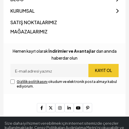
KURUMSAL
SATIŞ NOKTALARIMIZ
MAĞAZALARIMIZ
Hemen kayıt olarak
İndirimler ve Avantajlar
dan anında
haberdar olun
KAYIT OL
Gizlilik politikasını
okudum ve elektronik posta almayı kabul
ediyorum.
Copyright © 2024
MyLamp Aydınlatma & Dekorasyon
. Tüm
Size daha iyi hizmet verebilmek için internet sitemizde çerezler
hakları saklıdır.
kullanılmaktadır. Çerez Politikaları Aydınlatma Metni’ni okuyabilir ve