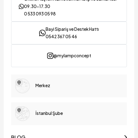
09.30-17.30
0 533 093 05 98
Bayi Sipariş ve Destek Hattı
0542 367 05 46
@mylampconcept
Merkez
İstanbul Şube
BLOG