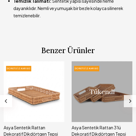
Temizlik Talimatı:
Sentetik yapısı sayesinde neme
dayanıklıdır. Nemli ve yumuşak bir bezle kolayca silinerek
temizlenebilir.
Benzer Ürünler
ÜCRETSIZ KARGO
ÜCRETSIZ KARGO
Tükendi
Asya Sentetik Rattan
Asya Sentetik Rattan 3'lü
Dekoratif Dikdörtgen Tepsi
Dekoratif Dikdörtgen Tepsi