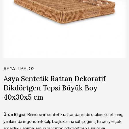
ASYA-TPS-02
Asya Sentetik Rattan Dekoratif
Dikdörtgen Tepsi Büyük Boy
40x30x5 cm
Ürün Bilgisi:
Birinci sınıf sentetik rattandan elde örülerek üretilmiş,
yanlarında ergonomik kulp boşluklarına sahip, geniş hacmiyle çok
amaçlı kullanıma uygun büyük boy dikdörtgen sunum ve