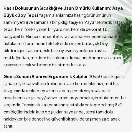
Hasır Dokusunun Sıcaklığı ve Uzun Ömürlü Kullanım: Asya
Büyük Boy Tepsi
Yaşam alanlarınıza hasır görünümünün
samimiyetini ve zamansız bir şıklığı taşıyan "Asya" sentetik rattan
tepsi, hem fonksiyonel bir yardımcı hem de dekoratif bir
başyapıttır. Birinci sınıf sentetik rattan malzemeden zanaatkar
ustalarımız tarafından tek tek elde örülen bu büyük boy
dikdörtgen tasarım; eski bir köy evinin yenilenen rustik
mutfağından, modern bir salonun dresuarına kadar evinizin her
köşesine sıcak ve bohem bir atmosfer katar.
Geniş Sunum Alanı ve Ergonomik Kulplar
40x30 cm'lik geniş
iç hacmiyle kahvaltı sofralarında taze fırın ürünlerinizi, mutfak
tezgahında renkli meyvelerinizi sergilemek veya kalabalık
misafirlerinize şık çay/kahve ikramları yapmak için mükemmel bir
seçimdir. Tepsinin kısa kenarlarına ustalıkla entegre edilmiş 8x2
cm ölçülerindeki kulp boşlukları sayesinde, tepsi tam dolu
haldeyken bile dengeli ve güvenli bir şekilde taşımanıza olanak
tanır.