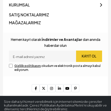
KURUMSAL
SATIŞ NOKTALARIMIZ
MAĞAZALARIMIZ
Hemen kayıt olarak
İndirimler ve Avantajlar
dan anında
haberdar olun
KAYIT OL
Gizlilik politikasını
okudum ve elektronik posta almayı kabul
ediyorum.
Copyright © 2024
MyLamp Aydınlatma & Dekorasyon
. Tüm
Size daha iyi hizmet verebilmek için internet sitemizde çerezler
hakları saklıdır.
kullanılmaktadır. Çerez Politikaları Aydınlatma Metni’ni okuyabilir ve
dilerseniz tercihlerinizi değiştirebilirsiniz.