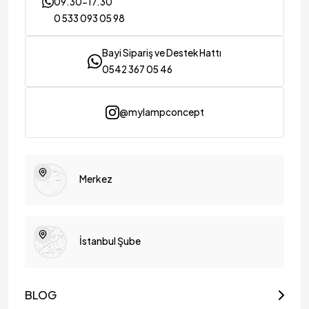
09.30-17.30
0 533 093 05 98
Bayi Sipariş ve Destek Hattı
0542 367 05 46
@mylampconcept
Merkez
İstanbul Şube
BLOG