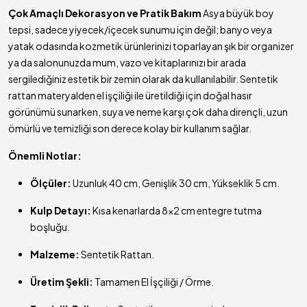
Çok Amaçlı Dekorasyon ve Pratik Bakım
Asya büyük boy
tepsi, sadece yiyecek/içecek sunumu için değil; banyo veya
yatak odasında kozmetik ürünlerinizi toparlayan şık bir organizer
ya da salonunuzda mum, vazo ve kitaplarınızı bir arada
sergilediğiniz estetik bir zemin olarak da kullanılabilir. Sentetik
rattan materyalden el işçiliği ile üretildiği için doğal hasır
görünümü sunarken, suya ve neme karşı çok daha dirençli, uzun
ömürlü ve temizliği son derece kolay bir kullanım sağlar.
Önemli Notlar:
Ölçüler:
Uzunluk 40 cm, Genişlik 30 cm, Yükseklik 5 cm.
Kulp Detayı:
Kısa kenarlarda 8x2 cm entegre tutma
boşluğu.
Malzeme:
Sentetik Rattan.
Üretim Şekli:
Tamamen El İşçiliği / Örme.