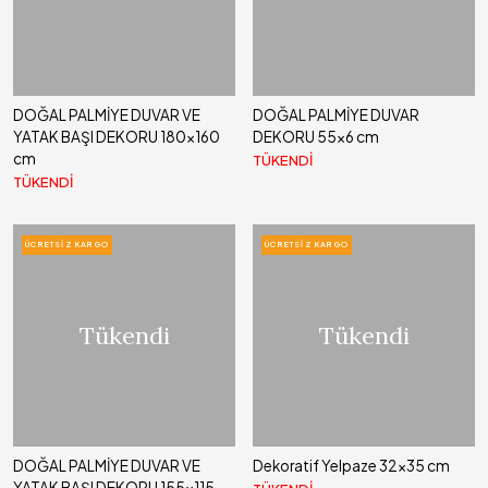
DOĞAL PALMİYE DUVAR VE
DOĞAL PALMİYE DUVAR
YATAK BAŞI DEKORU 180x160
DEKORU 55x6 cm
cm
TÜKENDİ
TÜKENDİ
ÜCRETSIZ KARGO
ÜCRETSIZ KARGO
Tükendi
Tükendi
DOĞAL PALMİYE DUVAR VE
Dekoratif Yelpaze 32x35 cm
YATAK BAŞI DEKORU 155x115