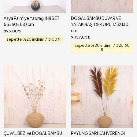
Asya Palmiye Yaprağı İkili SET
DOĞAL BAMBU DUVAR VE
55x60x150 cm
YATAK BAŞI DEKORU 175X130
cm
895,00
9.157,00
sepette %20 indirim 716,00
sepette %20 indirim 7.325,60
ÇUVAL BEZİ ve DOĞAL BAMBU
RAYUNG SARI KAHVERENGİ