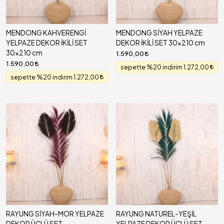
MENDONG KAHVERENGİ
MENDONG SİYAH YELPAZE
YELPAZE DEKOR İKİLİ SET
DEKOR İKİLİ SET 30x210 cm
30x210 cm
1.590,00
1.590,00
sepette %20 indirim 1.272,00
sepette %20 indirim 1.272,00
RAYUNG SİYAH-MOR YELPAZE
RAYUNG NATUREL-YEŞİL
DEKOR ÜÇLÜ SET
YELPAZE DEKOR ÜÇLÜ SET