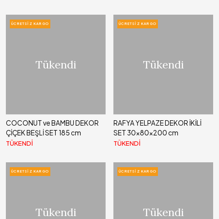
ÜCRETSIZ KARGO
ÜCRETSIZ KARGO
Tükendi
Tükendi
COCONUT ve BAMBU DEKOR
RAFYA YELPAZE DEKOR İKİLİ
ÇİÇEK BEŞLİ SET 185 cm
SET 30x80x200 cm
TÜKENDİ
TÜKENDİ
ÜCRETSIZ KARGO
ÜCRETSIZ KARGO
Tükendi
Tükendi