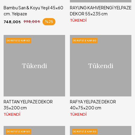
Bambu Sarı & Koyu Yeşil 45x60
RAYUNG KAHVERENGİ YELPAZE
cm. Yelpaze
DEKOR 55x235 cm
TÜKENDİ
748,00
998,00
%25
ÜCRETSIZ KARGO
ÜCRETSIZ KARGO
Tükendi
Tükendi
RATTAN YELPAZE DEKOR
RAFYA YELPAZE DEKOR
35x200 cm
40x75x200 cm
TÜKENDİ
TÜKENDİ
ÜCRETSIZ KARGO
ÜCRETSIZ KARGO