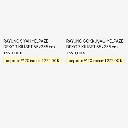
RAYUNG SİYAH YELPAZE
RAYUNG GÖKKUŞAĞI YELPAZE
DEKOR İKİLİ SET 55x235 cm
DEKOR İKİLİ SET 55x235 cm
1.590,00
1.590,00
sepette %20 indirim 1.272,00
sepette %20 indirim 1.272,00