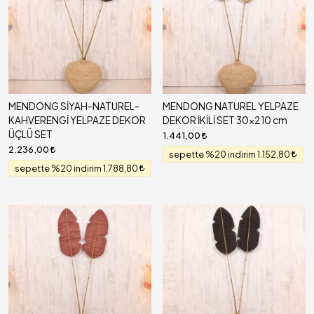
MENDONG SİYAH-NATUREL-
MENDONG NATUREL YELPAZE
KAHVERENGİ YELPAZE DEKOR
DEKOR İKİLİ SET 30x210 cm
ÜÇLÜ SET
1.441,00
2.236,00
sepette %20 indirim 1.152,80
sepette %20 indirim 1.788,80