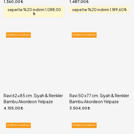
1.360,00
1.487,00
sepette %20 indirim 1.088,00
sepette %20 indirim 1.189,60
ÜCRETSIZ KARGO
ÜCRETSIZ KARGO
Ravi 62x85 cm. Siyah & Renkler
Ravi 50 x77 cm. Siyah & Renkler
Bambu Akordeon Yelpaze
Bambu Akordeon Yelpaze
4.155,00
3.504,00
ÜCRETSIZ KARGO
ÜCRETSIZ KARGO