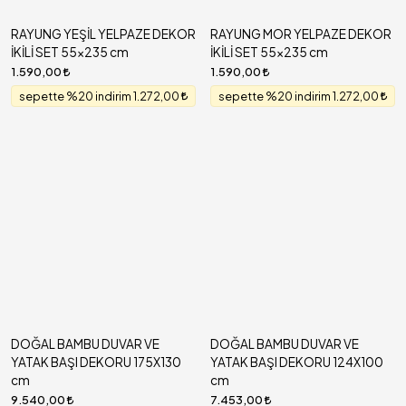
RAYUNG YEŞİL YELPAZE DEKOR
RAYUNG MOR YELPAZE DEKOR
İKİLİ SET 55x235 cm
İKİLİ SET 55x235 cm
1.590,00
1.590,00
sepette %20 indirim 1.272,00
sepette %20 indirim 1.272,00
DOĞAL BAMBU DUVAR VE
DOĞAL BAMBU DUVAR VE
YATAK BAŞI DEKORU 175X130
YATAK BAŞI DEKORU 124X100
cm
cm
9.540,00
7.453,00