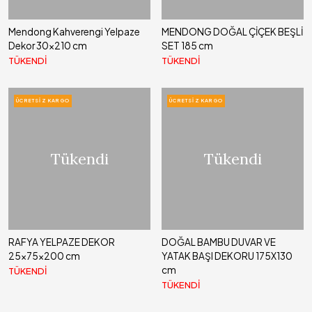
Mendong Kahverengi Yelpaze
MENDONG DOĞAL ÇİÇEK BEŞLİ
Dekor 30x210 cm
SET 185 cm
TÜKENDİ
TÜKENDİ
ÜCRETSIZ KARGO
ÜCRETSIZ KARGO
Tükendi
Tükendi
RAFYA YELPAZE DEKOR
DOĞAL BAMBU DUVAR VE
25x75x200 cm
YATAK BAŞI DEKORU 175X130
cm
TÜKENDİ
TÜKENDİ