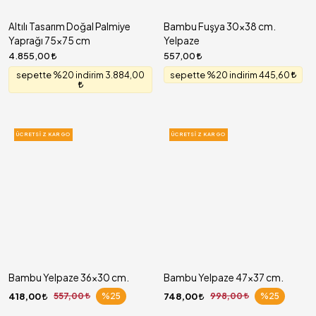
Altılı Tasarım Doğal Palmiye
Bambu Fuşya 30x38 cm.
Yaprağı 75x75 cm
Yelpaze
4.855,00
557,00
sepette %20 indirim 3.884,00
sepette %20 indirim 445,60
ÜCRETSIZ KARGO
ÜCRETSIZ KARGO
Bambu Yelpaze 36x30 cm.
Bambu Yelpaze 47x37 cm.
418,00
557,00
%25
748,00
998,00
%25