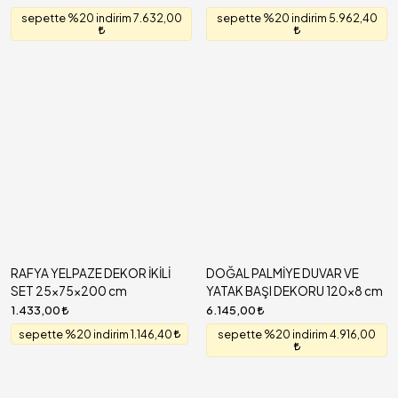
sepette %20 indirim 7.632,00
sepette %20 indirim 5.962,40
RAFYA YELPAZE DEKOR İKİLİ
DOĞAL PALMİYE DUVAR VE
SET 25x75x200 cm
YATAK BAŞI DEKORU 120x8 cm
1.433,00
6.145,00
sepette %20 indirim 1.146,40
sepette %20 indirim 4.916,00