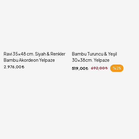
Ravi 35x48 cm. Siyah & Renkler
Bambu Turuncu & Yeşil
Bambu Akordeon Yelpaze
30x38cm. Yelpaze
2.976,00
519,00
692,00
%25