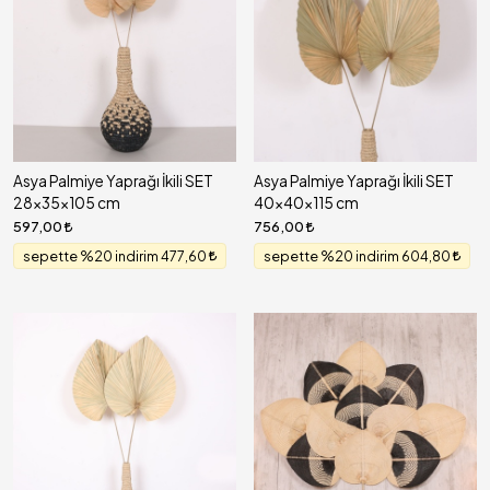
Asya Palmiye Yaprağı İkili SET
Asya Palmiye Yaprağı İkili SET
28x35x105 cm
40x40x115 cm
597,00
756,00
sepette %20 indirim 477,60
sepette %20 indirim 604,80