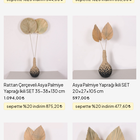
Rattan Çerçeveli Asya Palmiye
Asya Palmiye Yaprağı İkili SET
Yaprağı İkili SET 35-38x130 cm
20x27x105 cm
1.094,00
597,00
sepette %20 indirim 875,20
sepette %20 indirim 477,60