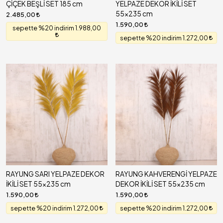
ÇİÇEK BEŞLİ SET 185 cm
YELPAZE DEKOR İKİLİ SET
55x235 cm
2.485,00
1.590,00
sepette %20 indirim 1.988,00
sepette %20 indirim 1.272,00
RAYUNG SARI YELPAZE DEKOR
RAYUNG KAHVERENGİ YELPAZE
İKİLİ SET 55x235 cm
DEKOR İKİLİ SET 55x235 cm
1.590,00
1.590,00
sepette %20 indirim 1.272,00
sepette %20 indirim 1.272,00