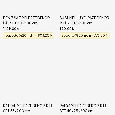
DENİZ SAZI YELPAZE DEKOR
SU SÜMBÜLÜ YELPAZE DEKOR
İKİLİ SET 20x200 cm
İKİLİ SET 17x200 cm
1.129,00
970,00
sepette %20 indirim 903,20
sepette %20 indirim 776,00
RATTAN YELPAZE DEKOR İKİLİ
RAFYA YELPAZE DEKOR İKİLİ
SET 35x200 cm
SET 40x75x200 cm