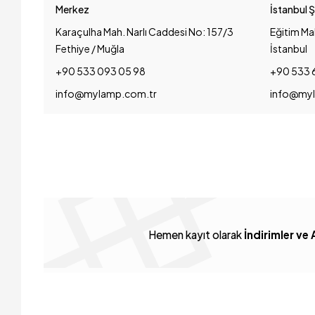
Merkez
İstanbul 
Karaçulha Mah. Narlı Caddesi No: 157/3
Eğitim Ma
Fethiye / Muğla
İstanbul
+90 533 093 05 98
+90 533 
info@mylamp.com.tr
info@myl
Hemen kayıt olarak
İndirimler ve 