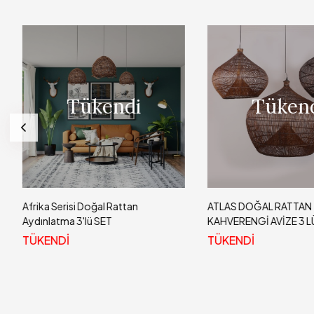
Tükendi
Tükend
Afrika Serisi Doğal Rattan
ATLAS DOĞAL RATTAN
Aydınlatma 3'lü SET
KAHVERENGİ AVİZE 3 L
TÜKENDİ
TÜKENDİ