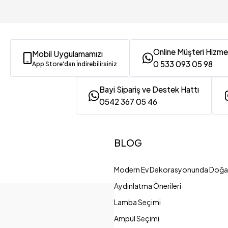
Online Müşteri Hizme
Mobil Uygulamamızı
0 533 093 05 98
App Store'dan İndirebilirsiniz
Bayi Sipariş ve Destek Hattı
0542 367 05 46
BLOG
Modern Ev Dekorasyonunda Doğal
Aydınlatma Önerileri
Lamba Seçimi
Ampül Seçimi