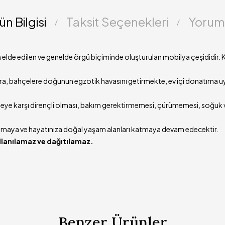
ün Bilgisi
Taksit Seçenekleri
Yorum
lde edilen ve genelde örgü biçiminde oluşturulan mobilya çeşididir. Kul
ra, bahçelere doğunun egzotik havasını getirmekte, ev içi donatıma uyg
arbeye karşı dirençli olması, bakım gerektirmemesi, çürümemesi, soğuk v
rumaya ve hayatınıza doğal yaşam alanları katmaya devam edecektir.
ullanılamaz ve dağıtılamaz.
Benzer Ürünler