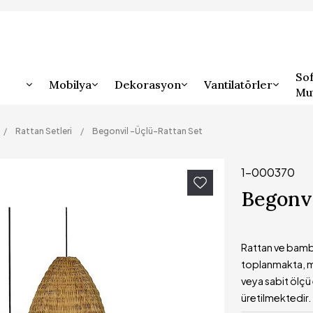
Sof
Mobilya
Dekorasyon
Vantilatörler
Mu
Rattan Setleri
Begonvil -Üçlü-Rattan Set
1-000370
Begonvi
Rattan ve bambu
toplanmakta, m
veya sabit ölçü 
üretilmektedir.