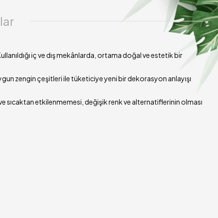
lar
lanıldığı iç ve dış mekânlarda, ortama doğal ve estetik bir
un zengin çeşitleri ile tüketiciye yeni bir dekorasyon anlayışı
e sıcaktan etkilenmemesi, değişik renk ve alternatiflerinin olması