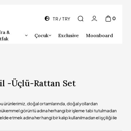
0
TR
TRY
ra &
Çocuk
Exclusive
Moonboard
tfak
l -Üçlü-Rattan Set
 ürünlerimiz, doğal ortamlarında, doğal yollardan
ükemmel görüntü adına herhangi bir işleme tabi tutulmadan
elde etmek adına her hangi bir kalıp kullanılmadan el işçiliği ile