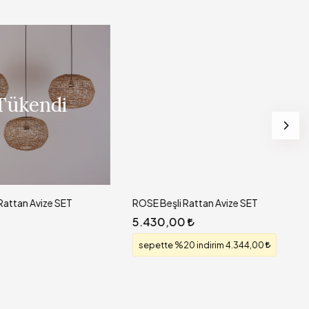
Tükendi
 Rattan Avize SET
ROSE Beşli Rattan Avize SET
5.430,00
sepette %20 indirim 4.344,00