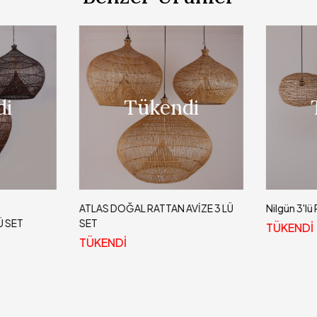
i
Tükendi
ATLAS DOĞAL RATTAN AVİZE 3 LÜ
Nilgün 3'lü
Ü SET
SET
TÜKENDİ
TÜKENDİ