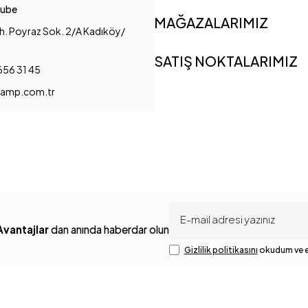
Şube
MAĞAZALARIMIZ
h. Poyraz Sok. 2/A Kadıköy/
SATIŞ NOKTALARIMIZ
656 31 45
amp.com.tr
Avantajlar
dan anında haberdar olun
Gizlilik politikasını
okudum ve e