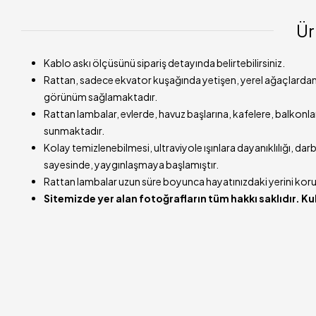
Ür
Kablo askı ölçüsünü sipariş detayında belirtebilirsiniz.
Rattan, sadece ekvator kuşağında yetişen, yerel ağaçlardan e
görünüm sağlamaktadır.
Rattan lambalar, evlerde, havuz başlarına, kafelere, balkonla
sunmaktadır.
Kolay temizlenebilmesi, ultraviyole ışınlara dayanıklılığı, d
sayesinde, yaygınlaşmaya başlamıştır.
Rattan lambalar uzun süre boyunca hayatınızdaki yerini ko
Sitemizde yer alan fotoğrafların tüm hakkı saklıdır. K