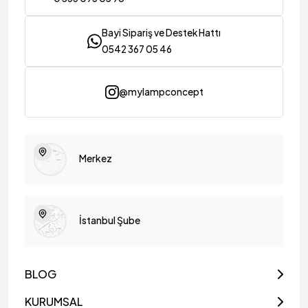
Bayi Sipariş ve Destek Hattı
0542 367 05 46
@mylampconcept
Merkez
İstanbul Şube
BLOG
KURUMSAL