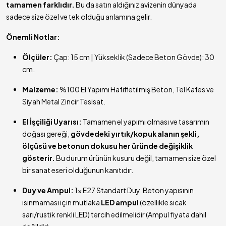
tamamen farklıdır.
Bu da satın aldığınız avizenin dünyada
sadece size özel ve tek olduğu anlamına gelir.
Önemli Notlar:
Ölçüler:
Çap: 15 cm | Yükseklik (Sadece Beton Gövde): 30
cm.
Malzeme:
%100 El Yapımı Hafifletilmiş Beton, Tel Kafes ve
Siyah Metal Zincir Tesisat.
El İşçiliği Uyarısı:
Tamamen el yapımı olması ve tasarımın
doğası gereği,
gövdedeki yırtık/kopuk alanın şekli,
ölçüsü ve betonun dokusu her üründe değişiklik
gösterir.
Bu durum ürünün kusuru değil, tamamen size özel
bir sanat eseri olduğunun kanıtıdır.
Duy ve Ampul:
1x E27 Standart Duy. Beton yapısının
ısınmaması için mutlaka
LED ampul
(özellikle sıcak
sarı/rustik renkli LED) tercih edilmelidir (Ampul fiyata dahil