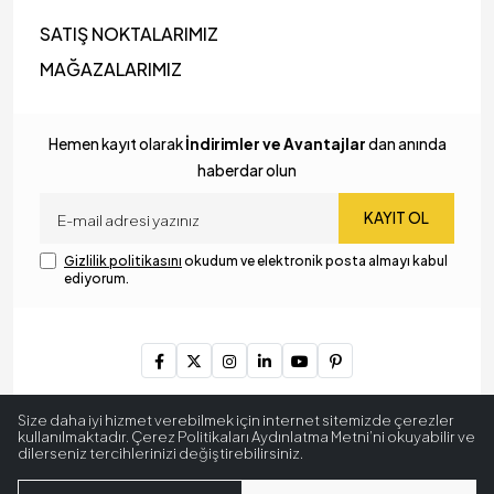
SATIŞ NOKTALARIMIZ
MAĞAZALARIMIZ
Hemen kayıt olarak
İndirimler ve Avantajlar
dan anında
haberdar olun
KAYIT OL
Gizlilik politikasını
okudum ve elektronik posta almayı kabul
ediyorum.
Copyright © 2024
MyLamp Aydınlatma & Dekorasyon
. Tüm
Size daha iyi hizmet verebilmek için internet sitemizde çerezler
hakları saklıdır.
kullanılmaktadır. Çerez Politikaları Aydınlatma Metni’ni okuyabilir ve
dilerseniz tercihlerinizi değiştirebilirsiniz.
256 BitSSL
Encryption