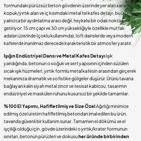
formundaki pürüzsüz beton gövdenin üzerinde yer alan sanatsal
üründe eşsizdir ve değişiklik gösterir.
kopuk/yırtık alan ve iç kısımdaki metal tel kafes detayı, bu ürünü
Duy Tipi
1 x E27 Standart Duy
yalnızca bir aydınlatma aracı değil, heykelsi bir odak noktası haline
Ampul
Dahil Değildir (Isınmayı önlemek ve ışık oyununu
getiriyor. 15 cm çapı ve 30 cm yüksekliğiyle özellikle mutfak
Uyumluluğu
artırmak için yalnızca
Sıcak Işık LED Ampul
önerilir)
adaları üzerinde (çoklu kullanımda), loft dairelerde veya modern
Kullanım
Mutfak Adası, Yemek Masası Üzeri, Salon, Loft
kafelerde inanılmaz derecede karakteristik bir atmosfer yaratır.
Alanı
Mekanlar, Kafe ve Restoranlar
Teslimat
Işığın Endüstriyel Dansı ve Metal Kafes Detayı
Işık
5 - 7 İş Günü
Süresi
yandığında, betonun o soğuk ve sert yapısının içinden süzülen
sıcak ışık hüzmeleri, yırtık formlu metal kafesin arasından geçerek
mekanınıza dramatik ve sofistike gölgeler düşürür. Ürünü tavana
bağlayan kalın siyah metal zincir ve tesisat kablosu, tasarımın
endüstriyel ve maskülen ruhunu kusursuz bir şekilde tamamlar.
%100 El Yapımı, Hafifletilmiş ve Size Özel
Ağırlığı minimize
edilmiş özel üretim hafifletilmiş betondan imal edilen bu ürün,
tavanda güvenli bir kullanım sunar. Tamamen el dökümü ve el
işçiliği olduğu için, gövde üzerindeki o yırtık/krater formunun
sınırları, betonun pürüzleri ve dokusu
her üründe birbirinden