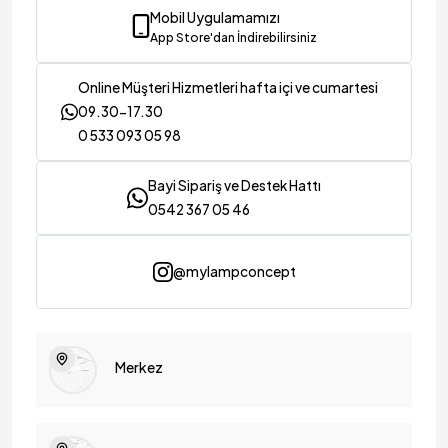
Mobil Uygulamamızı
App Store'dan İndirebilirsiniz
Online Müşteri Hizmetleri hafta içi ve cumartesi
09.30-17.30
0 533 093 05 98
Bayi Sipariş ve Destek Hattı
0542 367 05 46
@mylampconcept
Merkez