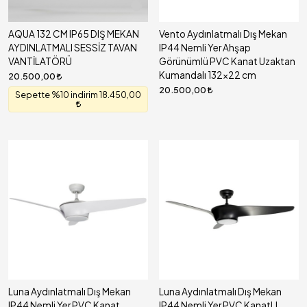
AQUA 132 CM IP65 DIŞ MEKAN
Vento Aydınlatmalı Dış Mekan
AYDINLATMALI SESSİZ TAVAN
IP44 Nemli Yer Ahşap
VANTİLATÖRÜ
Görünümlü PVC Kanat Uzaktan
Kumandalı 132x22 cm
20.500,00
20.500,00
Sepette %10 indirim 18.450,00
Luna Aydınlatmalı Dış Mekan
Luna Aydınlatmalı Dış Mekan
IP44 Nemli Yer PVC Kanat
IP44 Nemli Yer PVC KanatLI