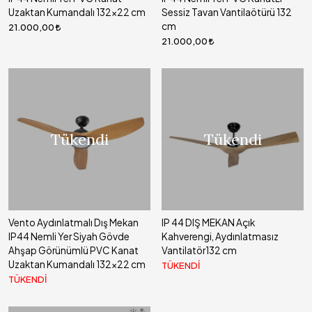
Uzaktan Kumandalı 132x22 cm
Sessiz Tavan Vantilaötürü 132
cm
21.000,00
21.000,00
Tükendi
Tükendi
Vento Aydınlatmalı Dış Mekan
IP 44 DIŞ MEKAN Açık
IP44 Nemli Yer Siyah Gövde
Kahverengi, Aydınlatmasız
Ahşap Görünümlü PVC Kanat
Vantilatör132 cm
Uzaktan Kumandalı 132x22 cm
TÜKENDİ
TÜKENDİ