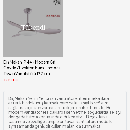
Tükendi
Dış Mekan IP 44 - Modern Gri
Gövde / Uzaktan Kum. Lambalı
Tavan Vantilatörü 122 cm
TÜKENDİ
Dış Mekan Nemli Yer tavan vantilatörleri hem mekanlara
estetik bir dokunuş katmak, hem de kullanışlı bir çözüm
sağlamak için son zamanlarda sıkça tercih edilmekte. Bu
modern vantilatörler sıcaklarda serinletme, soğuklarda ise ısıyı
dengede tutma konusunda oldukça etkili. Birçok farklı
tasarıma ve özelliğe sahip olan tavan vantilatörü modelleri
aynı zamanda geniş bir kullanım alanı da sunmakta.