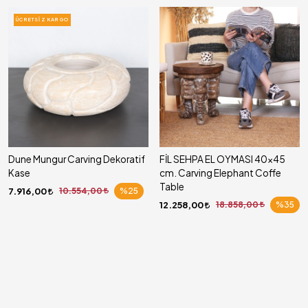
ÜCRETSIZ KARGO
Dune Mungur Carving Dekoratif
FİL SEHPA EL OYMASI 40x45
Kase
cm. Carving Elephant Coffe
Table
7.916,00
10.554,00
%25
12.258,00
18.858,00
%35