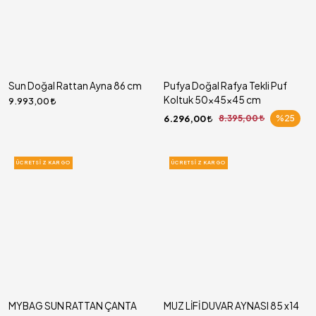
Sun Doğal Rattan Ayna 86 cm
Pufya Doğal Rafya Tekli Puf
Koltuk 50x45x45 cm
9.993,00
6.296,00
8.395,00
%25
ÜCRETSIZ KARGO
ÜCRETSIZ KARGO
MYBAG SUN RATTAN ÇANTA
MUZ LİFİ DUVAR AYNASI 85 x14