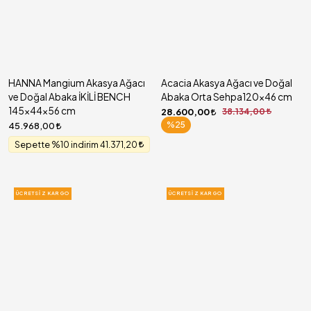
HANNA Mangium Akasya Ağacı
Acacia Akasya Ağacı ve Doğal
ve Doğal Abaka İKİLİ BENCH
Abaka Orta Sehpa120x46 cm
145x44x56 cm
28.600,00
38.134,00
%25
45.968,00
Sepette %10 indirim 41.371,20
ÜCRETSIZ KARGO
ÜCRETSIZ KARGO