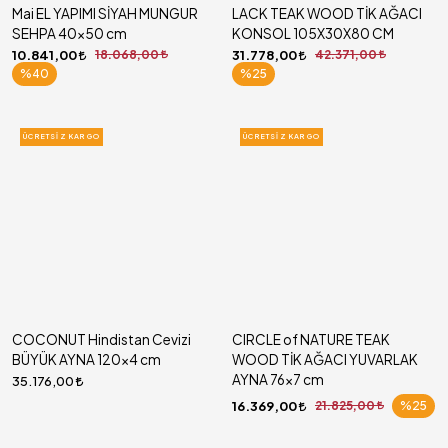
Mai EL YAPIMI SİYAH MUNGUR
LACK TEAK WOOD TİK AĞACI
SEHPA 40x50 cm
KONSOL 105X30X80 CM
10.841,00
18.068,00
31.778,00
42.371,00
%40
%25
ÜCRETSIZ KARGO
ÜCRETSIZ KARGO
COCONUT Hindistan Cevizi
CIRCLE of NATURE TEAK
BÜYÜK AYNA 120x4 cm
WOOD TİK AĞACI YUVARLAK
AYNA 76x7 cm
35.176,00
16.369,00
21.825,00
%25