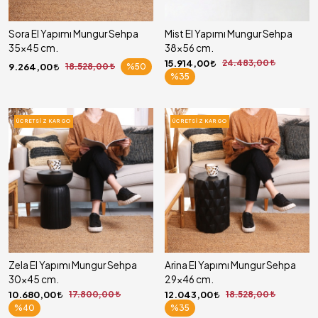
Sora El Yapımı Mungur Sehpa
Mist El Yapımı Mungur Sehpa
35x45 cm.
38x56 cm.
15.914,00
24.483,00
9.264,00
18.528,00
%50
%35
ÜCRETSIZ KARGO
ÜCRETSIZ KARGO
Zela El Yapımı Mungur Sehpa
Arina El Yapımı Mungur Sehpa
30x45 cm.
29x46 cm.
10.680,00
17.800,00
12.043,00
18.528,00
%40
%35