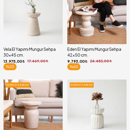
Vela El Yapımı Mungur Sehpa
Eden El Yapımı Mungur Sehpa
30x45 cm.
42x50 cm.
13.975,00
17.469,00
9.793,00
24.483,00
%20
%60
ÜCRETSIZ KARGO
ÜCRETSIZ KARGO