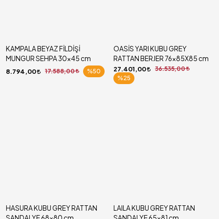
KAMPALA BEYAZ FİLDİŞİ
OASİS YARI KUBU GREY
MUNGUR SEHPA 30x45 cm
RATTAN BERJER 76x85X85 cm
27.401,00
36.535,00
8.794,00
17.588,00
%50
%25
HASURA KUBU GREY RATTAN
LAILA KUBU GREY RATTAN
SANDALYE 68x80 cm
SANDALYE 65x81 cm