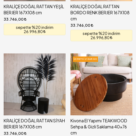
KRALİÇE DOĞAL RATTAN YEŞİL
KRALİÇE DOĞAL RATTAN
BERJER 167X108 cm
BORDO RENK BERJER 167X108
cm
33.746,00
33.746,00
sepette %20 indirim
26.996,80
sepette %20 indirim
26.996,80
ÜCRETSIZ KARGO
KRALİÇE DOĞAL RATTAN SİYAH
Kivona El Yapımı TEAKWOOD
BERJER 167X108 cm
Sehpa & Gizli Saklama 40x76
cm
33.746,00