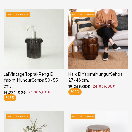
ÜCRETSIZ KARGO
ÜCRETSIZ KARGO
Lal Vintage Toprak Rengi El
Halki El Yapımı Mungur Sehpa
Yapımı Mungur Sehpa 50x55
27x48 cm.
cm.
19.269,00
24.086,00
%20
16.774,00
25.806,00
%35
ÜCRETSIZ KARGO
ÜCRETSIZ KARGO