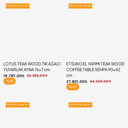
ÜCRETSIZ KARGO
ÜCRETSIZ KARGO
LOTUS TEAK WOOD TİK AĞACI
ETSUKO EL YAPIMI TEAK WOOD
YUVARLAK AYNA 76x7 cm
COFFEE TABLE SEHPA 90x42
cm
19.787,00
26.382,00
%25
27.821,00
46.368,00
%40
ÜCRETSIZ KARGO
ÜCRETSIZ KARGO