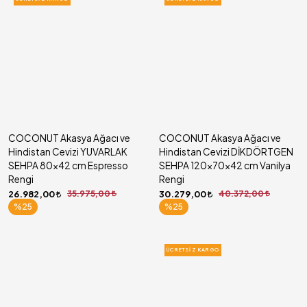
COCONUT Akasya Ağacı ve
COCONUT Akasya Ağacı ve
Hindistan Cevizi YUVARLAK
Hindistan Cevizi DİKDÖRTGEN
SEHPA 80x42 cm Espresso
SEHPA 120x70x42 cm Vanilya
Rengi
Rengi
26.982,00
35.975,00
30.279,00
40.372,00
%25
%25
ÜCRETSIZ KARGO