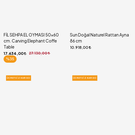
FİL SEHPA EL OYMASI 50x60
Sun Doğal Naturel Rattan Ayna
cm. Carving Elephant Coffe
86 cm
Table
10.918,00
17.634,00
27.130,00
%35
ÜCRETSIZ KARGO
ÜCRETSIZ KARGO