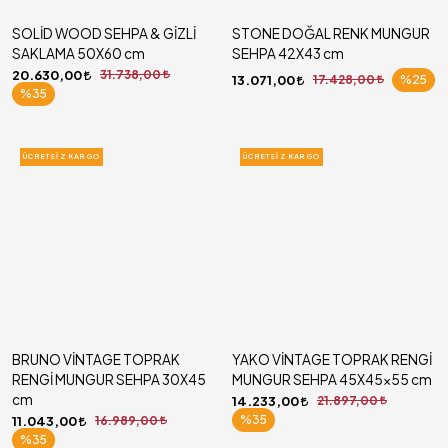
SOLİD WOOD SEHPA & GİZLİ
STONE DOĞAL RENK MUNGUR
SAKLAMA 50X60 cm
SEHPA 42X43 cm
20.630,00
31.738,00
13.071,00
17.428,00
%25
%35
ÜCRETSIZ KARGO
ÜCRETSIZ KARGO
BRUNO VİNTAGE TOPRAK
YAKO VİNTAGE TOPRAK RENGİ
RENGİ MUNGUR SEHPA 30X45
MUNGUR SEHPA 45X45x55 cm
cm
14.233,00
21.897,00
%35
11.043,00
16.989,00
%35