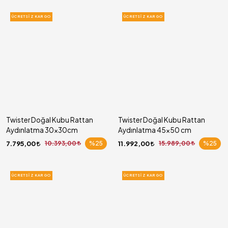
ÜCRETSIZ KARGO
ÜCRETSIZ KARGO
Twister Doğal Kubu Rattan
Twister Doğal Kubu Rattan
Aydınlatma 30x30cm
Aydınlatma 45x50 cm
7.795,00
10.393,00
%25
11.992,00
15.989,00
%25
ÜCRETSIZ KARGO
ÜCRETSIZ KARGO