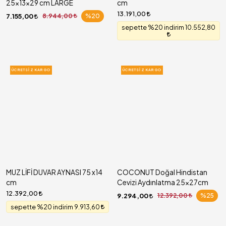
25x13x29 cm LARGE
cm
13.191,00
7.155,00
8.944,00
%20
sepette %20 indirim 10.552,80
ÜCRETSIZ KARGO
ÜCRETSIZ KARGO
MUZ LİFİ DUVAR AYNASI 75 x14
COCONUT Doğal Hindistan
cm
Cevizi Aydınlatma 25x27cm
12.392,00
9.294,00
12.392,00
%25
sepette %20 indirim 9.913,60