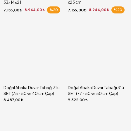
33x14x21
x23 cm
7.155,00
8.944,00
%20
7.155,00
8.944,00
%20
Doğal Abaka Duvar Tabağı 3'lü
Doğal Abaka Duvar Tabağı 3'lü
SET (75 - 50 ve 40 cm Çap)
SET (77 - 50 ve 50 cm Çap)
8.487,00
9.322,00