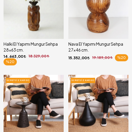
Halki El Yapımı Mungur Sehpa
Nava El Yapımı Mungur Sehpa
28x63 cm.
27x46 cm.
14.663,00
18.329,00
15.352,00
19.189,00
%20
%20
ÜCRETSIZ KARGO
ÜCRETSIZ KARGO