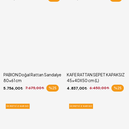
PABION Doğal Rattan Sandalye
KAFE RATTAN SEPET KAPAKSIZ
80x61 cm
45x40X50 cm (L)
5.756,00
7.675,00
%25
4.837,00
6.450,00
%25
ÜCRETSIZ KARGO
ÜCRETSIZ KARGO