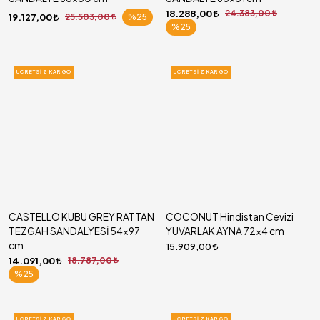
18.288,00
24.383,00
19.127,00
25.503,00
%25
%25
ÜCRETSIZ KARGO
ÜCRETSIZ KARGO
CASTELLO KUBU GREY RATTAN
COCONUT Hindistan Cevizi
TEZGAH SANDALYESİ 54x97
YUVARLAK AYNA 72x4 cm
cm
15.909,00
14.091,00
18.787,00
%25
ÜCRETSIZ KARGO
ÜCRETSIZ KARGO