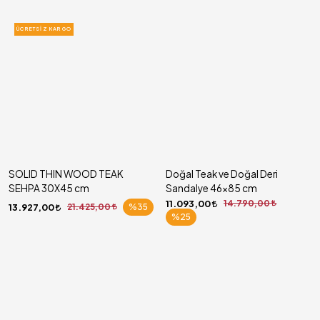
ÜCRETSIZ KARGO
SOLID THIN WOOD TEAK
Doğal Teak ve Doğal Deri
SEHPA 30X45 cm
Sandalye 46x85 cm
11.093,00
14.790,00
13.927,00
21.425,00
%35
%25