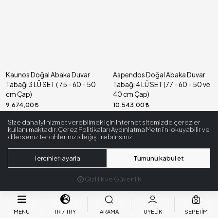
Kaunos Doğal Abaka Duvar
Aspendos Doğal Abaka Duvar
Tabağı 3 LÜ SET ( 75 - 60 - 50
Tabağı 4 LÜ SET (77 - 60 - 50 ve
cm Çap)
40 cm Çap)
9.674,00
10.543,00
Size daha iyi hizmet verebilmek için internet sitemizde çerezler
kullanılmaktadır. Çerez Politikaları Aydınlatma Metni’ni okuyabilir ve
dilerseniz tercihlerinizi değiştirebilirsiniz.
Tercihleri ayarla
Tümünü kabul et
Gizlilik ve Güvenlik
0
MENÜ
TR
TRY
ARAMA
ÜYELIK
SEPETIM