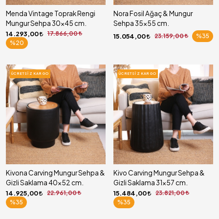
Menda Vintage Toprak Rengi
Nora Fosil Ağaç & Mungur
Mungur Sehpa 30x45 cm.
Sehpa 35x55 cm.
14.293,00
17.866,00
15.054,00
23.159,00
%35
%20
ÜCRETSIZ KARGO
ÜCRETSIZ KARGO
Kivona Carving Mungur Sehpa &
Kivo Carving Mungur Sehpa &
Gizli Saklama 40x52 cm.
Gizli Saklama 31x57 cm.
14.925,00
22.961,00
15.484,00
23.821,00
%35
%35