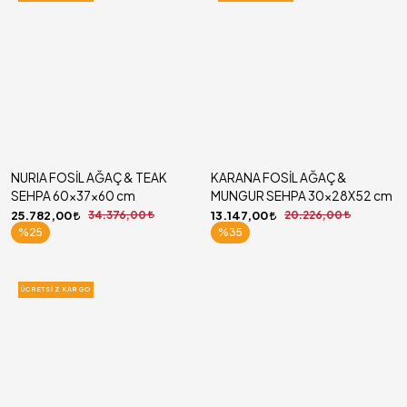
NURIA FOSİL AĞAÇ & TEAK
KARANA FOSİL AĞAÇ &
SEHPA 60x37x60 cm
MUNGUR SEHPA 30x28X52 cm
25.782,00
34.376,00
13.147,00
20.226,00
%25
%35
ÜCRETSIZ KARGO