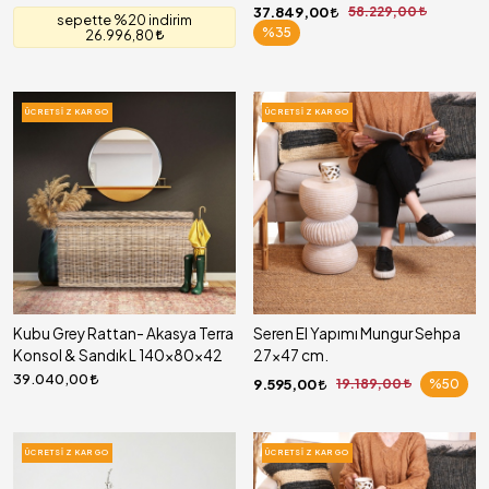
37.849,00
58.229,00
sepette %20 indirim
%35
26.996,80
ÜCRETSIZ KARGO
ÜCRETSIZ KARGO
Kubu Grey Rattan- Akasya Terra
Seren El Yapımı Mungur Sehpa
Konsol & Sandık L 140x80x42
27x47 cm.
39.040,00
9.595,00
19.189,00
%50
ÜCRETSIZ KARGO
ÜCRETSIZ KARGO