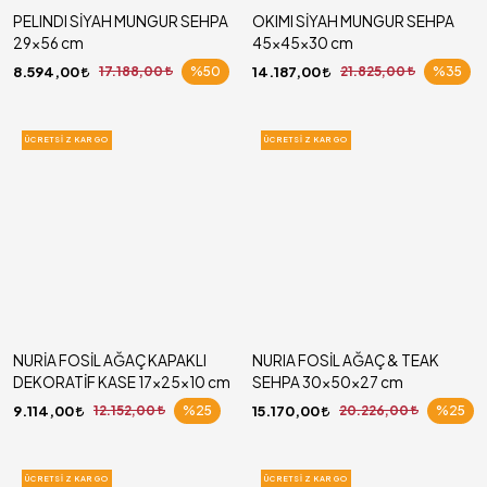
PELINDI SİYAH MUNGUR SEHPA
OKIMI SİYAH MUNGUR SEHPA
29x56 cm
45x45x30 cm
8.594,00
17.188,00
%50
14.187,00
21.825,00
%35
ÜCRETSIZ KARGO
ÜCRETSIZ KARGO
NURİA FOSİL AĞAÇ KAPAKLI
NURIA FOSİL AĞAÇ & TEAK
DEKORATİF KASE 17x25x10 cm
SEHPA 30x50x27 cm
9.114,00
12.152,00
%25
15.170,00
20.226,00
%25
ÜCRETSIZ KARGO
ÜCRETSIZ KARGO