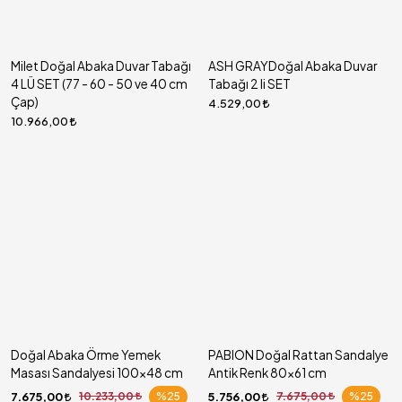
Milet Doğal Abaka Duvar Tabağı
ASH GRAYDoğal Abaka Duvar
4 LÜ SET (77 - 60 - 50 ve 40 cm
Tabağı 2 li SET
Çap)
4.529,00
10.966,00
Doğal Abaka Örme Yemek
PABION Doğal Rattan Sandalye
Masası Sandalyesi 100x48 cm
Antik Renk 80x61 cm
7.675,00
10.233,00
%25
5.756,00
7.675,00
%25