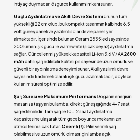
ihtiyaç duymadan özgürce kullanım imkanı sunar.
Güçlü Aydınlatma ve Akıllı Devre Sistemi
Ürünün tüm
yüksekliği 22 cm olup, bu kompakt tasarımın kalbinde 6,5
volt güneş paneli ve yazılımlı solar devre paneli yer
almaktadır. İçerisinde bulunan Osram 2835 led sayesinde
200 lümen ışık gücü ile warmwhite (sıcak beyaz) aydınlatma
sağlar. Güncellenmiş yüksek kapasiteli Li-ion 3.6 V / AA
2600
mAh
dahili şarj edilebilir kaliteli pili sayesinde uzun ömürlü ve
güvenli bir aydınlatma deneyimi sunar. Akıllı yazılımlı devre
sayesinde kademeli olarak ışık gücü azalmaktadır, böylece
kullanım süresi optimize edilir.
Şarj Süresi ve Maksimum Performans
Doğanın enerjisini
masanıza taşıyan bu lamba, direkt güneş ışığında 4-7 saat
şarj edilmelidir. Tam şarj ile 10-12 saat aydınlatma
kapasitesine ulaşarak tüm gece boyunca mekanınızın
atmosferini sıcak tutar.
Önemli (!):
Pilin verimli şarj
olabilmesi ve uzun ömürlü olması için lamba açık