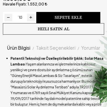
Süresi
Havale Fiyatı:
1.552,00
Çalışma
Yazılımlı devre sayesinde kademeli olarak ışık gücü
Prensibi
azalmaktadır
SEPETE EKLE
Kullanım
Lamba açık durumdayken şarj edilmemelidir.
Uyarısı (!)
HIZLI SATIN AL
Teslimat
Ürünümüzün kargoya teslim süresi 3-5 iş günüdür
Süresi
Ürün Bilgisi
Taksit Seçenekleri
Yorumlar
Patentli Teknoloji ve Özelleştirilebilir Şıklık: Solar Masa
Lambası
Yaşam alanlarınıza ve işletmelerinize kablosuz,
yenilikçi ve çevre dostu bir aydınlatma çözümü sunan
"Güneş Enerjili Masa Lambası & Siz Tasarlayın", estetik
duruşuyla teknolojiyi kusursuzca harmanlıyor. Bu modelimiz,
"Masaüstü Solar Aydınlatma Tertibatı" adıyla TR2017 13886
Y numarası ve 6769 sayılı Sınai Mülkiyet Kanunu kapsamında
19/09/2017 tarihinde faydalı model patentine sahip tescilli
bir buluştur. Hem iç hem de dış mekanlarda kablo veya prize