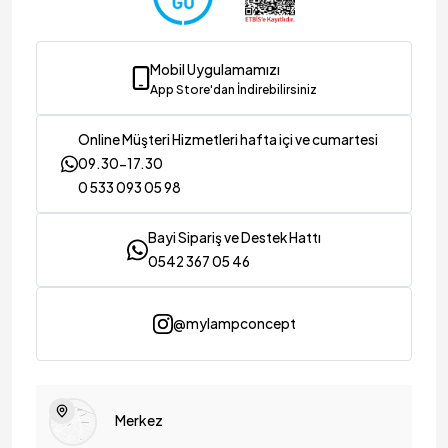
Mobil Uygulamamızı
App Store'dan İndirebilirsiniz
Online Müşteri Hizmetleri hafta içi ve cumartesi
09.30-17.30
0 533 093 05 98
Bayi Sipariş ve Destek Hattı
0542 367 05 46
@mylampconcept
Merkez