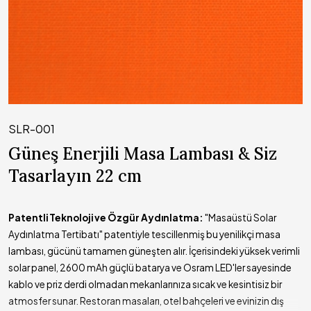
SLR-001
Güneş Enerjili Masa Lambası & Siz
Tasarlayın 22 cm
Patentli Teknoloji ve Özgür Aydınlatma:
"Masaüstü Solar
Aydınlatma Tertibatı" patentiyle tescillenmiş bu yenilikçi masa
lambası, gücünü tamamen güneşten alır. İçerisindeki yüksek verimli
solar panel, 2600 mAh güçlü batarya ve Osram LED'ler sayesinde
kablo ve priz derdi olmadan mekanlarınıza sıcak ve kesintisiz bir
atmosfer sunar. Restoran masaları, otel bahçeleri ve evinizin dış