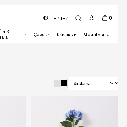
0
TR
TRY
ra &
Çocuk
Exclusive
Moonboard
tfak