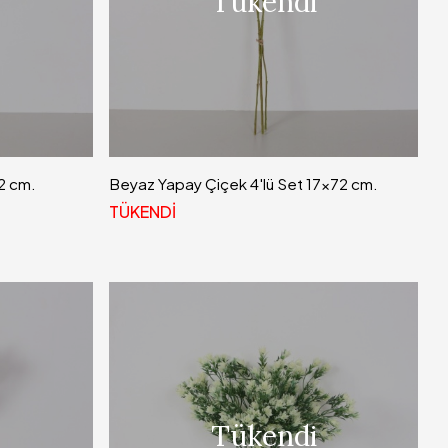
Tükendi
72 cm.
Beyaz Yapay Çiçek 4'lü Set 17x72 cm.
TÜKENDİ
Tükendi