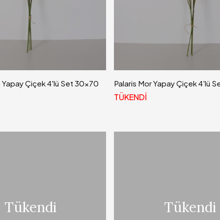
zı Yapay Çiçek 4'lü Set 30x70
Palaris Mor Yapay Çiçek 4'lü 
TÜKENDİ
Tükendi
Tükendi