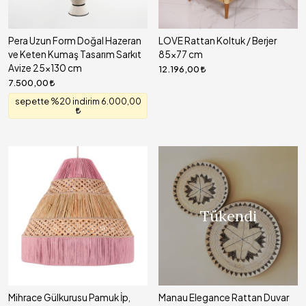
Pera Uzun Form Doğal Hazeran
LOVE Rattan Koltuk / Berjer
ve Keten Kumaş Tasarım Sarkıt
85x77 cm
Avize 25x130 cm
12.196,00
7.500,00
sepette %20 indirim 6.000,00
Tükendi
Mihrace Gülkurusu Pamuk İp,
Manau Elegance Rattan Duvar