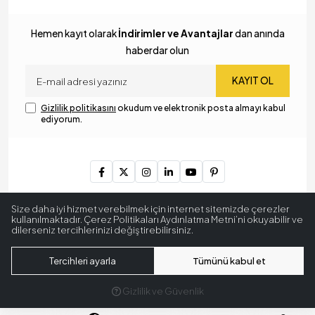
Hemen kayıt olarak
İndirimler ve Avantajlar
dan anında
haberdar olun
KAYIT OL
Gizlilik politikasını
okudum ve elektronik posta almayı kabul
ediyorum.
Copyright © 2024
MyLamp Aydınlatma & Dekorasyon
. Tüm
Size daha iyi hizmet verebilmek için internet sitemizde çerezler
hakları saklıdır.
kullanılmaktadır. Çerez Politikaları Aydınlatma Metni’ni okuyabilir ve
dilerseniz tercihlerinizi değiştirebilirsiniz.
256 BitSSL
Encryption
Tercihleri ayarla
Tümünü kabul et
Gizlilik ve Güvenlik
®
Hipotenüs
Yeni Nesil E-Ticaret Sistemleri ile Hazırlanmıştır.