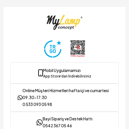
ınlatma & Dekorasyon
Mobil Uygulamamızı
App Store'dan İndirebilirsiniz
Online Müşteri Hizmetleri hafta içi ve cumartesi
09.30-17.30
0 533 093 05 98
Bayi Sipariş ve Destek Hattı
0542 367 05 46