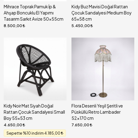
Mihrace Toprak Pamuk İp &
Kidy Buz Mavisi Doğal Rattan
Ahşap Boncuklu El Yapımı
Çocuk Sandalyesi Medium Boy
Tasarım Sarkıt Avize 50x55cm
65x58 cm
8.500,00
5.450,00
Kidy Noir Mat Siyah Doğal
Flora Desenli Yeşil Şeritli ve
Rattan Çocuk Sandalyesi Small
Püsküllü Retro Lambader
Boy 55x53 cm
52x170 cm
4.650,00
7.650,00
Sepette %10 indirim 4.185,00