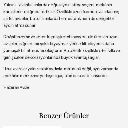
Yüksek tavanlı alanlarda doğru aydınlatma seçimi, mekânın
karakterini doğrudan etkiler. Özellikle uzun formda tasarlanmış
sarkıt avizeler, bu tür alanlarda hem estetik hem de dengeli bir
aydınlatma sunar.
Doğal hazeran ve keten kumaş kombinasyonu ile üretilen uzun
avizeler, ışığı sert bir şekilde yaymak yerine filtreleyerek daha
yumuşak bir atmosfer oluşturur. Bu özellik, özellikle otel, villa ve
geniş salon dekorasyonlarında büyük avantaj sağlar.
Uzun avizeler yalnızca bir aydınlatma ürünü değil, aynı zamanda
mekânın merkezine yerleşen güçlü bir dekoratif unsurdur.
Hazeran Avize
Benzer Ürünler