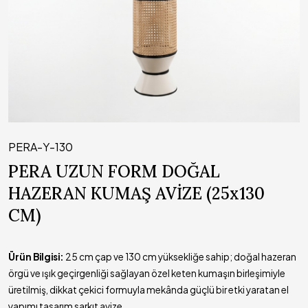
PERA-Y-130
PERA UZUN FORM DOĞAL
HAZERAN KUMAŞ AVİZE (25x130
CM)
Ürün Bilgisi:
25 cm çap ve 130 cm yüksekliğe sahip; doğal hazeran
örgü ve ışık geçirgenliği sağlayan özel keten kumaşın birleşimiyle
üretilmiş, dikkat çekici formuyla mekânda güçlü bir etki yaratan el
yapımı tasarım sarkıt avize.