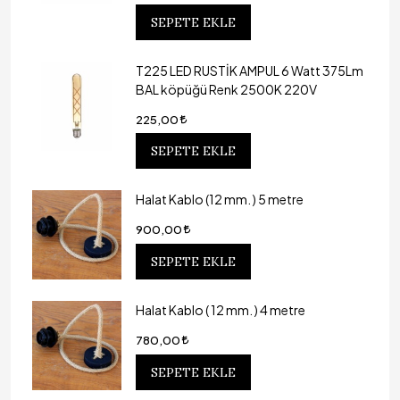
SEPETE EKLE
T225 LED RUSTİK AMPUL 6 Watt 375Lm
BAL köpüğü Renk 2500K 220V
225,00
SEPETE EKLE
Halat Kablo (12 mm. ) 5 metre
900,00
SEPETE EKLE
Halat Kablo ( 12 mm. ) 4 metre
780,00
SEPETE EKLE