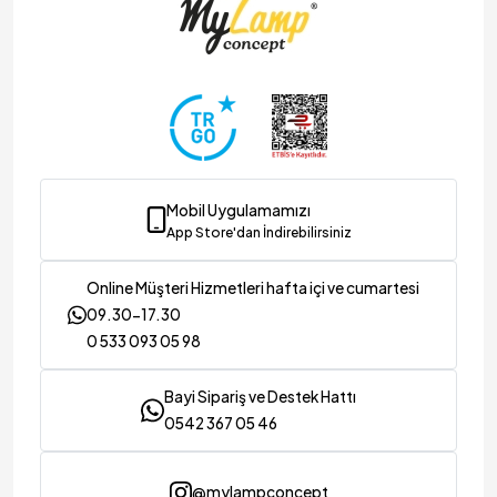
Mobil Uygulamamızı
App Store'dan İndirebilirsiniz
Online Müşteri Hizmetleri hafta içi ve cumartesi
09.30-17.30
0 533 093 05 98
Bayi Sipariş ve Destek Hattı
0542 367 05 46
@mylampconcept