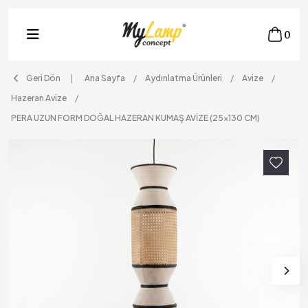
0
Geri Dön
Ana Sayfa
Aydınlatma Ürünleri
Avize
Hazeran Avize
PERA UZUN FORM DOĞAL HAZERAN KUMAŞ AVİZE (25x130 CM)