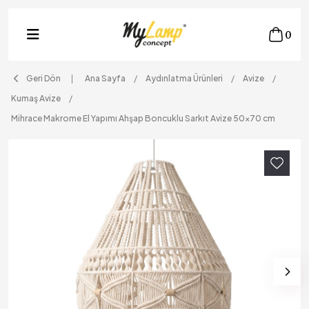
0
Geri Dön
Ana Sayfa
Aydınlatma Ürünleri
Avize
Kumaş Avize
Mihrace Makrome El Yapımı Ahşap Boncuklu Sarkıt Avize 50x70 cm