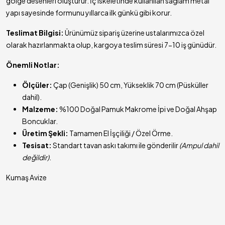
gölge desenleri oluşturur. İç iskeletinde kullanılan sağlam metal
yapı sayesinde formunu yıllarca ilk günkü gibi korur.
Teslimat Bilgisi:
Ürünümüz sipariş üzerine ustalarımızca özel
olarak hazırlanmakta olup, kargoya teslim süresi 7-10 iş günüdür.
Önemli Notlar:
Ölçüler:
Çap (Genişlik) 50 cm, Yükseklik 70 cm (Püsküller
dahil).
Malzeme:
%100 Doğal Pamuk Makrome İpi ve Doğal Ahşap
Boncuklar.
Üretim Şekli:
Tamamen El İşçiliği / Özel Örme.
Tesisat:
Standart tavan askı takımı ile gönderilir
(Ampul dahil
değildir)
.
Kumaş Avize