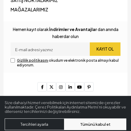
SATIŞ NOKTALARIMIZ
MAĞAZALARIMIZ
Hemen kayıt olarak
İndirimler ve Avantajlar
dan anında
haberdar olun
KAYIT OL
Gizlilik politikasını
okudum ve elektronik posta almayı kabul
ediyorum.
Copyright © 2024
MyLamp Aydınlatma & Dekorasyon
. Tüm
Size daha iyi hizmet verebilmek için internet sitemizde çerezler
hakları saklıdır.
kullanılmaktadır. Çerez Politikaları Aydınlatma Metni’ni okuyabilir ve
dilerseniz tercihlerinizi değiştirebilirsiniz.
256 BitSSL
Encryption
Tercihleri ayarla
Tümünü kabul et