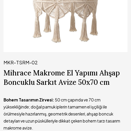
MKR-TSRM-02
Mihrace Makrome El Yapımı Ahşap
Boncuklu Sarkıt Avize 50x70 cm
Bohem Tasarımın Zirvesi:
50 cm çapında ve 70 cm
yüksekliğinde; doğal pamuk iplerin tamamen el işçiliği ile
örülmesiyle hazırlanmış, geometrik desenleri, ahşap boncuk
detayları ve uzun püskülleriyle dikkat çeken bohem tarzı tasarım
makrome avize.