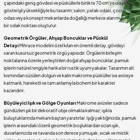
çapındaki geniş gövdesi ve püsküllerle birlikte 70 cm'ye ulaşan
Tasarım
Geometrik Düğüm Formu, Ahşap Boncuk Geçişleri,
gösterişli yüksekliğiyle bu tasarım; salon, yatak odası, çocuk
Detayı
Uzun Püsküller
odası veya konsept mekanlarda doğallığı merkeze alan muazzam
Kullanım
Sarkıt Avize (Tavan Aydınlatma)
bir odak noktası oluşturur.
Şekli
Teslimat
Geometrik Örgüler, Ahşap Boncuklar ve Püskül
7 - 10 İş Günü (Özel Üretim)
Süresi
Detayı
Mihrace modelini özel kılan en önemli detay, gövdeyi
Ampul &
Standart tavan askı tesisatı ile gönderilir (Ampul
saran kusursuz geometrik örgü yapısıdır. Örgülerin birleşim
Tesisat
Dahil Değildir)
noktalarına özenle yerleştirilen doğal ahşap boncuklar, pamuk
Kullanım
Salon, Yatak Odası, Çocuk/Bebek Odası, Konsept
iplerin natürel rengiyle harika bir rustik uyum yakalar. Tasarımın alt
Alanı
Mekanlar
kısmından süzülen dolgun ve kalın makrome püsküller ise avizeye
katmanlı, hareketli ve tam anlamıyla bohem bir karakter
kazandırır.
Büyüleyici Işık ve Gölge Oyunları
Makrome avizeler sadece
gündüzleri şık bir dekoratif obje olmakla kalmaz; ışıkla
buluştuklarında mekanı baştan yaratırlar. Işığı yaktığınızda, pamuk
iplerin arasındaki özenli geometrik boşluklardan sızan ışık,
duvarlarınızda ve tavanda son derece yumuşak, sıcak ve mistik