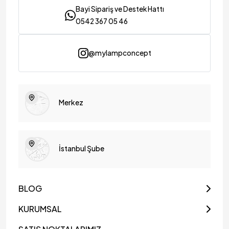
Bayi Sipariş ve Destek Hattı
0542 367 05 46
@mylampconcept
Merkez
İstanbul Şube
BLOG
KURUMSAL