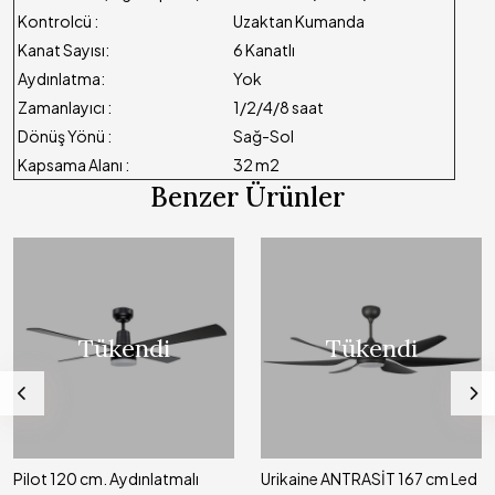
Kontrolcü :
Uzaktan Kumanda
Kanat Sayısı:
6 Kanatlı
Aydınlatma:
Yok
Zamanlayıcı :
1/2/4/8 saat
Dönüş Yönü :
Sağ-Sol
Kapsama Alanı :
32 m2
Benzer Ürünler
Tükendi
Tükendi
Pilot 120 cm. Aydınlatmalı
Urikaine ANTRASİT 167 cm Led