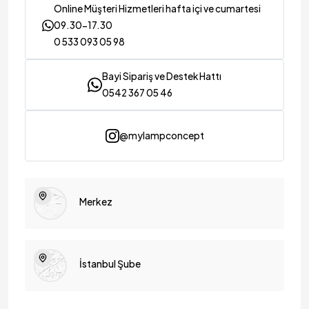
Online Müşteri Hizmetleri hafta içi ve cumartesi
09.30-17.30
0 533 093 05 98
Bayi Sipariş ve Destek Hattı
0542 367 05 46
@mylampconcept
Merkez
İstanbul Şube