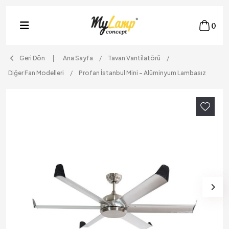
0
Geri Dön
Ana Sayfa
Tavan Vantilatörü
Diğer Fan Modelleri
Profan İstanbul Mini – Alüminyum Lambasız