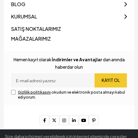
BLOG
KURUMSAL
SATIŞ NOKTALARIMIZ
MAĞAZALARIMIZ
Hemen kayıt olarak
İndirimler ve Avantajlar
dan anında
haberdar olun
KAYIT OL
Gizlilik politikasını
okudum ve elektronik posta almayı kabul
ediyorum.
Copyright © 2024
MyLamp Aydınlatma & Dekorasyon
. Tüm
Size daha iyi hizmet verebilmek için internet sitemizde çerezler
hakları saklıdır.