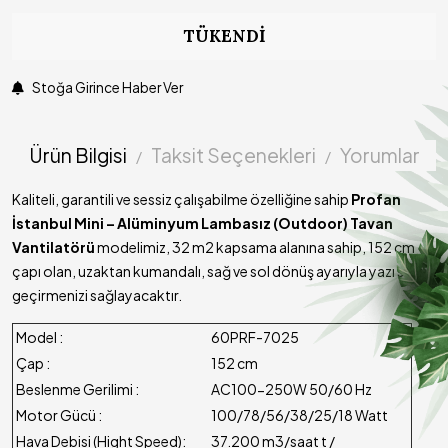
TÜKENDI
Stoğa Girince Haber Ver
Ürün Bilgisi
Taksit Seçenekleri
Yorumlar
Kaliteli, garantili ve sessiz çalışabilme özelliğine sahip
Profan
İstanbul Mini – Alüminyum Lambasız (Outdoor) Tavan
Vantilatörü
modelimiz, 32 m2 kapsama alanına sahip, 152 cm
çapı olan, uzaktan kumandalı, sağ ve sol dönüş ayarıyla yazı serin
geçirmenizi sağlayacaktır.
Model :
60PRF-7025
Çap :
152 cm
Beslenme Gerilimi :
AC100-250W 50/60 Hz
Motor Gücü :
100/78/56/38/25/18 Watt
Hava Debisi (Hight Speed):
37.200 m3/saat t /