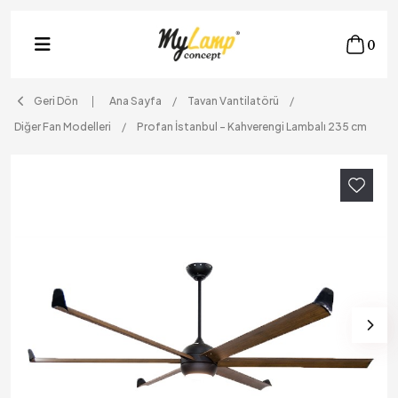
0
Geri Dön
Ana Sayfa
Tavan Vantilatörü
Diğer Fan Modelleri
Profan İstanbul – Kahverengi Lambalı 235 cm