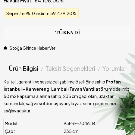
Havale Fiyatı:
64.106,00
Sepette %10 indirim 59.479,20
TÜKENDI
Stoğa Girince Haber Ver
Ürün Bilgisi
Taksit Seçenekleri
Yorumlar
Kaliteli, garantili ve sessiz çalışabilme özelliğine sahip
Profan
İstanbul – Kahverengi Lambalı Tavan Vantilatörü
modelimiz,
50 m2 kapsama alanına sahip, 235 cm çapı olan, uzaktan
kumandalı, sağ ve sol dönüş ayarıyla yazı serin geçirmenizi
sağlayacaktır.
Model :
93PRF-7046-B
Çap :
235 cm