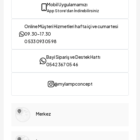
Mobil Uygulamamızı
App Store'dan İndirebilirsiniz
Online Müşteri Hizmetleri hafta içi ve cumartesi
09.30-17.30
0 533 093 05 98
Bayi Sipariş ve Destek Hattı
0542 367 05 46
@mylampconcept
Merkez