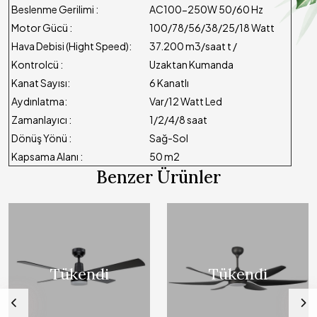
Beslenme Gerilimi :
AC100-250W 50/60 Hz
Motor Gücü :
100/78/56/38/25/18 Watt
Hava Debisi (Hight Speed):
37.200 m3/saat t /
Kontrolcü :
Uzaktan Kumanda
Kanat Sayısı:
6 Kanatlı
Aydınlatma:
Var/12 Watt Led
Zamanlayıcı :
1/2/4/8 saat
Dönüş Yönü :
Sağ-Sol
Kapsama Alanı :
50 m2
Benzer Ürünler
Tükendi
Tükendi