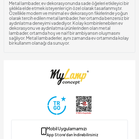
Metal lambader, ev dekorasyonunda sade öğeleri etkileyici bir
şıklıkla elde etmek isteyenler için özel olarak tasarlanmıştır.
Özellikle modern ve minimal ev dekorasyon fikirlerinde yoğun
olarak tercih edilen metal lambader, her ortamda benzersiz bir
aydınlatma deneyimi vadediyor. Kolay kombinlenebilen ev
dekorasyonu ve aydınlatma ürünlerinden olan metal
lambader, ortamda hoş ve naif bir ambiyansın oluşmasını
sağlıyor. Metal lambaderler, aynı zamanda ev ortamında kolay
bir kullanım olanağı da sunuyor.
Metal Lambaderler
ınlatma & Dekorasyon
Metal lambaderler, modern dekorasyon anlayışının en çok
tercih edilen aydınlatma parçalarından. Minimalist ev
dekorasyonunda yaygın olarak tercih edilen bu aydınlatma
ürünleri, konforu şıklıkla vadediyor. Yaşam alanı içerisinde fazla
yer kaplamayan ve hemen her ortam için uygun olan metal
lambaderleri, farklı renklerde mobilyalarla kombinlemek de
mümkün. Ev dekorasyonu geliştirirken özgünlüğü ön plana
çıkarmak isteyenler de metal lambader şıklığına başvurabilir.
Sade tasarımları, özgün konseptleriyle metal lambaderler
yaşam alanlarının her köşesinde kullanılabilir.
Metal Lambader Modelleri
Mobil Uygulamamızı
Metal lambader modelleri, her tarzdan ev dekorasyon fikri için
App Store'dan İndirebilirsiniz