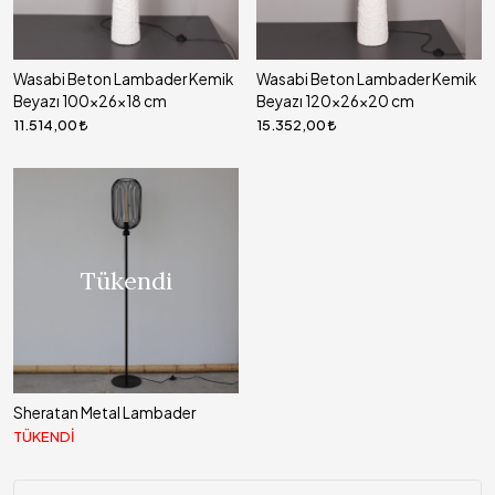
Wasabi Beton Lambader Kemik
Wasabi Beton Lambader Kemik
Beyazı 100x26x18 cm
Beyazı 120x26x20 cm
11.514,00
15.352,00
Tükendi
Sheratan Metal Lambader
TÜKENDİ