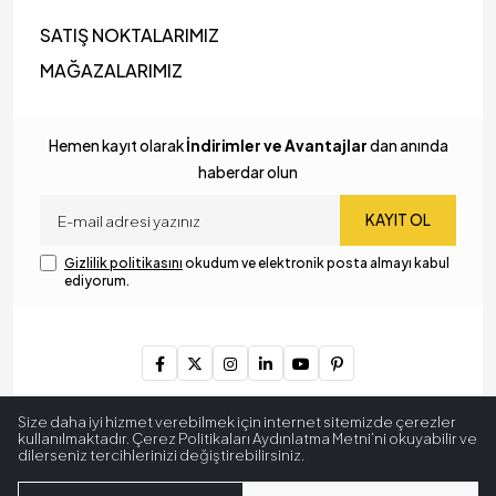
SATIŞ NOKTALARIMIZ
MAĞAZALARIMIZ
Hemen kayıt olarak
İndirimler ve Avantajlar
dan anında
haberdar olun
KAYIT OL
Gizlilik politikasını
okudum ve elektronik posta almayı kabul
ediyorum.
Copyright © 2024
MyLamp Aydınlatma & Dekorasyon
. Tüm
Size daha iyi hizmet verebilmek için internet sitemizde çerezler
hakları saklıdır.
kullanılmaktadır. Çerez Politikaları Aydınlatma Metni’ni okuyabilir ve
dilerseniz tercihlerinizi değiştirebilirsiniz.
256 BitSSL
Encryption