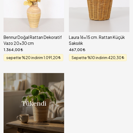
Bennur Doğal Rattan Dekoratif
Laura 16x15 cm. Rattan Küçük
Vazo 20x30 cm
Saksılık
1.364,00
467,00
sepette %20 indirim 1.091,20
Sepette %10 indirim 420,30
Tükendi