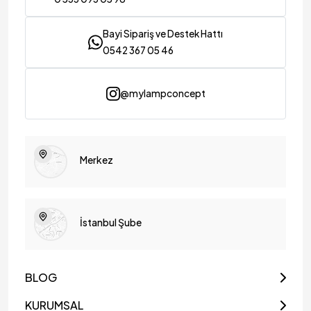
Bayi Sipariş ve Destek Hattı
0542 367 05 46
@mylampconcept
Merkez
İstanbul Şube
BLOG
KURUMSAL