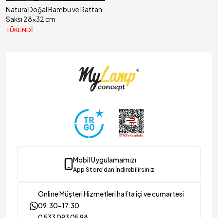
Natura Doğal Bambu ve Rattan
Saksı 28x32 cm
TÜKENDİ
ınlatma & Dekorasyon
Mobil Uygulamamızı
App Store'dan İndirebilirsiniz
Online Müşteri Hizmetleri hafta içi ve cumartesi
09.30-17.30
0 533 093 05 98