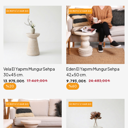
ÜCRETSIZ KARGO
ÜCRETSIZ KARGO
Vela El Yapımı Mungur Sehpa
Eden El Yapımı Mungur Sehpa
30x45 cm.
42x50 cm.
13.975,00
17.469,00
9.793,00
24.483,00
%20
%60
ÜCRETSIZ KARGO
ÜCRETSIZ KARGO