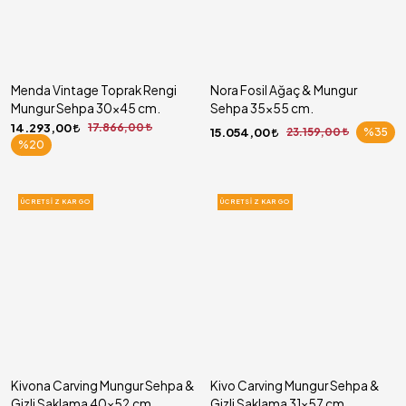
Menda Vintage Toprak Rengi
Nora Fosil Ağaç & Mungur
Mungur Sehpa 30x45 cm.
Sehpa 35x55 cm.
14.293,00
17.866,00
15.054,00
23.159,00
%35
%20
ÜCRETSIZ KARGO
ÜCRETSIZ KARGO
Kivona Carving Mungur Sehpa &
Kivo Carving Mungur Sehpa &
Gizli Saklama 40x52 cm.
Gizli Saklama 31x57 cm.