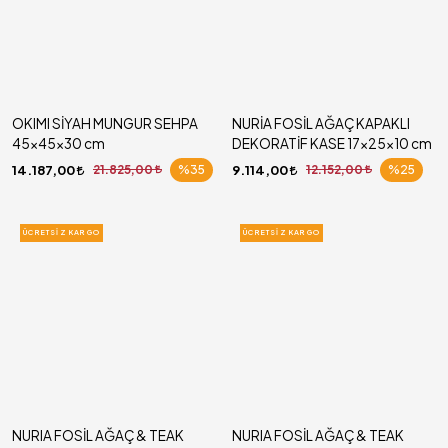
OKIMI SİYAH MUNGUR SEHPA
NURİA FOSİL AĞAÇ KAPAKLI
45x45x30 cm
DEKORATİF KASE 17x25x10 cm
14.187,00
21.825,00
%35
9.114,00
12.152,00
%25
ÜCRETSIZ KARGO
ÜCRETSIZ KARGO
NURIA FOSİL AĞAÇ & TEAK
NURIA FOSİL AĞAÇ & TEAK