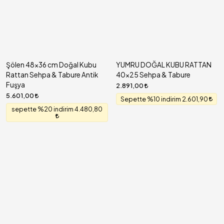
Şölen 48x36 cm Doğal Kubu
YUMRU DOĞAL KUBU RATTAN
Rattan Sehpa & Tabure Antik
40x25 Sehpa & Tabure
Fuşya
2.891,00
5.601,00
Sepette %10 indirim 2.601,90
sepette %20 indirim 4.480,80