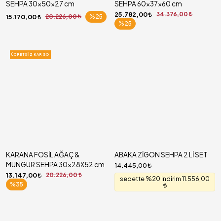
SEHPA 30x50x27 cm
SEHPA 60x37x60 cm
25.782,00
34.376,00
15.170,00
20.226,00
%25
%25
ÜCRETSIZ KARGO
KARANA FOSİL AĞAÇ &
ABAKA ZİGON SEHPA 2 Lİ SET
MUNGUR SEHPA 30x28X52 cm
14.445,00
13.147,00
20.226,00
sepette %20 indirim 11.556,00
%35