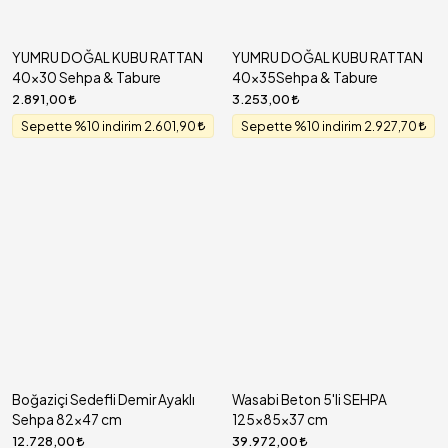
YUMRU DOĞAL KUBU RATTAN
YUMRU DOĞAL KUBU RATTAN
40x30 Sehpa & Tabure
40x35Sehpa & Tabure
2.891,00
3.253,00
Sepette %10 indirim 2.601,90
Sepette %10 indirim 2.927,70
Boğaziçi Sedefli Demir Ayaklı
Wasabi Beton 5'li SEHPA
Sehpa 82x47 cm
125x85x37 cm
12.728,00
39.972,00