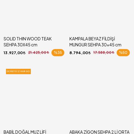
SOLID THIN WOOD TEAK
KAMPALA BEYAZ FİLDİŞİ
SEHPA 30X45 cm
MUNGUR SEHPA 30x45 cm
13.927,00
21.425,00
%35
8.794,00
17.588,00
%50
ÜCRETSIZ KARGO
BABİL DOĞAL MUZ LİFİ
ABAKA ZİGON SEHPA 2 Lİ ORTA