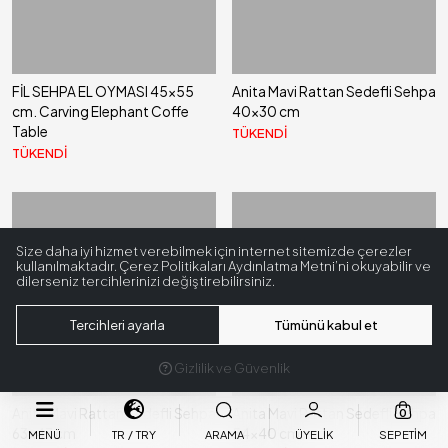
FİL SEHPA EL OYMASI 45x55
Anita Mavi Rattan Sedefli Sehpa
cm. Carving Elephant Coffe
40x30 cm
Table
TÜKENDİ
TÜKENDİ
Size daha iyi hizmet verebilmek için internet sitemizde çerezler
kullanılmaktadır. Çerez Politikaları Aydınlatma Metni’ni okuyabilir ve
dilerseniz tercihlerinizi değiştirebilirsiniz.
Tükendi
Tükendi
Tercihleri ayarla
Tümünü kabul et
Gizlilik ve Güvenlik
Anita Mavi Rattan Sedefli Sehpa
Anita Mavi Rattan Sedefli Sehpa
0
63x47 cm
54x40 cm
MENÜ
TR
TRY
ARAMA
ÜYELIK
SEPETIM