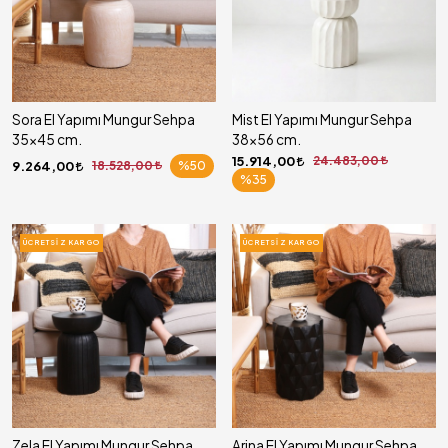
Sora El Yapımı Mungur Sehpa
Mist El Yapımı Mungur Sehpa
35x45 cm.
38x56 cm.
15.914,00
24.483,00
9.264,00
18.528,00
%50
%35
ÜCRETSIZ KARGO
ÜCRETSIZ KARGO
Zela El Yapımı Mungur Sehpa
Arina El Yapımı Mungur Sehpa