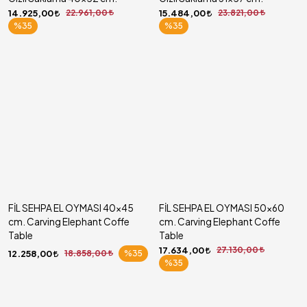
14.925,00
22.961,00
15.484,00
23.821,00
%35
%35
FİL SEHPA EL OYMASI 40x45
FİL SEHPA EL OYMASI 50x60
cm. Carving Elephant Coffe
cm. Carving Elephant Coffe
Table
Table
17.634,00
27.130,00
12.258,00
18.858,00
%35
%35