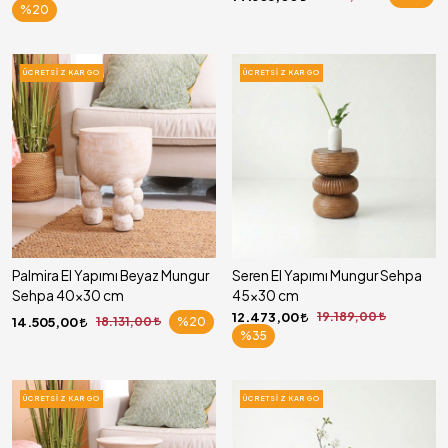
%20
ÜCRETSIZ KARGO
ÜCRETSIZ KARGO
Palmira El Yapımı Beyaz Mungur
Seren El Yapımı Mungur Sehpa
Sehpa 40x30 cm
45x30 cm
12.473,00
19.189,00
14.505,00
18.131,00
%20
%35
ÜCRETSIZ KARGO
ÜCRETSIZ KARGO