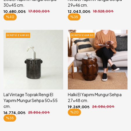
30x45 cm.
29x46 cm.
10.680,00
17.800,00
12.043,00
18.528,00
%40
%35
ÜCRETSIZ KARGO
ÜCRETSIZ KARGO
Lal Vintage Toprak Rengi El
Halki El Yapımı Mungur Sehpa
Yapımı Mungur Sehpa 50x55
27x48 cm.
cm.
19.269,00
24.086,00
%20
16.774,00
25.806,00
%35