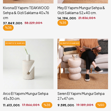
Kivona El Yapımı TEAKWOOD
Mey El Yapımı Mungur Sehpa &
Sehpa & Gizli Saklama 40x76
Gizli Saklama 52x40 cm.
cm
14.194,00
21.836,00
%35
37.849,00
58.229,00
%35
ÜCRETSIZ KARGO
ÜCRETSIZ KARGO
Arco El Yapımı Mungur Sehpa
Seren El Yapımı Mungur Sehpa
45x30 cm.
27x47 cm.
11.613,00
17.866,00
%35
9.595,00
19.189,00
%50