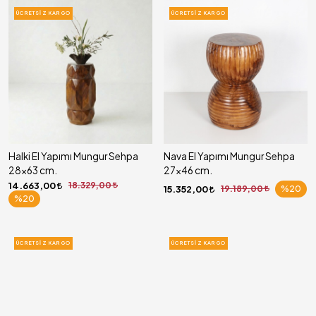
ÜCRETSIZ KARGO
ÜCRETSIZ KARGO
Halki El Yapımı Mungur Sehpa
Nava El Yapımı Mungur Sehpa
28x63 cm.
27x46 cm.
14.663,00
18.329,00
15.352,00
19.189,00
%20
%20
ÜCRETSIZ KARGO
ÜCRETSIZ KARGO