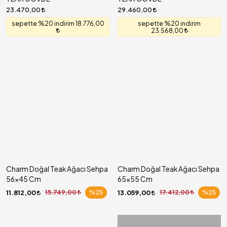
23.470,00
29.460,00
sepette %20 indirim 18.776,00
sepette %20 indirim
23.568,00
Charm Doğal Teak Ağacı Sehpa
Charm Doğal Teak Ağacı Sehpa
56x45 Cm
65x55 Cm
11.812,00
15.749,00
%25
13.059,00
17.412,00
%25