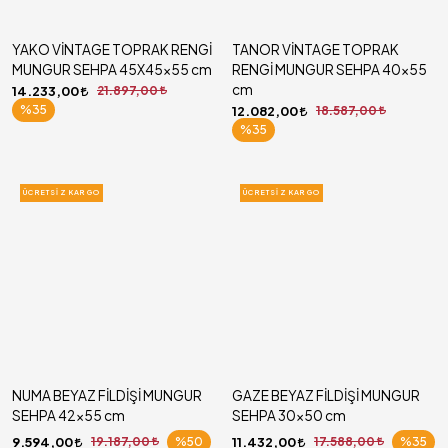
YAKO VİNTAGE TOPRAK RENGİ
TANOR VİNTAGE TOPRAK
MUNGUR SEHPA 45X45x55 cm
RENGİ MUNGUR SEHPA 40x55
cm
14.233,00
21.897,00
%35
12.082,00
18.587,00
%35
ÜCRETSIZ KARGO
ÜCRETSIZ KARGO
NUMA BEYAZ FİLDİŞİ MUNGUR
GAZE BEYAZ FİLDİŞİ MUNGUR
SEHPA 42x55 cm
SEHPA 30x50 cm
9.594,00
19.187,00
%50
11.432,00
17.588,00
%35