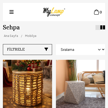
0
Sehpa
Ana Sayfa
Mobilya
FILTRELE