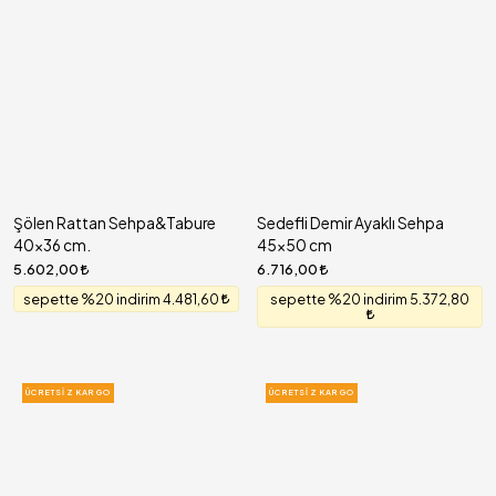
Şölen Rattan Sehpa&Tabure
Sedefli Demir Ayaklı Sehpa
40x36 cm.
45x50 cm
5.602,00
6.716,00
sepette %20 indirim 4.481,60
sepette %20 indirim 5.372,80
ÜCRETSIZ KARGO
ÜCRETSIZ KARGO