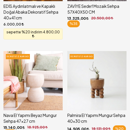
EDİS Aydınlatmalı ve Kapaklı
ZAVİYE Sedef Mozaik Sehpa
Doğal Abaka Dekoratif Sehpa
57X40X50 CM
40x41 cm
13.325,00
20.500,00
%35
6.000,00
sepette %20 indirim 4.800,00
ÜCRETSIZ KARGO
ÜCRETSIZ KARGO
Nava El Yapımı Beyaz Mungur
Palmira El Yapımı Mungur Sehpa
Sehpa 47x27 cm
40x30 cm
15.140,00
18.925,00
14.505,00
18.131,00
%20