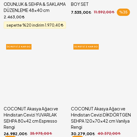
ODUNLUK & SEHPA & SAKLAMA
BOY SET
DÜZENLEME 48x40 cm
7.535,00
11.592,00
%35
2.463,00
sepette %20 indirim 1.970,40
ÜCRETSIZ KARGO
ÜCRETSIZ KARGO
COCONUT Akasya Ağacı ve
COCONUT Akasya Ağacı ve
Hindistan Cevizi YUVARLAK
Hindistan Cevizi DİKDÖRTGEN
SEHPA 80x42 cm Espresso
SEHPA 120x70x42 cm Vanilya
Rengi
Rengi
26.982,00
35.975,00
30.279,00
40.372,00