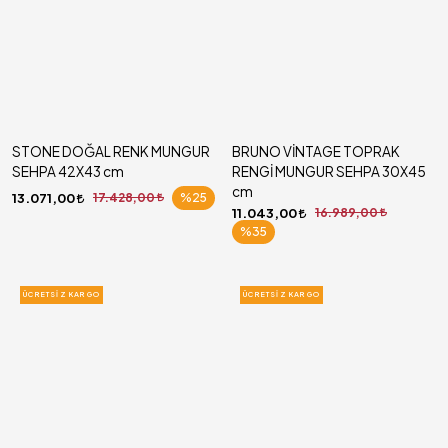
STONE DOĞAL RENK MUNGUR
BRUNO VİNTAGE TOPRAK
SEHPA 42X43 cm
RENGİ MUNGUR SEHPA 30X45
cm
13.071,00
17.428,00
%25
11.043,00
16.989,00
%35
ÜCRETSIZ KARGO
ÜCRETSIZ KARGO