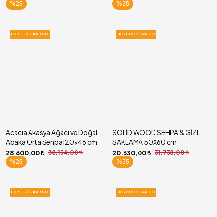
%25
%25
ÜCRETSIZ KARGO
ÜCRETSIZ KARGO
Acacia Akasya Ağacı ve Doğal
SOLİD WOOD SEHPA & GİZLİ
Abaka Orta Sehpa120x46 cm
SAKLAMA 50X60 cm
28.600,00
38.134,00
20.630,00
31.738,00
%25
%35
ÜCRETSIZ KARGO
ÜCRETSIZ KARGO