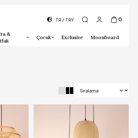
0
TR
TRY
ra &
Çocuk
Exclusive
Moonboard
tfak