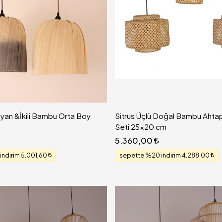
an &İkili Bambu Orta Boy
Sitrus Üçlü Doğal Bambu Ahta
Seti 25x20 cm
5.360,00
indirim 5.001,60
sepette %20 indirim 4.288,00