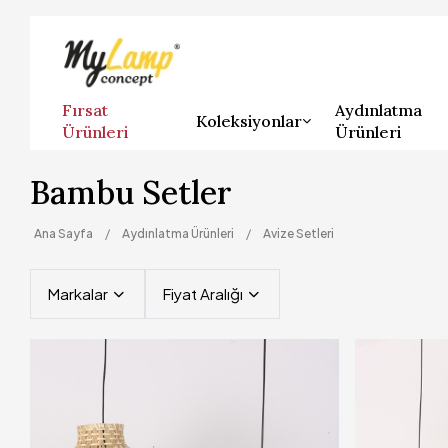
Fırsat
Aydınlatma
Koleksiyonlar
Ürünleri
Ürünleri
Bambu Setler
Ana Sayfa
Aydınlatma Ürünleri
Avize Setleri
Markalar
Fiyat Aralığı