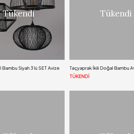
Tükendi
Tükendi
Bambu Siyah 3 lü SET Avize
Taçyaprak İkili Doğal Bambu A
TÜKENDİ