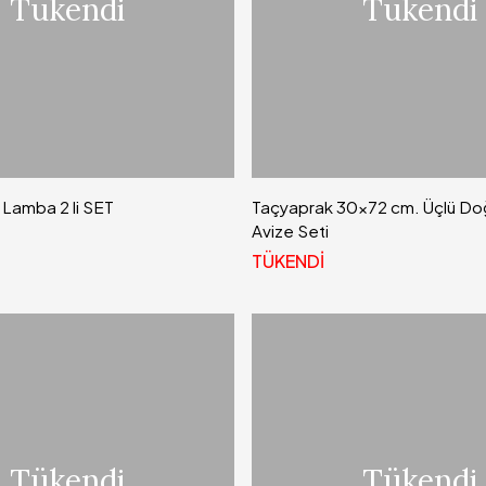
Tükendi
Tükendi
Lamba 2 li SET
Taçyaprak 30x72 cm. Üçlü D
Avize Seti
TÜKENDİ
Tükendi
Tükendi