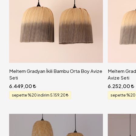
Meltem Gradyan İkili Bambu Orta Boy Avize
Meltem Grady
Seti
Avize Seti
6.449,00
6.252,00
sepette %20 indirim 5.159,20
sepette %20 