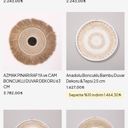
2.243,00
2.243,00
AZMAK PINARI RAFYA ve CAM
Anadolu Boncuklu Bambu Duvar
BONCUKLU DUVAR DEKORU 63
Dekoru &Tepsi 25 cm
CM
1.627,00
3.782,00
Sepette %10 indirim 1.464,30