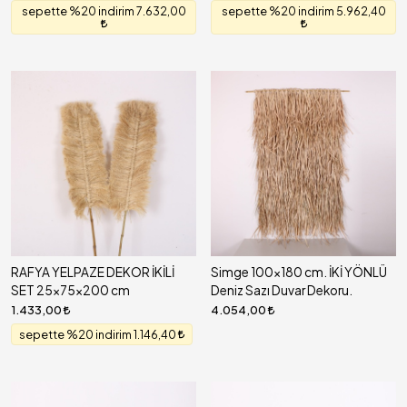
sepette %20 indirim 7.632,00
sepette %20 indirim 5.962,40
RAFYA YELPAZE DEKOR İKİLİ
Simge 100x180 cm. İKİ YÖNLÜ
SET 25x75x200 cm
Deniz Sazı Duvar Dekoru.
1.433,00
4.054,00
sepette %20 indirim 1.146,40