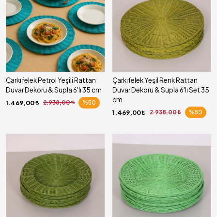
Çarkıfelek Petrol Yeşili Rattan
Çarkıfelek Yeşil Renk Rattan
Duvar Dekoru & Supla 6'lı 35 cm
Duvar Dekoru & Supla 6'lı Set 35
cm
1.469,00
2.938,00
%50
1.469,00
2.938,00
%50