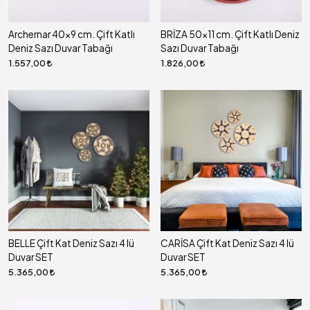
Archernar 40x9 cm. Çift Katlı
BRİZA 50x11 cm. Çift Katlı Deniz
Deniz Sazı Duvar Tabağı
Sazı Duvar Tabağı
1.557,00
1.826,00
BELLE Çift Kat Deniz Sazı 4 lü
CARİSA Çift Kat Deniz Sazı 4 lü
Duvar SET
Duvar SET
5.365,00
5.365,00