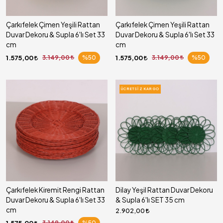
Çarkıfelek Çimen Yeşili Rattan
Çarkıfelek Çimen Yeşili Rattan
Duvar Dekoru & Supla 6'lı Set 33
Duvar Dekoru & Supla 6'lı Set 33
cm
cm
1.575,00
3.149,00
%50
1.575,00
3.149,00
%50
ÜCRETSIZ KARGO
Çarkıfelek Kiremit Rengi Rattan
Dilay Yeşil Rattan Duvar Dekoru
Duvar Dekoru & Supla 6'lı Set 33
& Supla 6'lı SET 35 cm
cm
2.902,00
1.575,00
3.149,00
%50