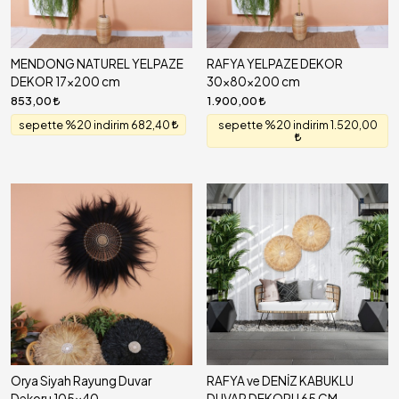
MENDONG NATUREL YELPAZE
RAFYA YELPAZE DEKOR
DEKOR 17x200 cm
30x80x200 cm
853,00
1.900,00
sepette %20 indirim 682,40
sepette %20 indirim 1.520,00
Orya Siyah Rayung Duvar
RAFYA ve DENİZ KABUKLU
Dekoru 105x40
DUVAR DEKORU 65 CM