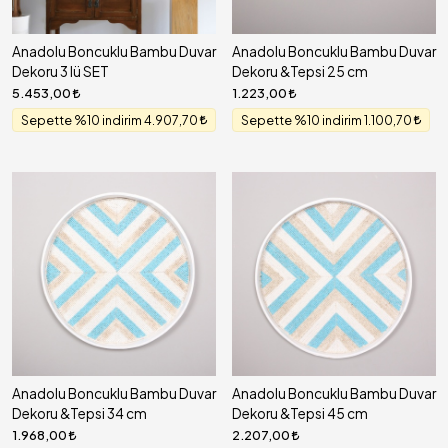
Anadolu Boncuklu Bambu Duvar
Anadolu Boncuklu Bambu Duvar
Dekoru 3 lü SET
Dekoru &Tepsi 25 cm
5.453,00
1.223,00
Sepette %10 indirim 4.907,70
Sepette %10 indirim 1.100,70
Anadolu Boncuklu Bambu Duvar
Anadolu Boncuklu Bambu Duvar
Dekoru &Tepsi 34 cm
Dekoru &Tepsi 45 cm
1.968,00
2.207,00