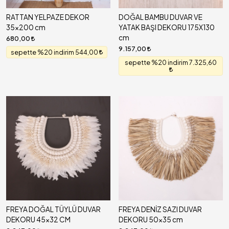
RATTAN YELPAZE DEKOR
DOĞAL BAMBU DUVAR VE
35x200 cm
YATAK BAŞI DEKORU 175X130
cm
680,00
9.157,00
sepette %20 indirim 544,00
sepette %20 indirim 7.325,60
FREYA DOĞAL TÜYLÜ DUVAR
FREYA DENİZ SAZI DUVAR
DEKORU 45x32 CM
DEKORU 50x35 cm