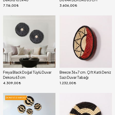
7.116,00
3.606,00
Freya Black Doğal Tüylü Duvar
Breeze 36x7 cm. Çift Katlı Deniz
Dekoru 63 cm
Sazı Duvar Tabağı
4.309,00
1.232,00
ÜCRETSIZ KARGO