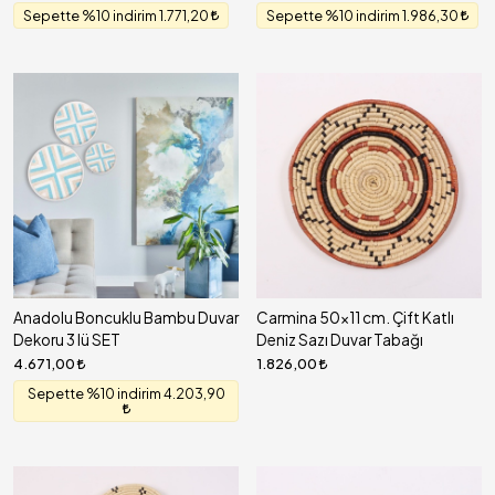
Sepette %10 indirim 1.771,20
Sepette %10 indirim 1.986,30
Anadolu Boncuklu Bambu Duvar
Carmina 50x11 cm. Çift Katlı
Dekoru 3 lü SET
Deniz Sazı Duvar Tabağı
4.671,00
1.826,00
Sepette %10 indirim 4.203,90