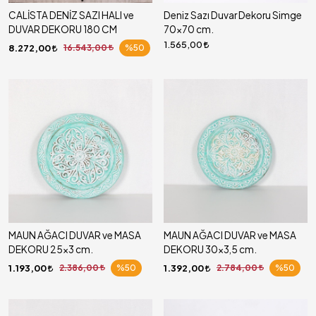
CALİSTA DENİZ SAZI HALI ve
Deniz Sazı Duvar Dekoru Simge
DUVAR DEKORU 180 CM
70x70 cm.
1.565,00
8.272,00
16.543,00
%50
MAUN AĞACI DUVAR ve MASA
MAUN AĞACI DUVAR ve MASA
DEKORU 25x3 cm.
DEKORU 30x3,5 cm.
1.193,00
2.386,00
%50
1.392,00
2.784,00
%50