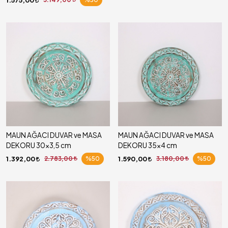
MAUN AĞACI DUVAR ve MASA
MAUN AĞACI DUVAR ve MASA
DEKORU 30x3,5 cm
DEKORU 35x4 cm
1.392,00
2.783,00
%50
1.590,00
3.180,00
%50