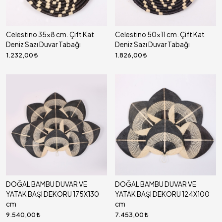
Celestino 35x8 cm. Çift Kat
Celestino 50x11 cm. Çift Kat
Deniz Sazı Duvar Tabağı
Deniz Sazı Duvar Tabağı
1.232,00
1.826,00
DOĞAL BAMBU DUVAR VE
DOĞAL BAMBU DUVAR VE
YATAK BAŞI DEKORU 175X130
YATAK BAŞI DEKORU 124X100
cm
cm
9.540,00
7.453,00