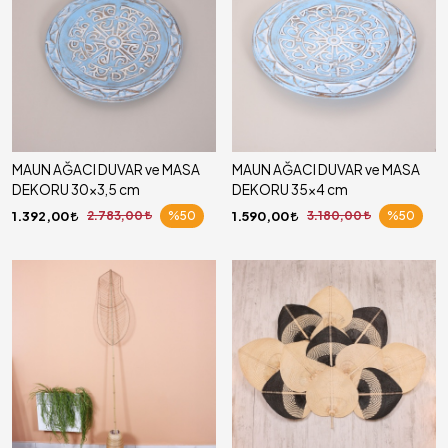
MAUN AĞACI DUVAR ve MASA
MAUN AĞACI DUVAR ve MASA
DEKORU 30x3,5 cm
DEKORU 35x4 cm
1.392,00
2.783,00
%50
1.590,00
3.180,00
%50