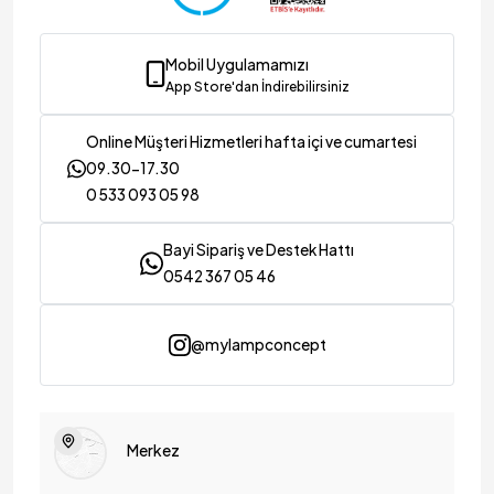
Mobil Uygulamamızı
App Store'dan İndirebilirsiniz
Online Müşteri Hizmetleri hafta içi ve cumartesi
09.30-17.30
0 533 093 05 98
Bayi Sipariş ve Destek Hattı
0542 367 05 46
@mylampconcept
Merkez