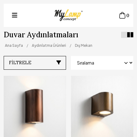
0
Duvar Aydınlatmaları
Ana Sayfa
Aydınlatma Ürünleri
Dış Mekan
FILTRELE