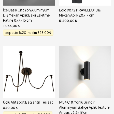
İçe Basık Çift Yön Alüminyum
Eglo 98721 “RAVELLO” Dış
Dış Mekan Aplik Bakır Eskitme
Mekan Aplik 28x17 cm
Patine 8x7x15 cm
5.400,00
1.035,00
sepette %20 indirim 828,00
Üçlü Ahtapot Bağlantılı Tesisat
IP54 Çift Yönlü Silindir
Alüminyum Bahçe Aplik Texture
640,00
Antrasit 6,3x19 cm