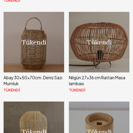
TÜKENDİ
Tükendi
Tükendi
Abay 30x50x70cm. Deniz Sazı
Nilgün 27x36 cm Rattan Masa
Mumluk
lambası
TÜKENDİ
TÜKENDİ
Tükendi
Tükendi