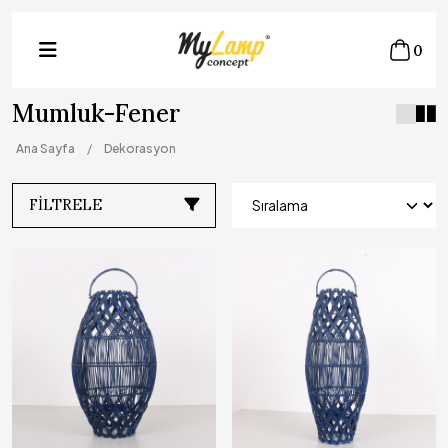
0
Mumluk-Fener
Ana Sayfa
Dekorasyon
FILTRELE