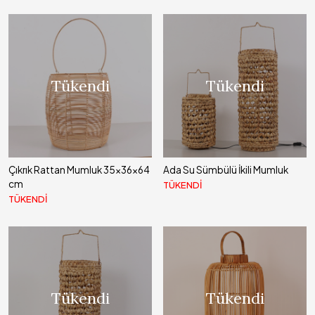
Tükendi
Tükendi
Çıkrık Rattan Mumluk 35x36x64
Ada Su Sümbülü İkili Mumluk
cm
TÜKENDİ
TÜKENDİ
Tükendi
Tükendi