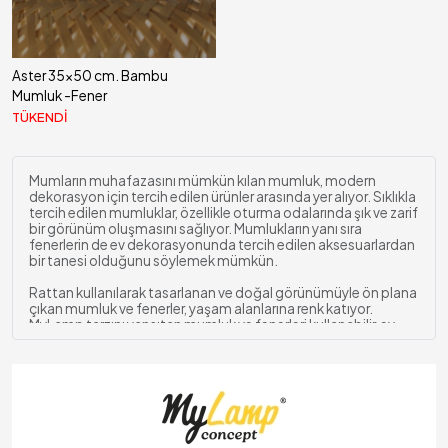
Aster 35x50 cm. Bambu
Mumluk -Fener
TÜKENDİ
Mumların muhafazasını mümkün kılan mumluk, modern
dekorasyon için tercih edilen ürünler arasında yer alıyor. Sıklıkla
tercih edilen mumluklar, özellikle oturma odalarında şık ve zarif
bir görünüm oluşmasını sağlıyor. Mumlukların yanı sıra
fenerlerin de ev dekorasyonunda tercih edilen aksesuarlardan
bir tanesi olduğunu söylemek mümkün.
Rattan kullanılarak tasarlanan ve doğal görünümüyle ön plana
çıkan mumluk ve fenerler, yaşam alanlarına renk katıyor.
MyLamp tarzını yansıtan mumluk ve fenerleri kullanabilir, ev
dekorasyonunda modern bir dokunuşta bulunabilirsiniz.
ınlatma & Dekorasyon
Rattan Mumluk Fenerler
Deniz sazı, bambu, kamelya başta olmak üzere farklı
malzemelerle tasarlanan mumluk ve fenerler; uzun süreli