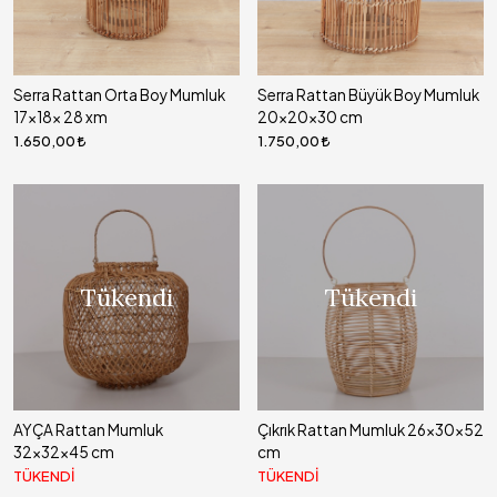
Serra Rattan Orta Boy Mumluk
Serra Rattan Büyük Boy Mumluk
17x18x 28 xm
20x20x30 cm
1.650,00
1.750,00
Tükendi
Tükendi
AYÇA Rattan Mumluk
Çıkrık Rattan Mumluk 26x30x52
32x32x45 cm
cm
TÜKENDİ
TÜKENDİ