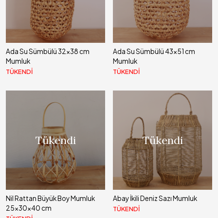
Ada Su Sümbülü 32x38 cm
Ada Su Sümbülü 43x51 cm
Mumluk
Mumluk
TÜKENDİ
TÜKENDİ
Tükendi
Tükendi
Nil Rattan Büyük Boy Mumluk
Abay İkili Deniz Sazı Mumluk
25x30x40 cm
TÜKENDİ