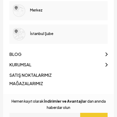
Rattan Mumluk Fener Fiyatları
Merkez
MyLamp ayrıcalığını bünyesinde barındıran ve çok özel bir
şekilde tasarlanan mumluk ve fenerler, çok özel fiyatlarla
satışa sunulmakta. Sizler de birbirinden farklı ürünlere sahip
olabilir, hayatın her alanında bu ürünleri tercih edebilirsiniz.
Doğal görünümleri, modern ve incelikli yapıları ve fonksiyonel
İstanbul Şube
özellikleriyle ön plana çıkan rattan mumluk fener modelleri;
MyLamp farkı ile sizlere sunuluyor!
BLOG
KURUMSAL
SATIŞ NOKTALARIMIZ
MAĞAZALARIMIZ
Hemen kayıt olarak
İndirimler ve Avantajlar
dan anında
haberdar olun