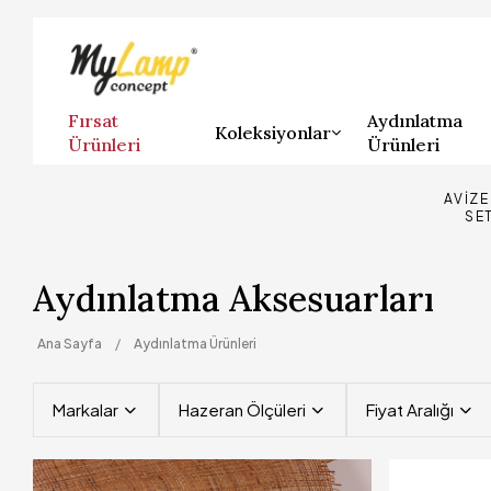
Fırsat
Aydınlatma
Koleksiyonlar
Ürünleri
Ürünleri
AVIZ
SE
Aydınlatma Aksesuarları
Ana Sayfa
Aydınlatma Ürünleri
Markalar
Hazeran Ölçüleri
Fiyat Aralığı