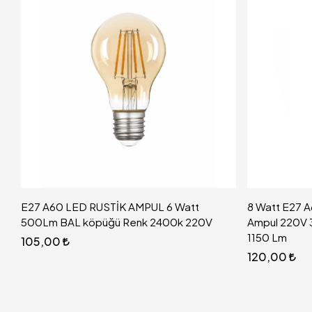
E27 A60 LED RUSTİK AMPUL 6 Watt
8 Watt E27 
500Lm BAL köpüğü Renk 2400k 220V
Ampul 220V 
1150 Lm
105,00
120,00