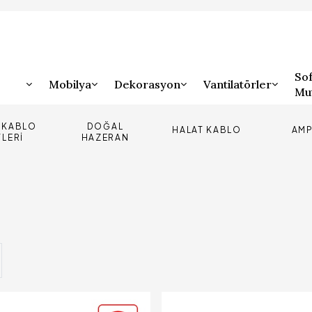
Sof
Mobilya
Dekorasyon
Vantilatörler
Mu
E KABLO
DOĞAL
HALAT KABLO
AMP
TLERI
HAZERAN