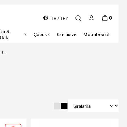
0
TR
TRY
ra &
Çocuk
Exclusive
Moonboard
tfak
UL