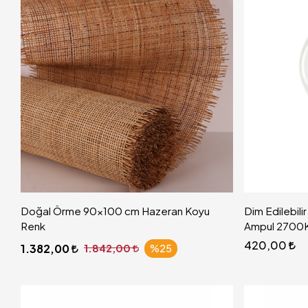
Doğal Örme 90x100 cm Hazeran Koyu
Dim Edilebili
Renk
Ampul 2700K
420,00
1.382,00
1.842,00
%25