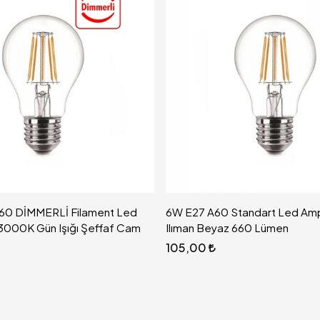
A60 DİMMERLİ Filament Led
6W E27 A60 Standart Led Am
3000K Gün Işığı Şeffaf Cam
Ilıman Beyaz 660 Lümen
105,00