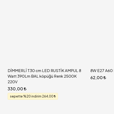
DİMMERLİ T30 cm LED RUSTİK AMPUL 8
8W E27 A60 
Watt 390Lm BAL köpüğü Renk 2500K
62,00
220V
330,00
sepette %20 indirim 264,00