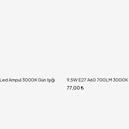
Led Ampul 3000K Gün Işığı
9,5W E27 A60 700LM 3000K 
77,00