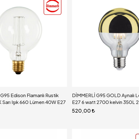
r G95 Edison Flamanlı Rustik
DİMMERLİ G95 GOLD Aynalı L
 Sarı Işık 660 Lümen 40W E27
E27 6 watt 2700 kelvin 350L 
520,00