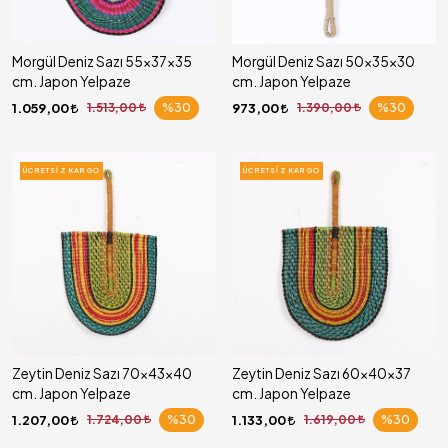
Morgül Deniz Sazı 55x37x35
Morgül Deniz Sazı 50x35x30
cm. Japon Yelpaze
cm. Japon Yelpaze
1.059,00
1.513,00
%30
973,00
1.390,00
%30
ÜCRETSIZ KARGO
ÜCRETSIZ KARGO
Zeytin Deniz Sazı 70x43x40
Zeytin Deniz Sazı 60x40x37
cm. Japon Yelpaze
cm. Japon Yelpaze
1.207,00
1.724,00
%30
1.133,00
1.619,00
%30