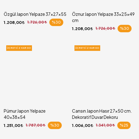
Özgül Japon Yelpaze 37x27x55
Öznur Japon Yelpaze 33x25x49
cm
1.208,00
1.726,00
%30
1.208,00
1.726,00
%30
ÜCRETSIZ KARGO
ÜCRETSIZ KARGO
Pürnur Japon Yelpaze
Cansın Japon Hasır 27x50 cm.
40x38x54
Dekoratif Duvar Dekoru
1.251,00
1.787,00
%30
1.006,00
1.341,00
%25