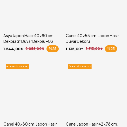
Asya Japon Hasır 40x80 cm.
Canel 40x55 cm. Japon Hasır
Dekoratif Duvar Dekoru -03
Duvar Dekoru
1.544,00
2.058,00
%25
1.135,00
1.513,00
%25
ÜCRETSIZ KARGO
ÜCRETSIZ KARGO
Canel 40x80 cm. Japon Hasır
Canel Japon Hasır 42x78 cm.