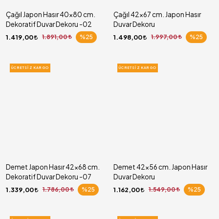
Çağıl Japon Hasır 40x80 cm.
Çağıl 42x67 cm. Japon Hasır
Dekoratif Duvar Dekoru -02
Duvar Dekoru
1.419,00
1.891,00
%25
1.498,00
1.997,00
%25
ÜCRETSIZ KARGO
ÜCRETSIZ KARGO
Demet Japon Hasır 42x68 cm.
Demet 42x56 cm. Japon Hasır
Dekoratif Duvar Dekoru -07
Duvar Dekoru
1.339,00
1.786,00
%25
1.162,00
1.549,00
%25