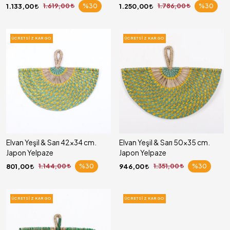
1.133,00
1.619,00
%30
1.250,00
1.786,00
%30
ÜCRETSIZ KARGO
ÜCRETSIZ KARGO
Elvan Yeşil & Sarı 42x34 cm.
Elvan Yeşil & Sarı 50x35 cm.
Japon Yelpaze
Japon Yelpaze
801,00
1.144,00
%30
946,00
1.351,00
%30
ÜCRETSIZ KARGO
ÜCRETSIZ KARGO