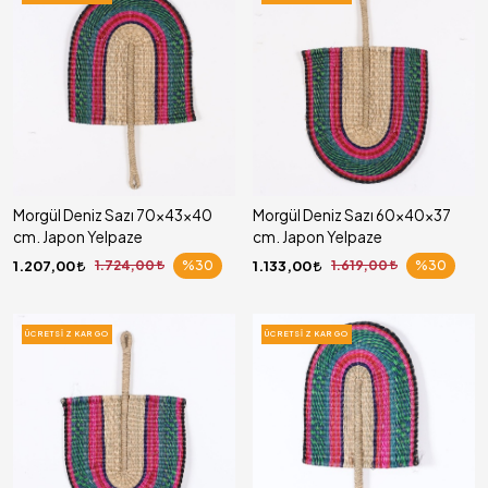
Morgül Deniz Sazı 70x43x40
Morgül Deniz Sazı 60x40x37
cm. Japon Yelpaze
cm. Japon Yelpaze
1.207,00
1.724,00
%30
1.133,00
1.619,00
%30
ÜCRETSIZ KARGO
ÜCRETSIZ KARGO