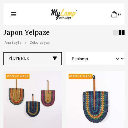
0
Japon Yelpaze
Ana Sayfa
Dekorasyon
FILTRELE
ÜCRETSIZ KARGO
ÜCRETSIZ KARGO