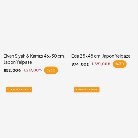
Elvan Siyah & Kırmızı 46x30 cm.
Eda 25x48 cm. Japon Yelpaze
Japon Yelpaze
974,00
1.391,00
%30
852,00
1.217,00
%30
ÜCRETSIZ KARGO
ÜCRETSIZ KARGO