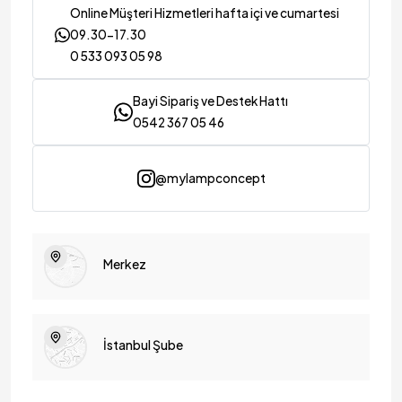
Online Müşteri Hizmetleri hafta içi ve cumartesi
09.30-17.30
0 533 093 05 98
Bayi Sipariş ve Destek Hattı
0542 367 05 46
@mylampconcept
Merkez
İstanbul Şube