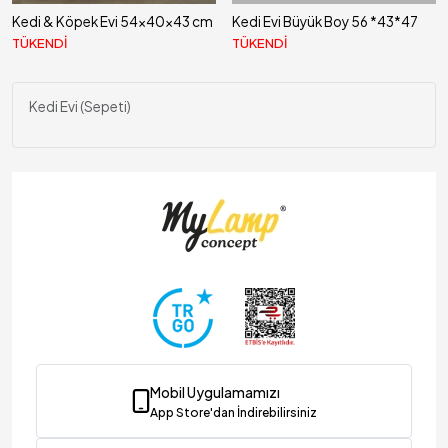
Kedi & Köpek Evi 54x40x43 cm
Kedi Evi Büyük Boy 56 *43*47
TÜKENDİ
TÜKENDİ
Kedi Evi (Sepeti)
ınlatma & Dekorasyon
Mobil Uygulamamızı
App Store'dan İndirebilirsiniz