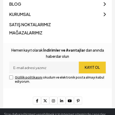
BLOG
KURUMSAL
SATIŞ NOKTALARIMIZ
MAĞAZALARIMIZ
Hemen kayıt olarak
İndirimler ve Avantajlar
dan anında
haberdar olun
KAYIT OL
Gizlilik politikasını
okudum ve elektronik posta almayı kabul
ediyorum.
Copyright © 2024
MyLamp Aydınlatma & Dekorasyon
. Tüm
Size daha iyi hizmet verebilmek için internet sitemizde çerezler
hakları saklıdır.