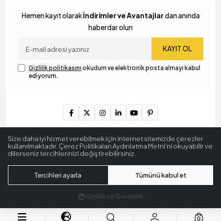
Hemen kayıt olarak
İndirimler ve Avantajlar
dan anında
haberdar olun
KAYIT OL
Gizlilik politikasını
okudum ve elektronik posta almayı kabul
ediyorum.
Copyright © 2024
MyLamp Aydınlatma & Dekorasyon
. Tüm
Size daha iyi hizmet verebilmek için internet sitemizde çerezler
hakları saklıdır.
kullanılmaktadır. Çerez Politikaları Aydınlatma Metni’ni okuyabilir ve
dilerseniz tercihlerinizi değiştirebilirsiniz.
256 BitSSL
Encryption
Tercihleri ayarla
Tümünü kabul et
Gizlilik ve Güvenlik
®
Hipotenüs
Yeni Nesil E-Ticaret Sistemleri ile Hazırlanmıştır.
0