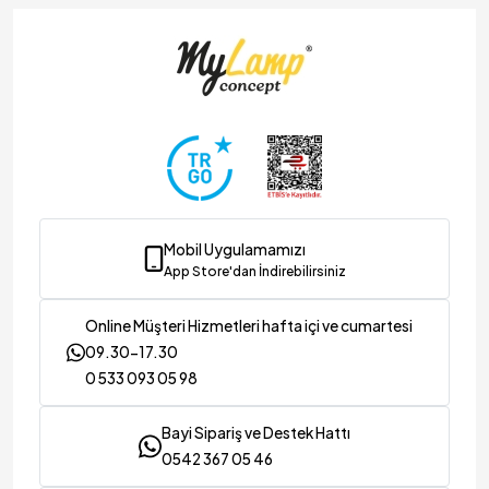
ınlatma & Dekorasyon
Mobil Uygulamamızı
App Store'dan İndirebilirsiniz
Online Müşteri Hizmetleri hafta içi ve cumartesi
09.30-17.30
0 533 093 05 98
Bayi Sipariş ve Destek Hattı
0542 367 05 46