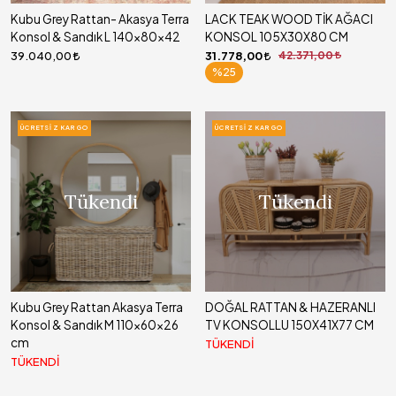
Kubu Grey Rattan- Akasya Terra
LACK TEAK WOOD TİK AĞACI
Konsol & Sandık L 140x80x42
KONSOL 105X30X80 CM
39.040,00
31.778,00
42.371,00
%25
ÜCRETSIZ KARGO
ÜCRETSIZ KARGO
Tükendi
Tükendi
Kubu Grey Rattan Akasya Terra
DOĞAL RATTAN & HAZERANLI
Konsol & Sandık M 110x60x26
TV KONSOLLU 150X41X77 CM
cm
TÜKENDİ
TÜKENDİ