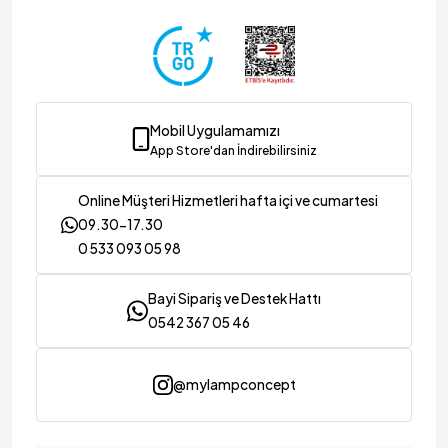
Mobil Uygulamamızı
App Store'dan İndirebilirsiniz
Online Müşteri Hizmetleri hafta içi ve cumartesi
09.30-17.30
0 533 093 05 98
Bayi Sipariş ve Destek Hattı
0542 367 05 46
@mylampconcept