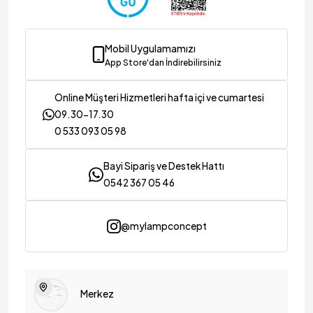
Mobil Uygulamamızı
App Store'dan İndirebilirsiniz
Online Müşteri Hizmetleri hafta içi ve cumartesi
09.30-17.30
0 533 093 05 98
Bayi Sipariş ve Destek Hattı
0542 367 05 46
@mylampconcept
Merkez