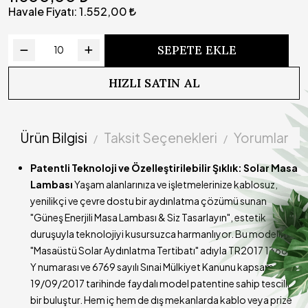
Süresi
Havale Fiyatı:
1.552,00
Çalışma
Yazılımlı devre sayesinde kademeli olarak ışık gücü
Prensibi
azalmaktadır
SEPETE EKLE
Kullanım
Lamba açık durumdayken şarj edilmemelidir.
Uyarısı (!)
HIZLI SATIN AL
Teslimat
Ürünümüzün kargoya teslim süresi 3-5 iş günüdür
Süresi
Ürün Bilgisi
Taksit Seçenekleri
Yorumlar
Patentli Teknoloji ve Özelleştirilebilir Şıklık: Solar Masa
Lambası
Yaşam alanlarınıza ve işletmelerinize kablosuz,
yenilikçi ve çevre dostu bir aydınlatma çözümü sunan
"Güneş Enerjili Masa Lambası & Siz Tasarlayın", estetik
duruşuyla teknolojiyi kusursuzca harmanlıyor. Bu modelimiz,
"Masaüstü Solar Aydınlatma Tertibatı" adıyla TR2017 13886
Y numarası ve 6769 sayılı Sınai Mülkiyet Kanunu kapsamında
19/09/2017 tarihinde faydalı model patentine sahip tescilli
bir buluştur. Hem iç hem de dış mekanlarda kablo veya prize