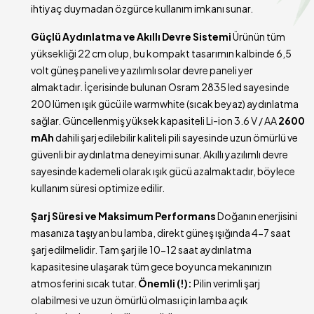
ihtiyaç duymadan özgürce kullanım imkanı sunar.
Güçlü Aydınlatma ve Akıllı Devre Sistemi
Ürünün tüm
yüksekliği 22 cm olup, bu kompakt tasarımın kalbinde 6,5
volt güneş paneli ve yazılımlı solar devre paneli yer
almaktadır. İçerisinde bulunan Osram 2835 led sayesinde
200 lümen ışık gücü ile warmwhite (sıcak beyaz) aydınlatma
sağlar. Güncellenmiş yüksek kapasiteli Li-ion 3.6 V / AA
2600
mAh
dahili şarj edilebilir kaliteli pili sayesinde uzun ömürlü ve
güvenli bir aydınlatma deneyimi sunar. Akıllı yazılımlı devre
sayesinde kademeli olarak ışık gücü azalmaktadır, böylece
kullanım süresi optimize edilir.
Şarj Süresi ve Maksimum Performans
Doğanın enerjisini
masanıza taşıyan bu lamba, direkt güneş ışığında 4-7 saat
şarj edilmelidir. Tam şarj ile 10-12 saat aydınlatma
kapasitesine ulaşarak tüm gece boyunca mekanınızın
atmosferini sıcak tutar.
Önemli (!):
Pilin verimli şarj
olabilmesi ve uzun ömürlü olması için lamba açık