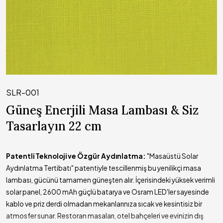
SLR-001
Güneş Enerjili Masa Lambası & Siz
Tasarlayın 22 cm
Patentli Teknoloji ve Özgür Aydınlatma:
"Masaüstü Solar
Aydınlatma Tertibatı" patentiyle tescillenmiş bu yenilikçi masa
lambası, gücünü tamamen güneşten alır. İçerisindeki yüksek verimli
solar panel, 2600 mAh güçlü batarya ve Osram LED'ler sayesinde
kablo ve priz derdi olmadan mekanlarınıza sıcak ve kesintisiz bir
atmosfer sunar. Restoran masaları, otel bahçeleri ve evinizin dış