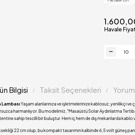
Süresi
Çalışma Prens
1.600,
Kullanım Uyar
Havale Fiyat
(!)
Teslimat Süre
ün Bilgisi
Taksit Seçenekleri
Yorum
sa Lambası
Yaşam alanlarınıza ve işletmelerinize kablosuz, yenilikçi v
sursuzca harmanlıyor. Bu modelimiz, "Masaüstü Solar Aydınlatma Tertiba
tine sahip tescilli bir buluştur. Hem iç hem de dış mekanlarda kablo 
ekliği 22 cm olup, bu kompakt tasarımın kalbinde 6,5 volt güneş paneli 