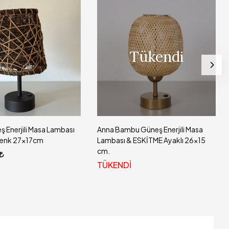
Tükendi
ş Enerjili Masa Lambası
Anna Bambu Güneş Enerjili Masa
Renk 27x17cm
Lambası & ESKİTME Ayaklı 26x15
cm.
TÜKENDİ