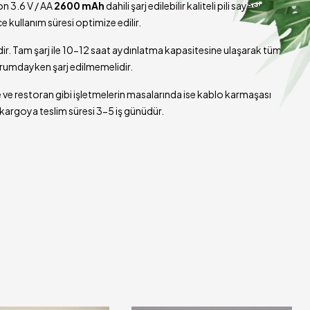
n 3.6 V / AA
2600 mAh
dahili şarj edilebilir kaliteli pili sayesinde
 kullanım süresi optimize edilir.
dir. Tam şarj ile 10-12 saat aydınlatma kapasitesine ulaşarak tüm
durumdayken şarj edilmemelidir.
 ve restoran gibi işletmelerin masalarında ise kablo karmaşası
 kargoya teslim süresi 3-5 iş günüdür.