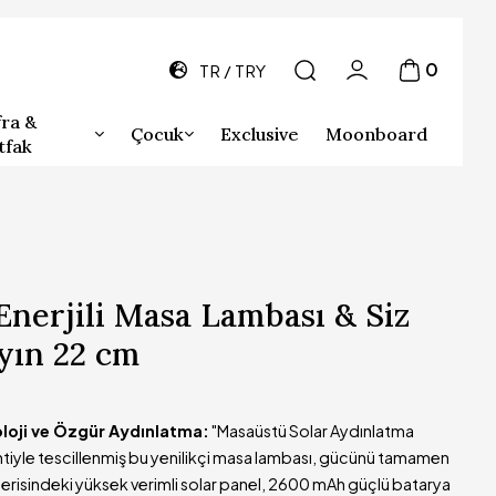
0
TR
TRY
ra &
Çocuk
Exclusive
Moonboard
tfak
nerjili Masa Lambası & Siz
yın 22 cm
oloji ve Özgür Aydınlatma:
"Masaüstü Solar Aydınlatma
ntiyle tescillenmiş bu yenilikçi masa lambası, gücünü tamamen
İçerisindeki yüksek verimli solar panel, 2600 mAh güçlü batarya