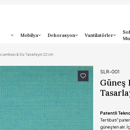
Sof
Mobilya
Dekorasyon
Vantilatörler
Mu
a Lambası & Siz Tasarlayın 22 cm
SLR-001
Güneş E
Tasarla
Patentli Tekn
Tertibatı" pate
güneşten alır. 