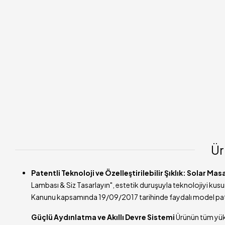
Ür
Patentli Teknoloji ve Özelleştirilebilir Şıklık: Solar Ma
Lambası & Siz Tasarlayın", estetik duruşuyla teknolojiyi ku
Kanunu kapsamında 19/09/2017 tarihinde faydalı model paten
Güçlü Aydınlatma ve Akıllı Devre Sistemi
Ürünün tüm yüks