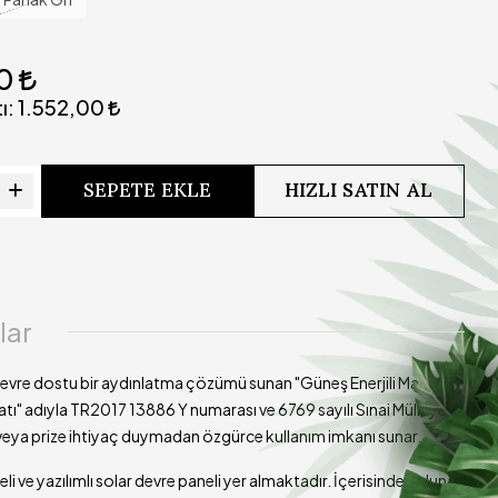
Yazılımlı devre sayesinde kademeli olarak ışık gücü
ibi
azalmaktadır
00
ısı
ı:
1.552,00
Lamba açık durumdayken şarj edilmemelidir.
si
Ürünümüzün kargoya teslim süresi 3-5 iş günüdür
SEPETE EKLE
HIZLI SATIN AL
lar
e çevre dostu bir aydınlatma çözümü sunan "Güneş Enerjili Masa
tı" adıyla TR2017 13886 Y numarası ve 6769 sayılı Sınai Mülkiyet
veya prize ihtiyaç duymadan özgürce kullanım imkanı sunar.
ve yazılımlı solar devre paneli yer almaktadır. İçerisinde bulunan