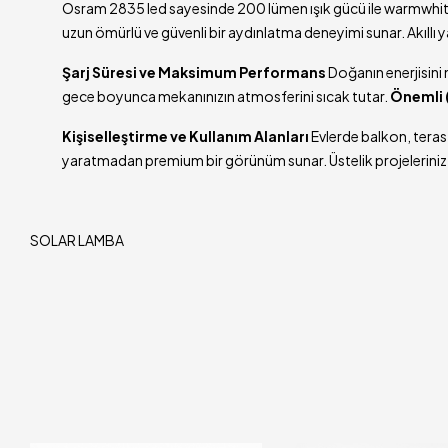
Osram 2835 led sayesinde 200 lümen ışık gücü ile warmwhite 
uzun ömürlü ve güvenli bir aydınlatma deneyimi sunar. Akıllı y
Şarj Süresi ve Maksimum Performans
Doğanın enerjisini 
gece boyunca mekanınızın atmosferini sıcak tutar.
Önemli (
Kişiselleştirme ve Kullanım Alanları
Evlerde balkon, teras
yaratmadan premium bir görünüm sunar. Üstelik projeleriniz i
SOLAR LAMBA