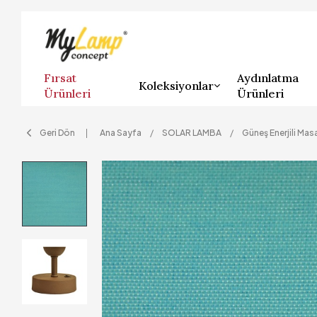
Fırsat
Aydınlatma
Koleksiyonlar
Ürünleri
Ürünleri
Geri Dön
Ana Sayfa
SOLAR LAMBA
Güneş Enerjili Mas