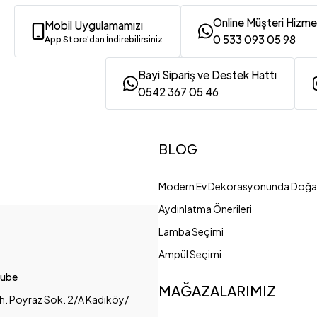
Online Müşteri Hizme
Mobil Uygulamamızı
0 533 093 05 98
App Store'dan İndirebilirsiniz
Bayi Sipariş ve Destek Hattı
0542 367 05 46
BLOG
Modern Ev Dekorasyonunda Doğal
Aydınlatma Önerileri
Lamba Seçimi
Ampül Seçimi
Şube
MAĞAZALARIMIZ
h. Poyraz Sok. 2/A Kadıköy/