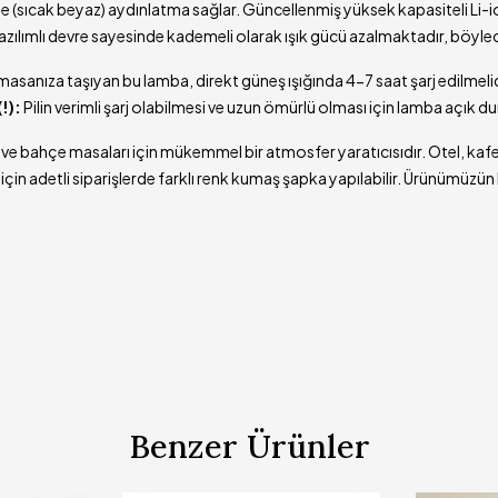
(sıcak beyaz) aydınlatma sağlar. Güncellenmiş yüksek kapasiteli Li-io
azılımlı devre sayesinde kademeli olarak ışık gücü azalmaktadır, böylece
masanıza taşıyan bu lamba, direkt güneş ışığında 4-7 saat şarj edilmeli
!):
Pilin verimli şarj olabilmesi ve uzun ömürlü olması için lamba açık 
 ve bahçe masaları için mükemmel bir atmosfer yaratıcısıdır. Otel, kafe
çin adetli siparişlerde farklı renk kumaş şapka yapılabilir. Ürünümüzün
Benzer Ürünler