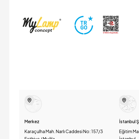
Merkez
İstanbul 
Karaçulha Mah. Narlı Caddesi No: 157/3
Eğitim Ma
Fethiye / Muğla
İstanbul