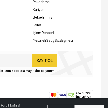
Paketleme
Kariyer
Belgelerimiz
KVKK
İşlem Rehberi
Mesafeli Satış Sözleşmesi
KAYIT OL
lektronik posta almayı kabul ediyorum.
256 BitSSL
.
Encryption
tercihlerinizi