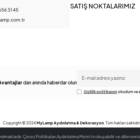
SATIŞ NOKTALARIMIZ
656 31 45
amp.com.tr
Avantajlar
dan anında haberdar olun
Gizlilik politikasını
okudum ve e
Copyright © 2024
MyLamp Aydınlatma & Dekorasyon
. Tüm hakları saklıdır
ılmaktadır. Çerez Politikaları Aydınlatma Metni’ni okuyabilir ve dilerseniz 