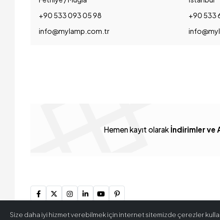
+90 533 093 05 98
+90 533 
info@mylamp.com.tr
info@myl
Hemen kayıt olarak
İndirimler ve 
Size daha iyi hizmet verebilmek için internet sitemizde çerezler kullan