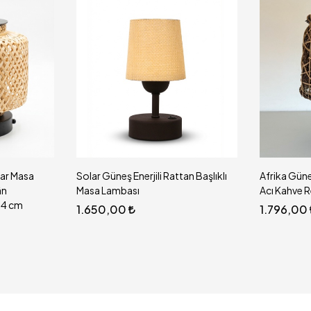
ar Masa
Solar Güneş Enerjili Rattan Başlıklı
Afrika Güne
ân
Masa Lambası
Acı Kahve 
24 cm
1.650,00
1.796,00