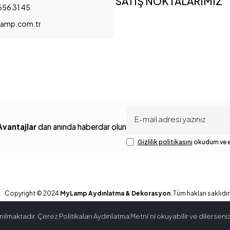
SATIŞ NOKTALARIMIZ
656 31 45
amp.com.tr
Avantajlar
dan anında haberdar olun
Gizlilik politikasını
okudum ve e
Copyright © 2024
MyLamp Aydınlatma & Dekorasyon
. Tüm hakları saklıdır
ılmaktadır. Çerez Politikaları Aydınlatma Metni’ni okuyabilir ve dilerseniz 