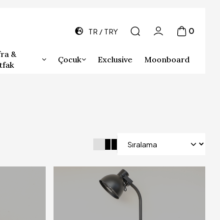
0
TR
TRY
ra &
Çocuk
Exclusive
Moonboard
tfak