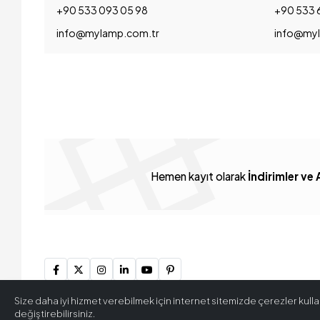
+90 533 093 05 98
+90 533 
info@mylamp.com.tr
info@myl
Hemen kayıt olarak
İndirimler ve 
Size daha iyi hizmet verebilmek için internet sitemizde çerezler kullan
değiştirebilirsiniz.