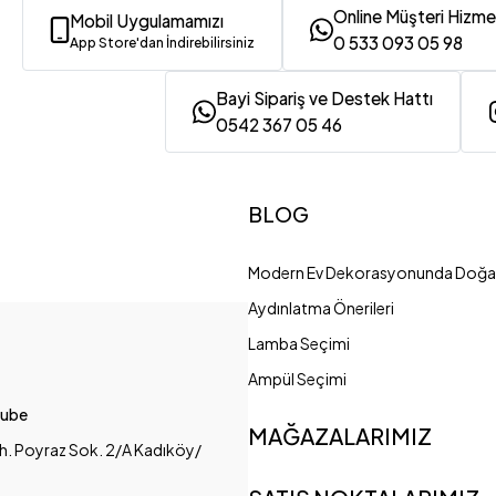
Online Müşteri Hizme
Mobil Uygulamamızı
0 533 093 05 98
App Store'dan İndirebilirsiniz
Bayi Sipariş ve Destek Hattı
0542 367 05 46
BLOG
Modern Ev Dekorasyonunda Doğal
Aydınlatma Önerileri
Lamba Seçimi
Ampül Seçimi
Şube
MAĞAZALARIMIZ
h. Poyraz Sok. 2/A Kadıköy/