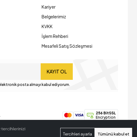
Kariyer
Belgelerimiz
KVKK
İşlem Rehberi
Mesafeli Satış Sözleşmesi
KAYIT OL
lektronik posta almayı kabul ediyorum.
256 BitSSL
.
Encryption
tercihlerinizi
Tercihleri ayarla
Tümünü kabul et