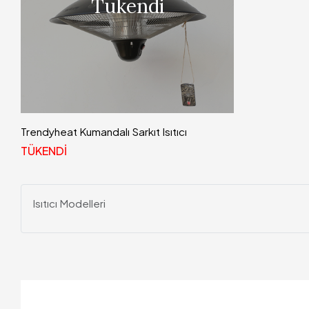
Tükendi
Trendyheat Kumandalı Sarkıt Isıtıcı
TÜKENDİ
Isıtıcı Modelleri
ınlatma & Dekorasyon