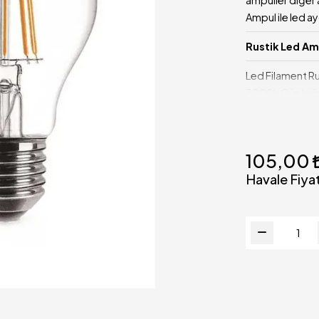
Ampul ile led a
Rustik Led Amp
Led Filament R
3000k Gün Işığı
ampulleriyle aynı
Ampul, E27 duy 
sağlamaktadır.
105,00
Rustik Led Amp
Havale Fiyat
Ürün Tipi: A60
Duy Tipi: E27 (
Voltaj: 220-2
Dimmer: HAYIR
Kullanım Ömrü (