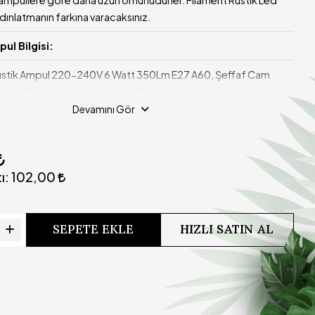
ydınlatmanın farkına varacaksınız.
ul Bilgisi:
ustik Ampul 220-240V 6 Watt 350Lm E27 A60, Şeffaf Cam
. Led Rustik Ampul serimiz, şeffaf görüntüsüyle geçmişin akkor
 sıcak parıltıyı verir ve keyifli bir kullanım sağlar. Rustik Led
Devamını Gör
tipi kullanan ürünlerde maximum enerji verimliliği
ul Özellikleri:
ı:
102,00
SEPETE EKLE
HIZLI SATIN AL
Normal Ampul)
40VAC
Saat) : 15,000