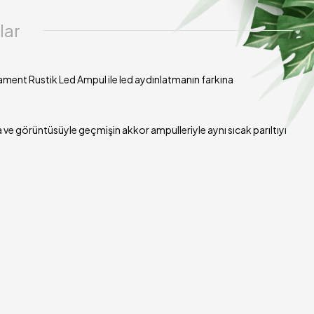
lar
ul Işık Özellikleri:
Lm
ament Rustik Led Ampul ile led aydınlatmanın farkına
: 3000k
 görüntüsüyle geçmişin akkor ampulleriyle aynı sıcak parıltıyı
l Enerji Tüketimi:
: A+