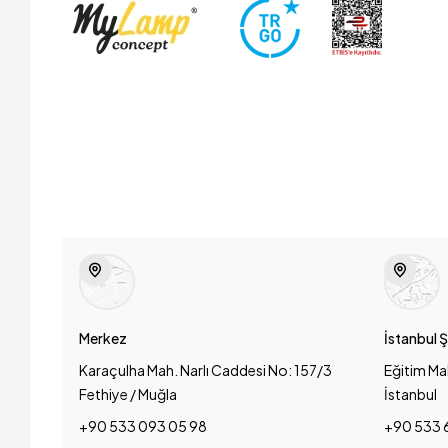
Merkez
İstanbul 
Karaçulha Mah. Narlı Caddesi No: 157/3
Eğitim Ma
Fethiye / Muğla
İstanbul
+90 533 093 05 98
+90 533 