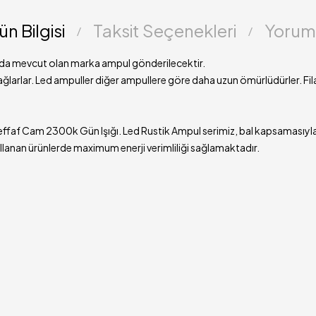
ün Bilgisi
Taksit Seçenekleri
Yorum
Rustik Led Amp
Işık Gücü: 660
mızda mevcut olan marka ampul gönderilecektir.
ğlarlar. Led ampuller diğer ampullere göre daha uzun ömürlüdürler. Fil
Renk: Gün Işığı
Renk Sıcaklığı
f Cam 2300k Gün Işığı. Led Rustik Ampul serimiz, bal kapsamasıyla ve
Rustik Led Ampu
 kullanan ürünlerde maximum enerji verimliliği sağlamaktadır.
Vatt: 6W
Enerji Verimliliği