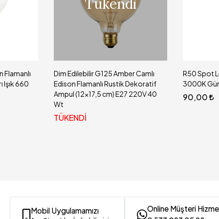
Tükendi
n Flamanlı
Dim Edilebilir G125 Amber Camlı
R50 Spot L
 Işık 660
Edison Flamanlı Rustik Dekoratif
3000K Gün 
Ampul (12x17,5 cm) E27 220V 40
90,00
Wt
TÜKENDİ
Online Müşteri Hizme
Mobil Uygulamamızı