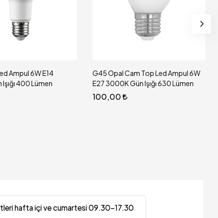
ed Ampul 6W E14
G45 Opal Cam Top Led Ampul 6W
Işığı 400 Lümen
E27 3000K Gün Işığı 630 Lümen
100,00
tleri hafta içi ve cumartesi 09.30-17.30