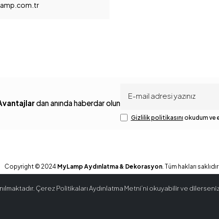
amp.com.tr
Avantajlar
dan anında haberdar olun
Gizlilik politikasını
okudum ve e
Copyright © 2024
MyLamp Aydınlatma & Dekorasyon
. Tüm hakları saklıdır
ılmaktadır. Çerez Politikaları Aydınlatma Metni’ni okuyabilir ve dilerseniz 
®
Hipotenüs
Yeni Nesil E-Ticaret Sistemleri ile Hazırlanmıştır.