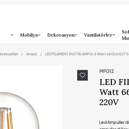
Sof
Mobilya
Dekorasyon
Vantilatörler
Mu
ksesuarları
Ampul
LED FILAMENT RUSTIK AMPUL 6 Watt 660Lm E27 
MP012
LED F
Watt 6
220V
Led Ampuller di
ampuller diğer 