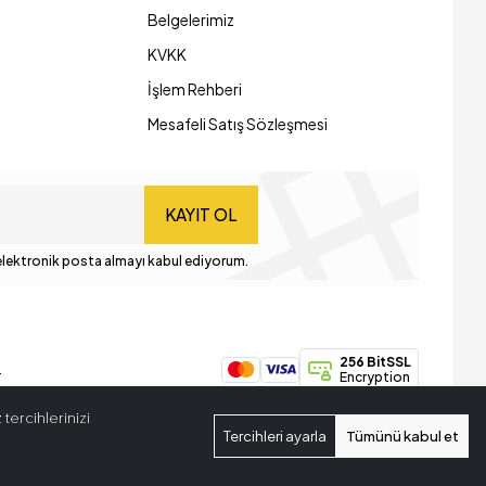
Belgelerimiz
KVKK
İşlem Rehberi
Mesafeli Satış Sözleşmesi
KAYIT OL
lektronik posta almayı kabul ediyorum.
256 BitSSL
.
Encryption
tercihlerinizi
Tercihleri ayarla
Tümünü kabul et