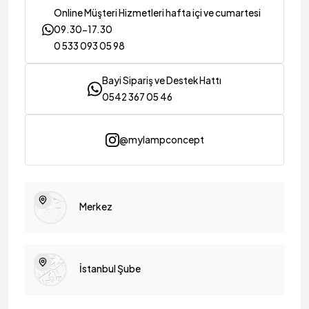
Online Müşteri Hizmetleri hafta içi ve cumartesi
09.30-17.30
0 533 093 05 98
Bayi Sipariş ve Destek Hattı
0542 367 05 46
@mylampconcept
Merkez
İstanbul Şube