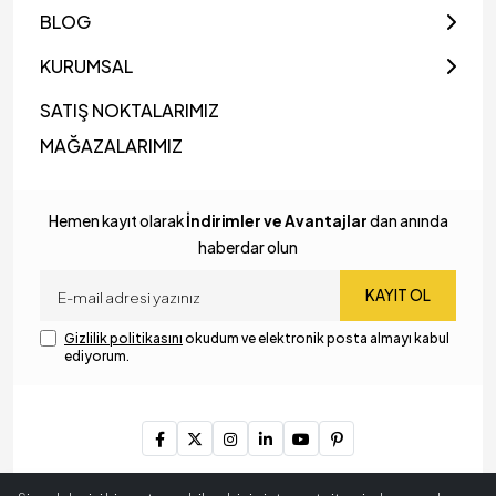
BLOG
KURUMSAL
SATIŞ NOKTALARIMIZ
MAĞAZALARIMIZ
Hemen kayıt olarak
İndirimler ve Avantajlar
dan anında
haberdar olun
KAYIT OL
Gizlilik politikasını
okudum ve elektronik posta almayı kabul
ediyorum.
Copyright © 2024
MyLamp Aydınlatma & Dekorasyon
. Tüm