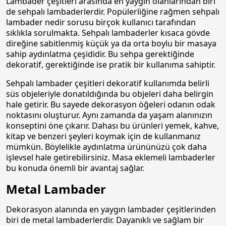
Lambader çeşitleri arasında en yaygın olanlarından biri
de sehpalı lambaderlerdir. Popülerliğine rağmen sehpalı
lambader nedir sorusu birçok kullanıcı tarafından
sıklıkla sorulmakta. Sehpalı lambaderler kısaca gövde
direğine sabitlenmiş küçük ya da orta boylu bir masaya
sahip aydınlatma çeşididir. Bu sehpa gerektiğinde
dekoratif, gerektiğinde ise pratik bir kullanıma sahiptir.
Sehpalı lambader çeşitleri dekoratif kullanımda belirli
süs objeleriyle donatıldığında bu objeleri daha belirgin
hale getirir. Bu sayede dekorasyon öğeleri odanın odak
noktasını oluşturur. Aynı zamanda da yaşam alanınızın
konseptini öne çıkarır. Dahası bu ürünleri yemek, kahve,
kitap ve benzeri şeyleri koymak için de kullanmanız
mümkün. Böylelikle aydınlatma ürününüzü çok daha
işlevsel hale getirebilirsiniz. Masa eklemeli lambaderler
bu konuda önemli bir avantaj sağlar.
Metal Lambader
Dekorasyon alanında en yaygın lambader çeşitlerinden
biri de metal lambaderlerdir. Dayanıklı ve sağlam bir