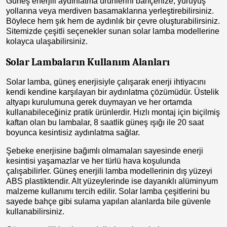
Güneş enerjili aydınlatma ürünlerini bahçenize, yürüyüş
yollarına veya merdiven basamaklarına yerleştirebilirsiniz.
Böylece hem şık hem de aydınlık bir çevre oluşturabilirsiniz.
Sitemizde çeşitli seçenekler sunan solar lamba modellerine
kolayca ulaşabilirsiniz.
Solar Lambaların Kullanım Alanları
Solar lamba, güneş enerjisiyle çalışarak enerji ihtiyacını
kendi kendine karşılayan bir aydınlatma çözümüdür. Üstelik
altyapı kurulumuna gerek duymayan ve her ortamda
kullanabileceğiniz pratik ürünlerdir. Hızlı montaj için biçilmiş
kaftan olan bu lambalar, 8 saatlik güneş ışığı ile 20 saat
boyunca kesintisiz aydınlatma sağlar.
Şebeke enerjisine bağımlı olmamaları sayesinde enerji
kesintisi yaşamazlar ve her türlü hava koşulunda
çalışabilirler. Güneş enerjili lamba modellerinin dış yüzeyi
ABS plastiktendir. Alt yüzeylerinde ise dayanıklı alüminyum
malzeme kullanımı tercih edilir. Solar lamba çeşitlerini bu
sayede bahçe gibi sulama yapılan alanlarda bile güvenle
kullanabilirsiniz.