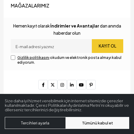
MAĞAZALARIMIZ
Hemen kayıt olarak
İndirimler ve Avantajlar
dan anında
haberdar olun
KAYIT OL
Gizlilik politikasını
okudum ve elektronik posta almayı kabul
ediyorum.
Copyright © 2024
MyLamp Aydınlatma & Dekorasyon
. Tüm
Size daha iyi hizmet verebilmek için internet sitemizde çerezler
hakları saklıdır.
kullanılmaktadır. Çerez Politikaları Aydınlatma Metni’ni okuyabilir ve
dilerseniz tercihlerinizi değiştirebilirsiniz.
256 BitSSL
Encryption
Tercihleri ayarla
Tümünü kabul et