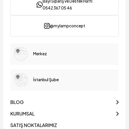
Bayi Sipariş ve Destek Hattı
0542 367 05 46
@mylampconcept
Merkez
İstanbul Şube
BLOG
KURUMSAL
SATIŞ NOKTALARIMIZ