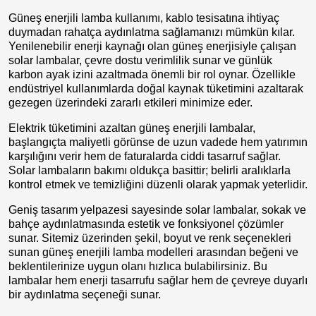
Güneş enerjili lamba kullanımı, kablo tesisatına ihtiyaç
duymadan rahatça aydınlatma sağlamanızı mümkün kılar.
Yenilenebilir enerji kaynağı olan güneş enerjisiyle çalışan
solar lambalar, çevre dostu verimlilik sunar ve günlük
karbon ayak izini azaltmada önemli bir rol oynar. Özellikle
endüstriyel kullanımlarda doğal kaynak tüketimini azaltarak
gezegen üzerindeki zararlı etkileri minimize eder.
Elektrik tüketimini azaltan güneş enerjili lambalar,
başlangıçta maliyetli görünse de uzun vadede hem yatırımın
karşılığını verir hem de faturalarda ciddi tasarruf sağlar.
Solar lambaların bakımı oldukça basittir; belirli aralıklarla
kontrol etmek ve temizliğini düzenli olarak yapmak yeterlidir.
Geniş tasarım yelpazesi sayesinde solar lambalar, sokak ve
bahçe aydınlatmasında estetik ve fonksiyonel çözümler
sunar. Sitemiz üzerinden şekil, boyut ve renk seçenekleri
sunan güneş enerjili lamba modelleri arasından beğeni ve
beklentilerinize uygun olanı hızlıca bulabilirsiniz. Bu
lambalar hem enerji tasarrufu sağlar hem de çevreye duyarlı
bir aydınlatma seçeneği sunar.