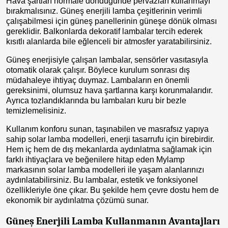
Hava şartları normale döndüğünde pervazları kullanmayı
bırakmalısınız. Güneş enerjili lamba çeşitlerinin verimli
çalışabilmesi için güneş panellerinin güneşe dönük olması
gereklidir. Balkonlarda dekoratif lambalar tercih ederek
kısıtlı alanlarda bile eğlenceli bir atmosfer yaratabilirsiniz.
Güneş enerjisiyle çalışan lambalar, sensörler vasıtasıyla
otomatik olarak çalışır. Böylece kurulum sonrası dış
müdahaleye ihtiyaç duymaz. Lambaların en önemli
gereksinimi, olumsuz hava şartlarına karşı korunmalarıdır.
Ayrıca tozlandıklarında bu lambaları kuru bir bezle
temizlemelisiniz.
Kullanım konforu sunan, taşınabilen ve masrafsız yapıya
sahip solar lamba modelleri, enerji tasarrufu için birebirdir.
Hem iç hem de dış mekanlarda aydınlatma sağlamak için
farklı ihtiyaçlara ve beğenilere hitap eden Mylamp
markasının solar lamba modelleri ile yaşam alanlarınızı
aydınlatabilirsiniz. Bu lambalar, estetik ve fonksiyonel
özellikleriyle öne çıkar. Bu şekilde hem çevre dostu hem de
ekonomik bir aydınlatma çözümü sunar.
Güneş Enerjili Lamba Kullanmanın Avantajları