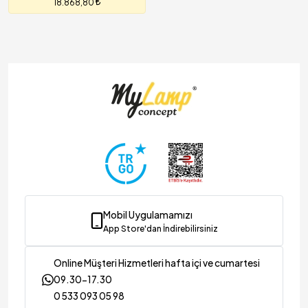
18.868,80
Mobil Uygulamamızı
App Store'dan İndirebilirsiniz
Online Müşteri Hizmetleri hafta içi ve cumartesi
09.30-17.30
0 533 093 05 98