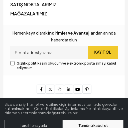
SATIŞ NOKTALARIMIZ
MAĞAZALARIMIZ
Hemen kayıt olarak
İndirimler ve Avantajlar
dan anında
haberdar olun
KAYIT OL
Gizlilik politikasını
okudum ve elektronik posta almayı kabul
ediyorum.
Copyright © 2024
MyLamp Aydınlatma & Dekorasyon
. Tüm
Size daha iyi hizmet verebilmek için internet sitemizde çerezler
hakları saklıdır.
kullanılmaktadır. Çerez Politikaları Aydınlatma Metni’ni okuyabilir ve
dilerseniz tercihlerinizi değiştirebilirsiniz.
256 BitSSL
Encryption
Tercihleri ayarla
Tümünü kabul et