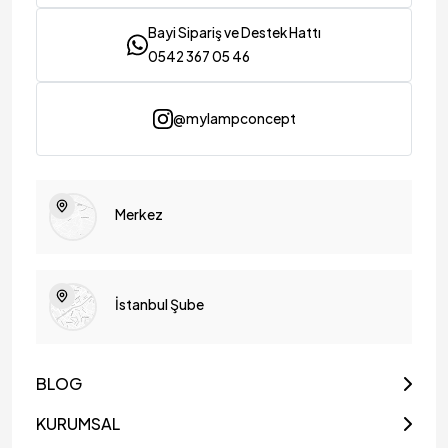
Bayi Sipariş ve Destek Hattı
0542 367 05 46
@mylampconcept
Merkez
İstanbul Şube
BLOG
KURUMSAL