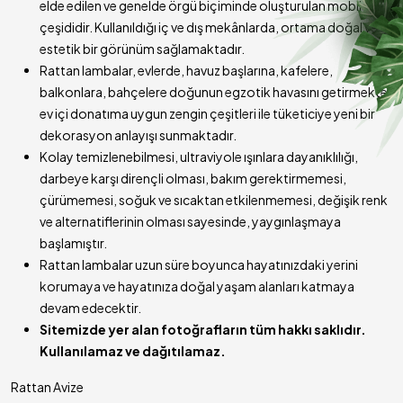
elde edilen ve genelde örgü biçiminde oluşturulan mobilya
çeşididir. Kullanıldığı iç ve dış mekânlarda, ortama doğal ve
estetik bir görünüm sağlamaktadır.
Rattan lambalar, evlerde, havuz başlarına, kafelere,
balkonlara, bahçelere doğunun egzotik havasını getirmekte,
ev içi donatıma uygun zengin çeşitleri ile tüketiciye yeni bir
dekorasyon anlayışı sunmaktadır.
Kolay temizlenebilmesi, ultraviyole ışınlara dayanıklılığı,
darbeye karşı dirençli olması, bakım gerektirmemesi,
çürümemesi, soğuk ve sıcaktan etkilenmemesi, değişik renk
ve alternatiflerinin olması sayesinde, yaygınlaşmaya
başlamıştır.
Rattan lambalar uzun süre boyunca hayatınızdaki yerini
korumaya ve hayatınıza doğal yaşam alanları katmaya
devam edecektir.
Sitemizde yer alan fotoğrafların tüm hakkı saklıdır.
Kullanılamaz ve dağıtılamaz.
Rattan Avize