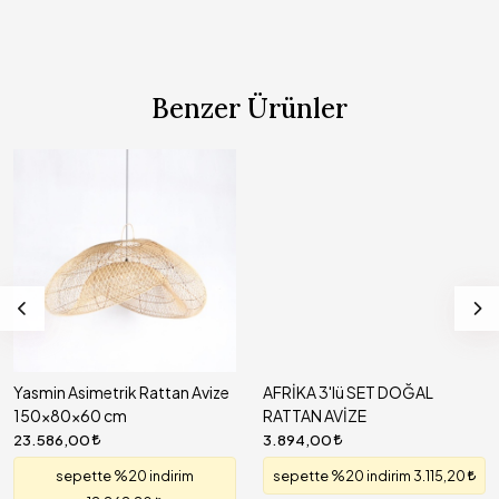
Benzer Ürünler
Yasmin Asimetrik Rattan Avize
AFRİKA 3'lü SET DOĞAL
150x80x60 cm
RATTAN AVİZE
23.586,00
3.894,00
sepette %20 indirim
sepette %20 indirim 3.115,20