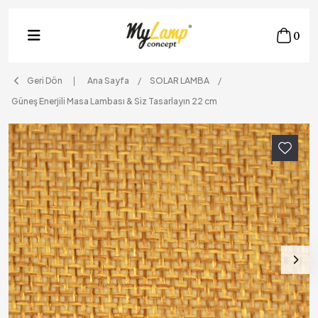
0
Geri Dön
Ana Sayfa
SOLAR LAMBA
Güneş Enerjili Masa Lambası & Siz Tasarlayın 22 cm