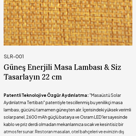
SLR-001
Güneş Enerjili Masa Lambası & Siz
Tasarlayın 22 cm
Patentli Teknoloji ve Özgür Aydınlatma:
"Masaüstü Solar
Aydınlatma Tertibatı" patentiyle tescillenmiş bu yenilikçi masa
lambası, gücünü tamamen güneşten alır. İçerisindeki yüksek verimli
solar panel, 2600 mAh güçlü batarya ve Osram LED'ler sayesinde
kablo ve priz derdi olmadan mekanlarınıza sıcak ve kesintisiz bir
atmosfer sunar. Restoran masaları, otel bahçeleri ve evinizin dış