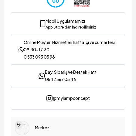
Mobil Uygulamamızı
App Store'dan İndirebilirsiniz
Online Müşteri Hizmetleri hafta içi ve cumartesi
09.30-17.30
0 533 093 05 98
Bayi Sipariş ve Destek Hattı
0542 367 05 46
@mylampconcept
Merkez