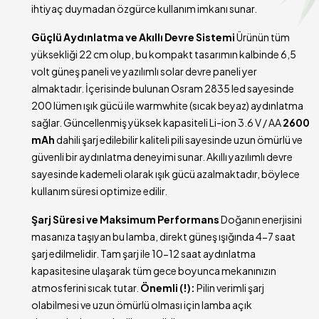
ihtiyaç duymadan özgürce kullanım imkanı sunar.
Güçlü Aydınlatma ve Akıllı Devre Sistemi
Ürünün tüm
yüksekliği 22 cm olup, bu kompakt tasarımın kalbinde 6,5
volt güneş paneli ve yazılımlı solar devre paneli yer
almaktadır. İçerisinde bulunan Osram 2835 led sayesinde
200 lümen ışık gücü ile warmwhite (sıcak beyaz) aydınlatma
sağlar. Güncellenmiş yüksek kapasiteli Li-ion 3.6 V / AA
2600
mAh
dahili şarj edilebilir kaliteli pili sayesinde uzun ömürlü ve
güvenli bir aydınlatma deneyimi sunar. Akıllı yazılımlı devre
sayesinde kademeli olarak ışık gücü azalmaktadır, böylece
kullanım süresi optimize edilir.
Şarj Süresi ve Maksimum Performans
Doğanın enerjisini
masanıza taşıyan bu lamba, direkt güneş ışığında 4-7 saat
şarj edilmelidir. Tam şarj ile 10-12 saat aydınlatma
kapasitesine ulaşarak tüm gece boyunca mekanınızın
atmosferini sıcak tutar.
Önemli (!):
Pilin verimli şarj
olabilmesi ve uzun ömürlü olması için lamba açık