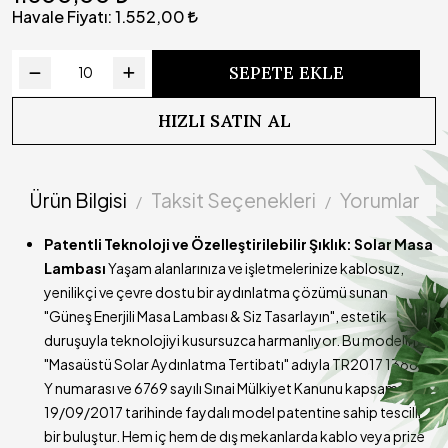
Süresi
Havale Fiyatı:
1.552,00
Çalışma
Yazılımlı devre sayesinde kademeli olarak ışık gücü
Prensibi
azalmaktadır
SEPETE EKLE
Kullanım
Lamba açık durumdayken şarj edilmemelidir.
Uyarısı (!)
HIZLI SATIN AL
Teslimat
Ürünümüzün kargoya teslim süresi 3-5 iş günüdür
Süresi
Ürün Bilgisi
Taksit Seçenekleri
Yorumlar
Patentli Teknoloji ve Özelleştirilebilir Şıklık: Solar Masa
Lambası
Yaşam alanlarınıza ve işletmelerinize kablosuz,
yenilikçi ve çevre dostu bir aydınlatma çözümü sunan
"Güneş Enerjili Masa Lambası & Siz Tasarlayın", estetik
duruşuyla teknolojiyi kusursuzca harmanlıyor. Bu modelimiz,
"Masaüstü Solar Aydınlatma Tertibatı" adıyla TR2017 13886
Y numarası ve 6769 sayılı Sınai Mülkiyet Kanunu kapsamında
19/09/2017 tarihinde faydalı model patentine sahip tescilli
bir buluştur. Hem iç hem de dış mekanlarda kablo veya prize