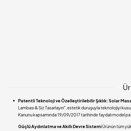
Ür
Patentli Teknoloji ve Özelleştirilebilir Şıklık: Solar Ma
Lambası & Siz Tasarlayın", estetik duruşuyla teknolojiyi ku
Kanunu kapsamında 19/09/2017 tarihinde faydalı model paten
Güçlü Aydınlatma ve Akıllı Devre Sistemi
Ürünün tüm yüks