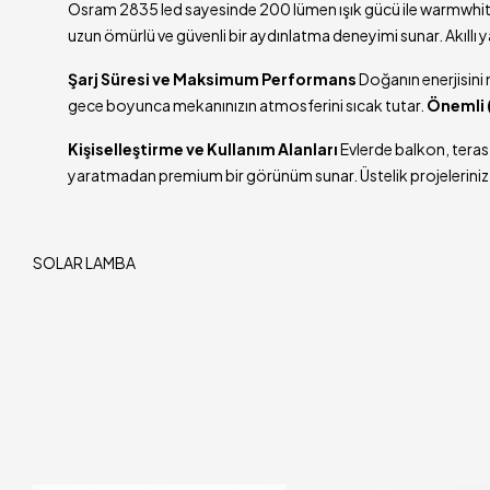
Osram 2835 led sayesinde 200 lümen ışık gücü ile warmwhite 
uzun ömürlü ve güvenli bir aydınlatma deneyimi sunar. Akıllı y
Şarj Süresi ve Maksimum Performans
Doğanın enerjisini 
gece boyunca mekanınızın atmosferini sıcak tutar.
Önemli (
Kişiselleştirme ve Kullanım Alanları
Evlerde balkon, teras
yaratmadan premium bir görünüm sunar. Üstelik projeleriniz i
SOLAR LAMBA