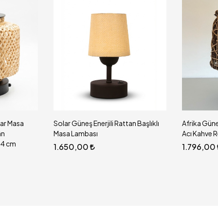
ş Enerjili Rattan Başlıklı
Afrika Güneş Enerjili Masa Lambası
bası
Acı Kahve Renk 27x17cm
0
1.796,00