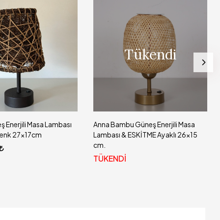
Tükendi
Tükendi
Anna Bambu Güneş Enerjili Masa
TERRALUX GÜNEŞ ENERJİL
Lambası & ESKİTME Ayaklı 26x15
KABLOSUZ KAZIKLI PMMA
cm.
CM
TÜKENDİ
TÜKENDİ