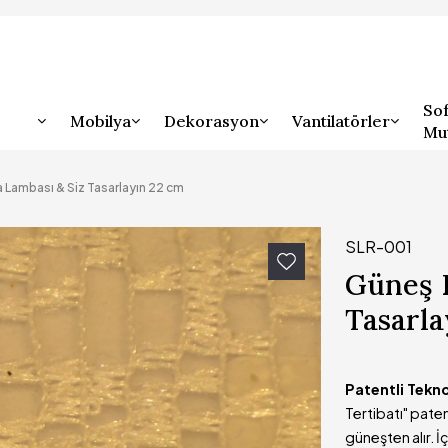
Sof
Mobilya
Dekorasyon
Vantilatörler
Mu
a Lambası & Siz Tasarlayın 22 cm
SLR-001
Güneş E
Tasarla
Patentli Tekn
Tertibatı" pate
güneşten alır. 