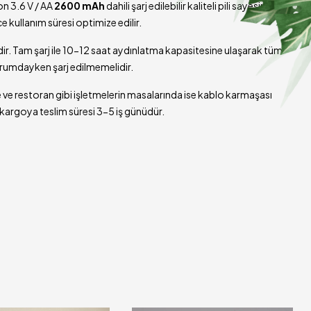
n 3.6 V / AA
2600 mAh
dahili şarj edilebilir kaliteli pili sayesinde
 kullanım süresi optimize edilir.
dir. Tam şarj ile 10-12 saat aydınlatma kapasitesine ulaşarak tüm
durumdayken şarj edilmemelidir.
 ve restoran gibi işletmelerin masalarında ise kablo karmaşası
 kargoya teslim süresi 3-5 iş günüdür.