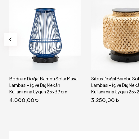
Solar Masa
Sitrus Doğal Bambu Solar Masa
Solar Güne
kân
Lambası – İç ve Dış Mekân
Masa Lam
x39 cm
Kullanımına Uygun 25x24 cm
1.650,0
3.250,00