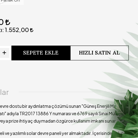
Yazılımlı devre sayesinde kademeli olarak ışık gücü
ibi
azalmaktadır
00
ısı
ı:
1.552,00
Lamba açık durumdayken şarj edilmemelidir.
si
Ürünümüzün kargoya teslim süresi 3-5 iş günüdür
SEPETE EKLE
HIZLI SATIN AL
lar
e çevre dostu bir aydınlatma çözümü sunan "Güneş Enerjili Masa
tı" adıyla TR2017 13886 Y numarası ve 6769 sayılı Sınai Mülkiyet
veya prize ihtiyaç duymadan özgürce kullanım imkanı sunar.
ve yazılımlı solar devre paneli yer almaktadır. İçerisinde bulunan