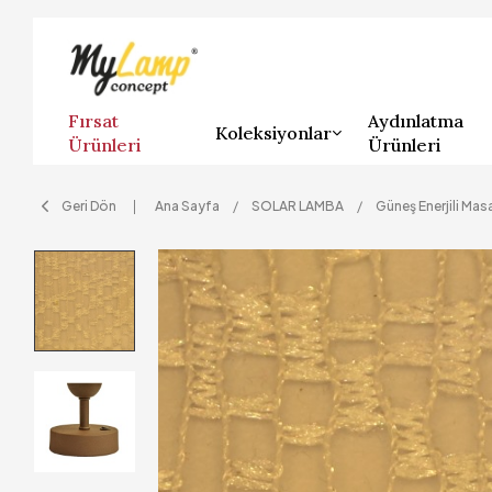
Fırsat
Aydınlatma
Koleksiyonlar
Ürünleri
Ürünleri
Geri Dön
Ana Sayfa
SOLAR LAMBA
Güneş Enerjili Mas