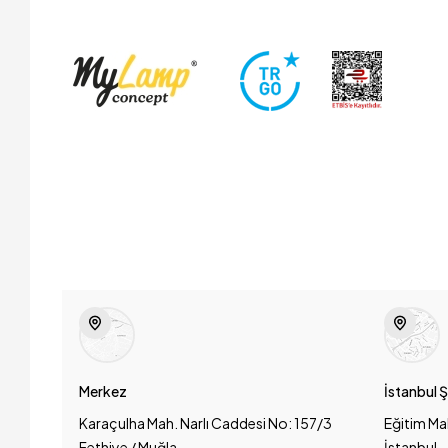
Merkez
İstanbul 
Karaçulha Mah. Narlı Caddesi No: 157/3
Eğitim Ma
Fethiye / Muğla
İstanbul