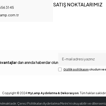
SATIŞ NOKTALARIMIZ
656 31 45
amp.com.tr
Avantajlar
dan anında haberdar olun
Gizlilik politikasını
okudum ve e
Copyright © 2024
MyLamp Aydınlatma & Dekorasyon
. Tüm hakları saklıdır
ılmaktadır. Çerez Politikaları Aydınlatma Metni’ni okuyabilir ve dilerseniz 