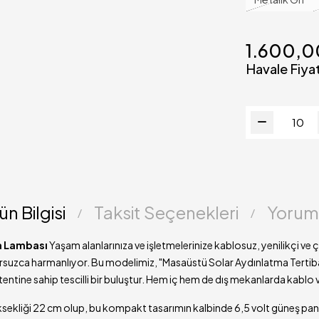
Süresi
Çalışma Prens
1.600,
Kullanım Uyar
Havale Fiyat
(!)
Teslimat Süre
ün Bilgisi
Taksit Seçenekleri
Yorum
sa Lambası
Yaşam alanlarınıza ve işletmelerinize kablosuz, yenilikçi v
sursuzca harmanlıyor. Bu modelimiz, "Masaüstü Solar Aydınlatma Tertiba
tine sahip tescilli bir buluştur. Hem iç hem de dış mekanlarda kablo 
ekliği 22 cm olup, bu kompakt tasarımın kalbinde 6,5 volt güneş paneli 