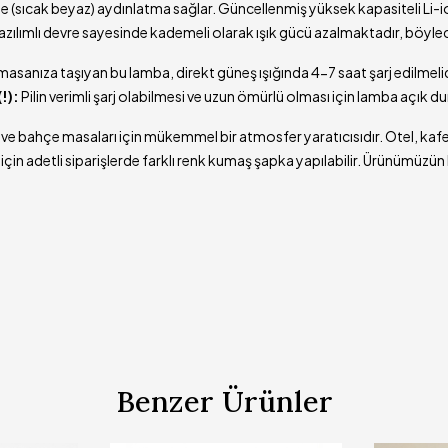
(sıcak beyaz) aydınlatma sağlar. Güncellenmiş yüksek kapasiteli Li-io
azılımlı devre sayesinde kademeli olarak ışık gücü azalmaktadır, böylece
masanıza taşıyan bu lamba, direkt güneş ışığında 4-7 saat şarj edilmeli
!):
Pilin verimli şarj olabilmesi ve uzun ömürlü olması için lamba açık 
 ve bahçe masaları için mükemmel bir atmosfer yaratıcısıdır. Otel, kafe
çin adetli siparişlerde farklı renk kumaş şapka yapılabilir. Ürünümüzün
Benzer Ürünler