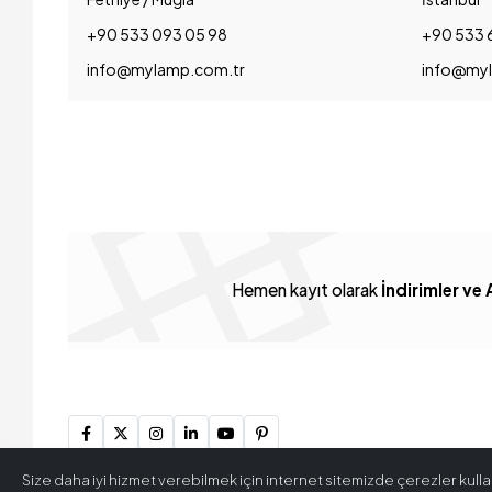
+90 533 093 05 98
+90 533 
info@mylamp.com.tr
info@myl
Hemen kayıt olarak
İndirimler ve 
Size daha iyi hizmet verebilmek için internet sitemizde çerezler kullan