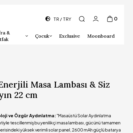
0
TR
TRY
ra &
Çocuk
Exclusive
Moonboard
tfak
nerjili Masa Lambası & Siz
yın 22 cm
oloji ve Özgür Aydınlatma:
"Masaüstü Solar Aydınlatma
ntiyle tescillenmiş bu yenilikçi masa lambası, gücünü tamamen
İçerisindeki yüksek verimli solar panel, 2600 mAh güçlü batarya