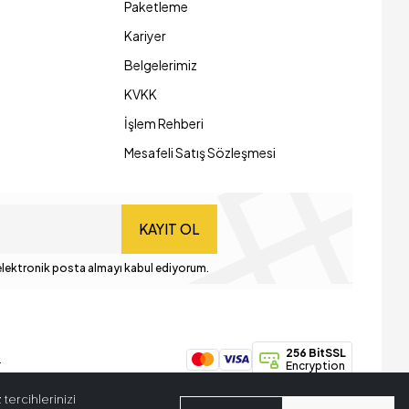
Paketleme
Kariyer
Belgelerimiz
KVKK
İşlem Rehberi
Mesafeli Satış Sözleşmesi
KAYIT OL
lektronik posta almayı kabul ediyorum.
256 BitSSL
.
Encryption
tercihlerinizi