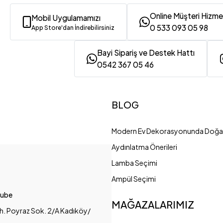
Online Müşteri Hizme
Mobil Uygulamamızı
0 533 093 05 98
App Store'dan İndirebilirsiniz
Bayi Sipariş ve Destek Hattı
0542 367 05 46
BLOG
Modern Ev Dekorasyonunda Doğal
Aydınlatma Önerileri
Lamba Seçimi
Ampül Seçimi
Şube
MAĞAZALARIMIZ
h. Poyraz Sok. 2/A Kadıköy/