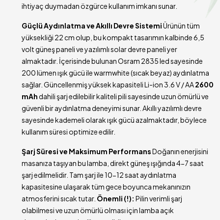
ihtiyaç duymadan özgürce kullanım imkanı sunar.
Güçlü Aydınlatma ve Akıllı Devre Sistemi
Ürünün tüm
yüksekliği 22 cm olup, bu kompakt tasarımın kalbinde 6,5
volt güneş paneli ve yazılımlı solar devre paneli yer
almaktadır. İçerisinde bulunan Osram 2835 led sayesinde
200 lümen ışık gücü ile warmwhite (sıcak beyaz) aydınlatma
sağlar. Güncellenmiş yüksek kapasiteli Li-ion 3.6 V / AA
2600
mAh
dahili şarj edilebilir kaliteli pili sayesinde uzun ömürlü ve
güvenli bir aydınlatma deneyimi sunar. Akıllı yazılımlı devre
sayesinde kademeli olarak ışık gücü azalmaktadır, böylece
kullanım süresi optimize edilir.
Şarj Süresi ve Maksimum Performans
Doğanın enerjisini
masanıza taşıyan bu lamba, direkt güneş ışığında 4-7 saat
şarj edilmelidir. Tam şarj ile 10-12 saat aydınlatma
kapasitesine ulaşarak tüm gece boyunca mekanınızın
atmosferini sıcak tutar.
Önemli (!):
Pilin verimli şarj
olabilmesi ve uzun ömürlü olması için lamba açık