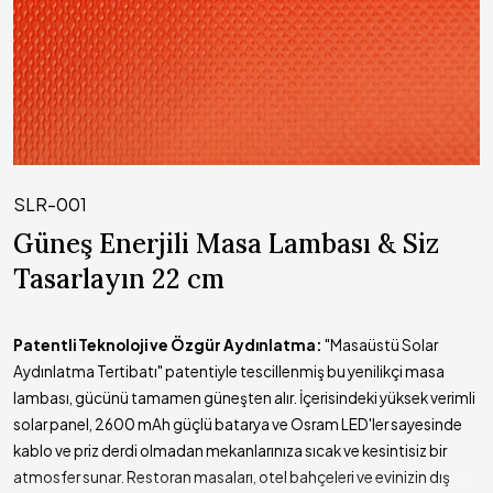
SLR-001
Güneş Enerjili Masa Lambası & Siz
Tasarlayın 22 cm
Patentli Teknoloji ve Özgür Aydınlatma:
"Masaüstü Solar
Aydınlatma Tertibatı" patentiyle tescillenmiş bu yenilikçi masa
lambası, gücünü tamamen güneşten alır. İçerisindeki yüksek verimli
solar panel, 2600 mAh güçlü batarya ve Osram LED'ler sayesinde
kablo ve priz derdi olmadan mekanlarınıza sıcak ve kesintisiz bir
atmosfer sunar. Restoran masaları, otel bahçeleri ve evinizin dış