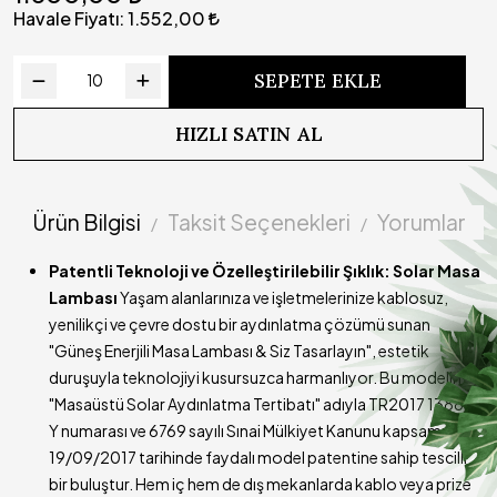
Süresi
Havale Fiyatı:
1.552,00
Çalışma
Yazılımlı devre sayesinde kademeli olarak ışık gücü
Prensibi
azalmaktadır
SEPETE EKLE
Kullanım
Lamba açık durumdayken şarj edilmemelidir.
Uyarısı (!)
HIZLI SATIN AL
Teslimat
Ürünümüzün kargoya teslim süresi 3-5 iş günüdür
Süresi
Ürün Bilgisi
Taksit Seçenekleri
Yorumlar
Patentli Teknoloji ve Özelleştirilebilir Şıklık: Solar Masa
Lambası
Yaşam alanlarınıza ve işletmelerinize kablosuz,
yenilikçi ve çevre dostu bir aydınlatma çözümü sunan
"Güneş Enerjili Masa Lambası & Siz Tasarlayın", estetik
duruşuyla teknolojiyi kusursuzca harmanlıyor. Bu modelimiz,
"Masaüstü Solar Aydınlatma Tertibatı" adıyla TR2017 13886
Y numarası ve 6769 sayılı Sınai Mülkiyet Kanunu kapsamında
19/09/2017 tarihinde faydalı model patentine sahip tescilli
bir buluştur. Hem iç hem de dış mekanlarda kablo veya prize