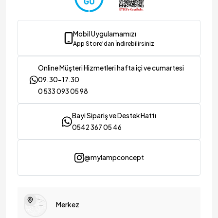
Mobil Uygulamamızı
App Store'dan İndirebilirsiniz
Online Müşteri Hizmetleri hafta içi ve cumartesi
09.30-17.30
0 533 093 05 98
Bayi Sipariş ve Destek Hattı
0542 367 05 46
@mylampconcept
Merkez