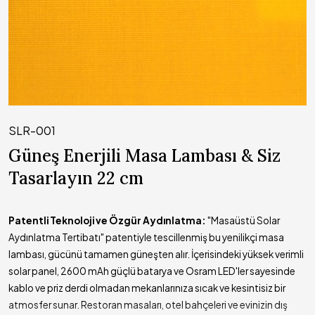
SLR-001
Güneş Enerjili Masa Lambası & Siz
Tasarlayın 22 cm
Patentli Teknoloji ve Özgür Aydınlatma:
"Masaüstü Solar
Aydınlatma Tertibatı" patentiyle tescillenmiş bu yenilikçi masa
lambası, gücünü tamamen güneşten alır. İçerisindeki yüksek verimli
solar panel, 2600 mAh güçlü batarya ve Osram LED'ler sayesinde
kablo ve priz derdi olmadan mekanlarınıza sıcak ve kesintisiz bir
atmosfer sunar. Restoran masaları, otel bahçeleri ve evinizin dış