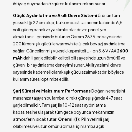
ihtiyaç duymadan özgürce kullanım imkanı sunar.
Güçlü Aydınlatma ve Akıllı Devre Sistemi
Ürünün tüm
yüksekliği 22 cm olup, bu kompakt tasarımın kalbinde 6,5
volt güneş paneli ve yazılımlı solar devre paneli yer
almaktadır. İçerisinde bulunan Osram 2835 led sayesinde
200 lümen ışık gücü ile warmwhite (sıcak beyaz) aydınlatma
sağlar. Güncellenmiş yüksek kapasiteli Li-ion 3.6 V / AA
2600
mAh
dahili şarj edilebilir kaliteli pili sayesinde uzun ömürlü ve
güvenli bir aydınlatma deneyimi sunar. Akıllı yazılımlı devre
sayesinde kademeli olarak ışık gücü azalmaktadır, böylece
kullanım süresi optimize edilir.
Şarj Süresi ve Maksimum Performans
Doğanın enerjisini
masanıza taşıyan bu lamba, direkt güneş ışığında 4-7 saat
şarj edilmelidir. Tam şarj ile 10-12 saat aydınlatma
kapasitesine ulaşarak tüm gece boyunca mekanınızın
atmosferini sıcak tutar.
Önemli (!):
Pilin verimli şarj
olabilmesi ve uzun ömürlü olması için lamba açık