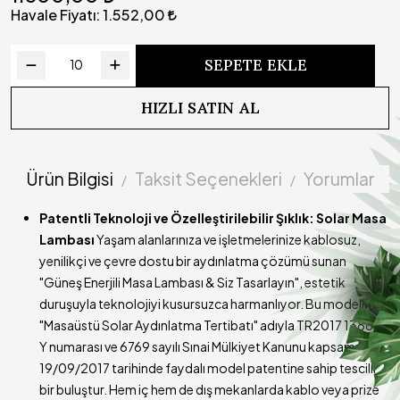
Süresi
Havale Fiyatı:
1.552,00
Çalışma
Yazılımlı devre sayesinde kademeli olarak ışık gücü
Prensibi
azalmaktadır
SEPETE EKLE
Kullanım
Lamba açık durumdayken şarj edilmemelidir.
Uyarısı (!)
HIZLI SATIN AL
Teslimat
Ürünümüzün kargoya teslim süresi 3-5 iş günüdür
Süresi
Ürün Bilgisi
Taksit Seçenekleri
Yorumlar
Patentli Teknoloji ve Özelleştirilebilir Şıklık: Solar Masa
Lambası
Yaşam alanlarınıza ve işletmelerinize kablosuz,
yenilikçi ve çevre dostu bir aydınlatma çözümü sunan
"Güneş Enerjili Masa Lambası & Siz Tasarlayın", estetik
duruşuyla teknolojiyi kusursuzca harmanlıyor. Bu modelimiz,
"Masaüstü Solar Aydınlatma Tertibatı" adıyla TR2017 13886
Y numarası ve 6769 sayılı Sınai Mülkiyet Kanunu kapsamında
19/09/2017 tarihinde faydalı model patentine sahip tescilli
bir buluştur. Hem iç hem de dış mekanlarda kablo veya prize