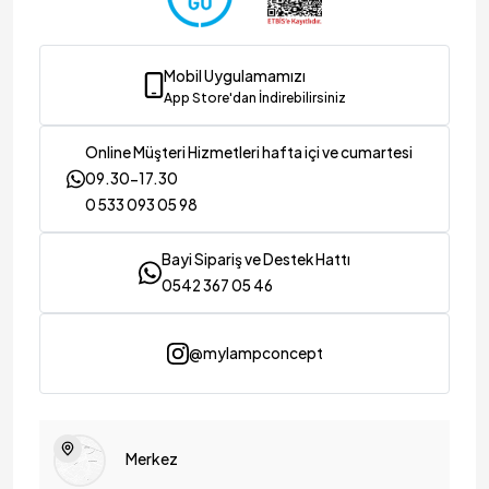
Mobil Uygulamamızı
App Store'dan İndirebilirsiniz
Online Müşteri Hizmetleri hafta içi ve cumartesi
09.30-17.30
0 533 093 05 98
Bayi Sipariş ve Destek Hattı
0542 367 05 46
@mylampconcept
Merkez