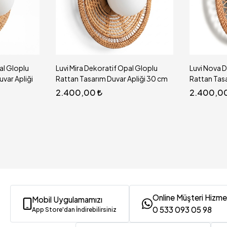
l Gloplu
Luvi Nova Dekoratif Opal Gloplu
Luvi Luna D
pliği 30 cm
Rattan Tasarım Duvar Apliği 30 cm
Rattan Tasa
2.400,00
2.550,0
Online Müşteri Hizme
Mobil Uygulamamızı
0 533 093 05 98
App Store'dan İndirebilirsiniz