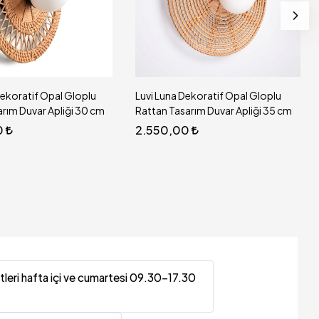
ekoratif Opal Gloplu
Yaprak Doğal Bambu Aplik Tasarım
rım Duvar Apliği 35 cm
50x60 cm
0
6.850,00
Sepette %10 indirim 6.165,00
tleri hafta içi ve cumartesi 09.30-17.30