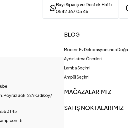
Bayi Sipariş ve Destek Hattı
0542 367 05 46
BLOG
Modern Ev Dekorasyonunda Doğal
Aydınlatma Önerileri
Lamba Seçimi
Ampül Seçimi
Şube
MAĞAZALARIMIZ
h. Poyraz Sok. 2/A Kadıköy/
SATIŞ NOKTALARIMIZ
656 31 45
amp.com.tr