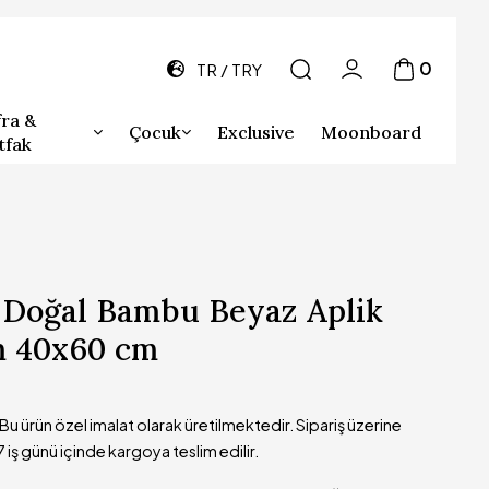
0
TR
TRY
ra &
Çocuk
Exclusive
Moonboard
tfak
 Doğal Bambu Beyaz Aplik
m 40x60 cm
Bu ürün özel imalat olarak üretilmektedir. Sipariş üzerine
 7 iş günü içinde kargoya teslim edilir.