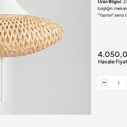
Ürün Bilgisi:
Za
başlığın, mekan
"Yasmin" serisi 
Işığı yumuşatar
İskandinav, boh
Tamamen el işçil
benzersizdir.
4.050,
YASMİN DOĞAL
Havale Fiyat
Ürün Adı
Toplam
Yükseklik
Toplam
Derinlik (En)
Başlık Ölçüler
Malzeme ve
Renk
İskelet