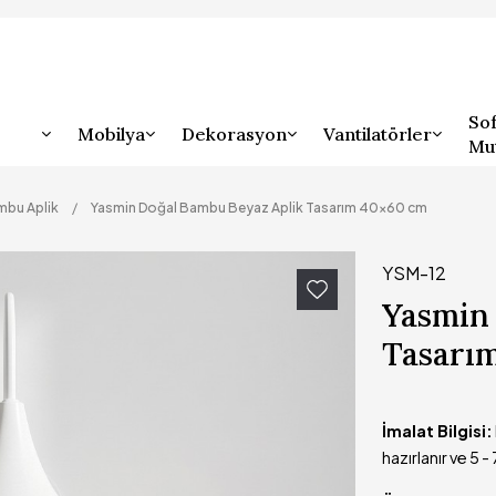
Sof
Mobilya
Dekorasyon
Vantilatörler
Mu
bu Aplik
Yasmin Doğal Bambu Beyaz Aplik Tasarım 40x60 cm
YSM-12
Yasmin
Tasarı
İmalat Bilgisi:
hazırlanır ve 5 -