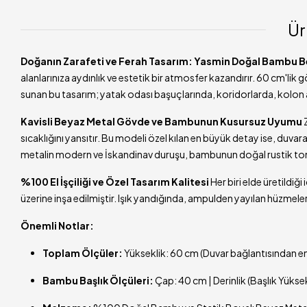
Ür
Doğanın Zarafeti ve Ferah Tasarım: Yasmin Doğal Bambu B
alanlarınıza aydınlık ve estetik bir atmosfer kazandırır. 60 cm'lik
sunan bu tasarım; yatak odası başuçlarında, koridorlarda, kolon 
Kavisli Beyaz Metal Gövde ve Bambunun Kusursuz Uyumu
Z
sıcaklığını yansıtır. Bu modeli özel kılan en büyük detay ise, duva
metalin modern ve İskandinav duruşu, bambunun doğal rustik tonuyl
%100 El İşçiliği ve Özel Tasarım Kalitesi
Her biri elde üretildiğ
üzerine inşa edilmiştir. Işık yandığında, ampulden yayılan hüzmele
Önemli Notlar:
Toplam Ölçüler:
Yükseklik: 60 cm (Duvar bağlantısından en
Bambu Başlık Ölçüleri:
Çap: 40 cm | Derinlik (Başlık Yüksek