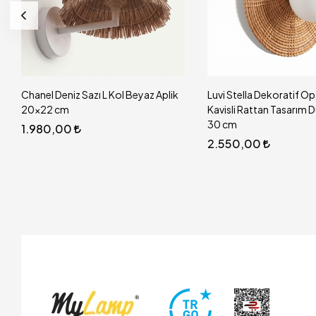
Luvi Stella Dekoratif Opal Gloplu
Luvi Mira Dekoratif Opa
Kavisli Rattan Tasarım Duvar Apliği
Rattan Tasarım Duvar A
30 cm
2.400,00
2.550,00