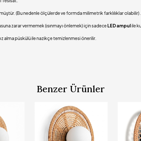
 Tesisat.
müştür. (Bu nedenle ölçülerde ve formda milimetrik farklılıklar olabilir).
suna zarar vermemek (ısınmayı önlemek) için sadece
LED ampul
ile k
z alma püskülü ile nazikçe temizlenmesi önerilir.
Benzer Ürünler