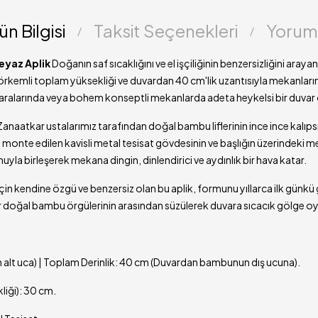
(Gövde)
ün Bilgisi
Taksit Seçenekleri
Yorum
Üretim Şekli
Duy Tipi
eyaz Aplik
Doğanın saf sıcaklığını ve el işçiliğinin benzersizliğini ar
Ampul
 görkemli toplam yüksekliği ve duvardan 40 cm'lik uzantısıyla mekanların
Uyumluluğu
aralarında veya bohem konseptli mekanlarda adeta heykelsi bir duvar o
Kullanım Alanı
anaatkar ustalarımız tarafından doğal bambu liflerinin ince ince kalıpsı
ra monte edilen kavisli metal tesisat gövdesinin ve başlığın üzerindeki 
Teslimat
a birleşerek mekana dingin, dinlendirici ve aydınlık bir hava katar.
Süresi
i için kendine özgü ve benzersiz olan bu aplik, formunu yıllarca ilk günk
r doğal bambu örgülerinin arasından süzülerek duvara sıcacık gölge oyu
 alt uca) | Toplam Derinlik: 40 cm (Duvardan bambunun dış ucuna).
liği): 30 cm.