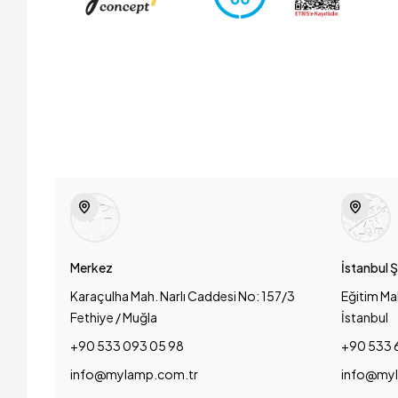
Merkez
İstanbul 
Karaçulha Mah. Narlı Caddesi No: 157/3
Eğitim Ma
Fethiye / Muğla
İstanbul
+90 533 093 05 98
+90 533 
info@mylamp.com.tr
info@myl