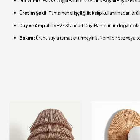
Malzeme:
%100 Doğal Bambu ve Statik Boyalı Beyaz Metal
Üretim Şekli:
Tamamen el işçiliği ile kalıp kullanılmadan örül
Duy ve Ampul:
1x E27 Standart Duy. Bambunun doğal doku
Bakım:
Ürünü suyla temas ettirmeyiniz. Nemli bir bez veya to