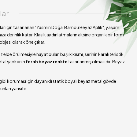
Tamamı El İşçiliği (Doğal ürün olduğu için formda minimal
lar
farklar olabilir)
1 x E27 Standart Duy
ayanlar için tasarlanan "Yasmin Doğal Bambu Beyaz Aplik", yaşam
Dahil Değildir (Isınmayı önlemek için
yalnızca LED ampul
ıza derinlik katar. Klasik aydınlatmaların aksine organik bir form
önerilir)
bjesi olarak öne çıkar.
Yatak Odası Başucu, Salon, Koridor, Merdiven Boşluğu,
z elde örülmesiyle hayat bulan başlık kısmı, serinin karakteristik
Bohem/İskandinav Mekanlar
metal şapkanın
ferah beyaz renkte
tasarlanmış olmasıdır. Beyaz
5 - 7 İş Günü
ü gibi koruması için dayanıklı statik boyalı beyaz metal gövde
nları yansıtır.