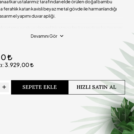
naatkar ustalarımız tarafından elde örülen doğal bambu
a ferahlık katan kavisli beyaz metal gövde ile harmanlandığı
tasarım el yapımı duvar apliği.
ak ortama sıcak ve dengeli bir atmosfer kazandıran bu tasarım;
em ve rustik dekorasyon tarzlarıyla kusursuz bir uyum yakalar.
Devamını Gör
iği ile kalıpsız üretildiği için her bir ürün kendine özgü ve
00
 BAMBU BEYAZ APLİK (40x60 CM) · Teknik Detaylar
ı:
3.929,00
Yasmin Doğal Bambu Beyaz Aplik Tasarım 40x60 cm
60 cm (Duvar bağlantısından en alt uca)
SEPETE EKLE
HIZLI SATIN AL
40 cm (Duvardan bambu başlığın uç noktasına kadar)
i
Çap: 40 cm | Derinlik: 30 cm
DOĞAL BAMBU VE BEYAZ METAL
Beyaz Kavisli Metal Duvar Bağlantısı ve Metal Şapka