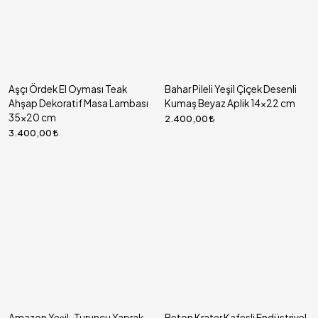
Aşçı Ördek El Oyması Teak
Bahar Pileli Yeşil Çiçek Desenli
Ahşap Dekoratif Masa Lambası
Kumaş Beyaz Aplik 14x22 cm
35x20 cm
2.400,00
3.400,00
Amazon Yeşil-Turuncu Yaprak
Beton Krater Kafesli Endüstriyel