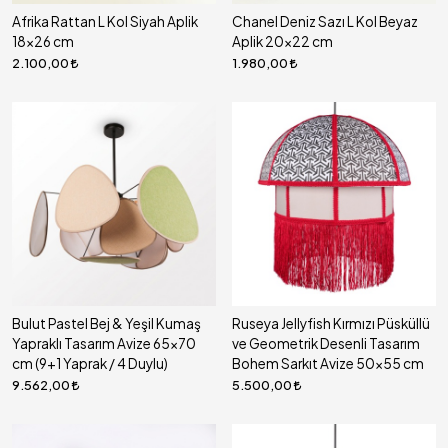
Afrika Rattan L Kol Siyah Aplik
Chanel Deniz Sazı L Kol Beyaz
18x26 cm
Aplik 20x22 cm
2.100,00
1.980,00
Bulut Pastel Bej & Yeşil Kumaş
Ruseya Jellyfish Kırmızı Püsküllü
Yapraklı Tasarım Avize 65x70
ve Geometrik Desenli Tasarım
cm (9+1 Yaprak / 4 Duylu)
Bohem Sarkıt Avize 50x55 cm
9.562,00
5.500,00