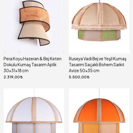
Pera Koyu Hazeran & Bej Keten
Ruseya Vadi Bej ve Yeşil Kumaş
Dokulu Kumaş Tasarım Aplik
Tasarım Saçaklı Bohem Sarkıt
30x31x18 cm
Avize 50x35 cm
2.319,00
5.500,00