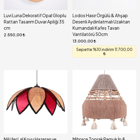
Luvi Luna Dekoratif Opal Gloplu
Lodos Hasır Örgülü & Ahşap
Rattan Tasarım Duvar Apliği 35
Desenli Aydınlatmalı Uzaktan
cm
Kumandalı Kafes Tavan
Vantilatörü 50cm
2.550,00
13.000,00
Sepette %10 indirim 11.700,00
Nilüfer Lal Koyu Hazeran ve
Mihrace Toprak Pamuk İp &