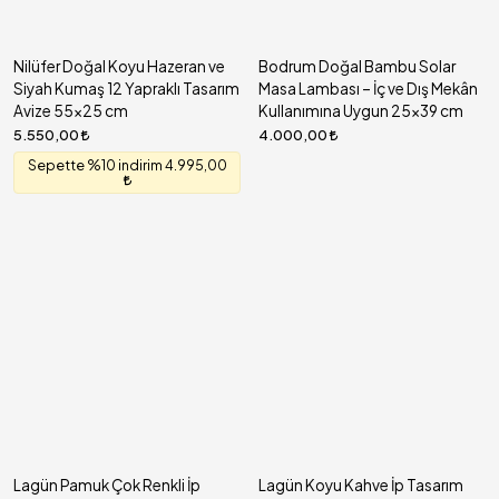
Nilüfer Doğal Koyu Hazeran ve
Bodrum Doğal Bambu Solar
Siyah Kumaş 12 Yapraklı Tasarım
Masa Lambası – İç ve Dış Mekân
Avize 55x25 cm
Kullanımına Uygun 25x39 cm
5.550,00
4.000,00
Sepette %10 indirim 4.995,00
Lagün Pamuk Çok Renkli İp
Lagün Koyu Kahve İp Tasarım