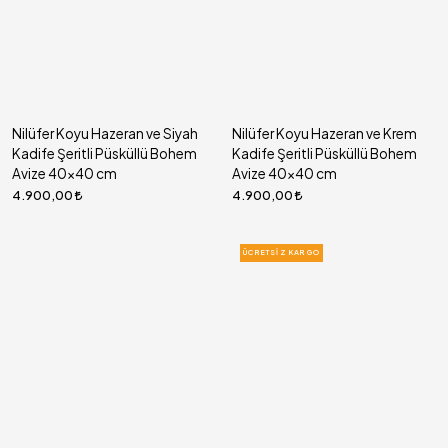
Nilüfer Koyu Hazeran ve Siyah
Nilüfer Koyu Hazeran ve Krem
Kadife Şeritli Püsküllü Bohem
Kadife Şeritli Püsküllü Bohem
Avize 40x40 cm
Avize 40x40 cm
4.900,00
4.900,00
ÜCRETSIZ KARGO