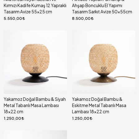
Kırmızı Kadife Kumaş 12 Yapraklı
Ahşap Boncuklu El Yapımı
Tasarım Avize 55x25 cm
Tasarım Sarkıt Avize 50x55cm
5.550,00
8.500,00
Yakamoz Doğal Bambu & Siyah
Yakamoz Doğal Bambu &
Metal Tabanlı Masa Lambası
Eskitme Metal Tabanlı Masa
18x22 cm
Lambası 18x22 cm
1.250,00
1.250,00