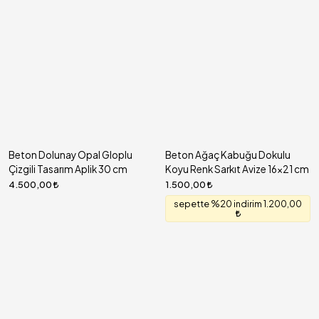
Beton Dolunay Opal Gloplu
Beton Ağaç Kabuğu Dokulu
Çizgili Tasarım Aplik 30 cm
Koyu Renk Sarkıt Avize 16x21 cm
4.500,00
1.500,00
sepette %20 indirim 1.200,00