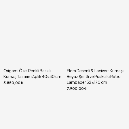
Origami Özel Renkli Baskılı
Flora Desenli & Lacivert Kumaşlı
Kumaş Tasarım Aplik 40x30 cm
Beyaz Şeritli ve Püsküllü Retro
Lambader 52x170 cm
3.850,00
7.900,00