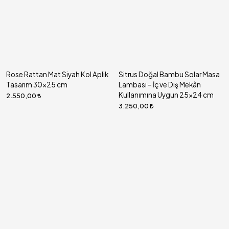
Rose Rattan Mat Siyah Kol Aplik
Sitrus Doğal Bambu Solar Masa
Tasarım 30x25 cm
Lambası – İç ve Dış Mekân
Kullanımına Uygun 25x24 cm
2.550,00
3.250,00