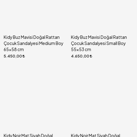
Kidy Buz Mavisi Doğal Rattan
Kidy Buz Mavisi Doğal Rattan
Çocuk Sandalyesi Medium Boy
Çocuk Sandalyesi Small Boy
65x58 cm
55x53 cm
5.450,00
4.650,00
Kidy Noir Mat Siyah Doğal
Kidy Noir Mat Siyah Doğal