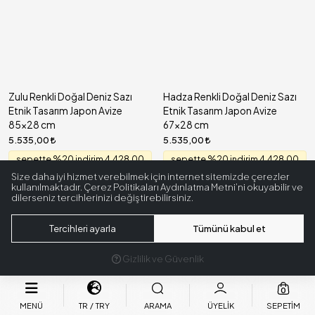
Zulu Renkli Doğal Deniz Sazı
Hadza Renkli Doğal Deniz Sazı
Etnik Tasarım Japon Avize
Etnik Tasarım Japon Avize
85x28 cm
67x28 cm
5.535,00
5.535,00
sepette %20 indirim 4.428,00
sepette %20 indirim 4.428,00
Size daha iyi hizmet verebilmek için internet sitemizde çerezler
kullanılmaktadır. Çerez Politikaları Aydınlatma Metni’ni okuyabilir ve
dilerseniz tercihlerinizi değiştirebilirsiniz.
Tercihleri ayarla
Tümünü kabul et
Gizlilik ve Güvenlik
0
MENÜ
TR
TRY
ARAMA
ÜYELIK
SEPETIM