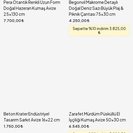
Pera Otantik Renkli Uzun Form
Begonvil Makrome Detaylı
Doğal Hazeran Kumaş Avize
Doğal Deniz Sazı Büyük Plaj &
25x130 cm
Piknik Çantası 75x30 cm
7.700,00
4.250,00
Sepette %10 indirim 3.825,00
Beton Krater Endüstriyel
Zarafet Mürdüm Püsküllü El
Tasarım Sarkıt Avize 16x22 cm
İşçiliği Kumaş Avize 50x30 cm
1.750,00
6.545,00