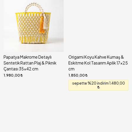
Papatya Makrome Detaylı
Origami Koyu Kahve Kumaş &
Sentetik Rattan Plaj & Piknik
Eskitme Kol Tasarım Aplik 17x25
Çantası 35x42 cm
cm
1.980,00
1.850,00
sepette %20 indirim 1.480,00