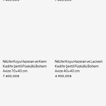
Nilüfer Koyu Hazeran ve Krem
Nilüfer Koyu Hazeran ve Lacivert
Kadife Şeritli Püsküllü Bohem
Kadife Şeritli Püsküllü Bohem
Avize 70x40 cm
Avize 40x40 cm
7.400,00
4.900,00