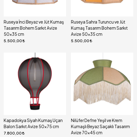
Ruseya İnci Beyaz ve Jüt Kumaş
Ruseya Sahra Turuncu ve Jüt
Tasarım Bohem Sarkıt Avize
Kumaş Tasarım Bohem Sarkıt
50x35 cm
Avize 50x35 cm
5.500,00
5.500,00
Kapadokya Siyah Kumaş Uçan
Nilüfer Defne Yeşil ve Krem
Balon Sarkıt Avize 50x75 cm
Kumaşlı Beyaz Saçaklı Tasarım
Avize 70x45 cm
7.800,00