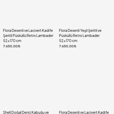
Flora Desenli ve Lacivert Kadife
Flora Desenli Yeşil Şeritli ve
Şeritli Püsküllü Retro Lambader
Püsküllü Retro Lambader
52x170 cm
52x170 cm
7.650,00
7.650,00
Shell Doğal Deniz Kabuğu ve
Flora Desenli ve Lacivert Kadife