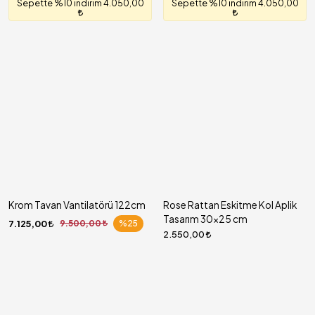
Sepette %10 indirim 4.050,00
Sepette %10 indirim 4.050,00
Krom Tavan Vantilatörü 122cm
Rose Rattan Eskitme Kol Aplik
Tasarım 30x25 cm
7.125,00
9.500,00
%25
2.550,00