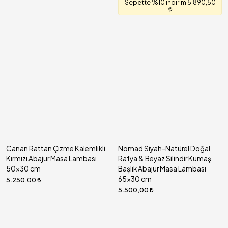
Sepette %10 indirim 5.890,50
Canan Rattan Çizme Kalemlikli
Nomad Siyah-Natürel Doğal
Kırmızı Abajur Masa Lambası
Rafya & Beyaz Silindir Kumaş
50x30 cm
Başlık Abajur Masa Lambası
65x30 cm
5.250,00
5.500,00