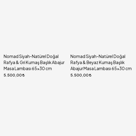
Nomad Siyah-Natürel Doğal
Nomad Siyah-Natürel Doğal
Rafya & Gri Kumaş Başlık Abajur
Rafya & Beyaz Kumaş Başlık
Masa Lambası 65x30 cm
Abajur Masa Lambası 65x30 cm
5.500,00
5.500,00