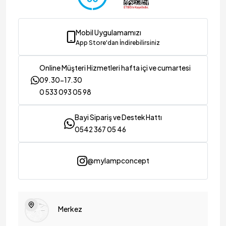
Mobil Uygulamamızı
App Store'dan İndirebilirsiniz
Online Müşteri Hizmetleri hafta içi ve cumartesi
09.30-17.30
0 533 093 05 98
Bayi Sipariş ve Destek Hattı
0542 367 05 46
@mylampconcept
Merkez