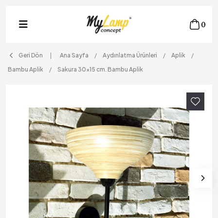
0
Geri Dön
Ana Sayfa
Aydınlatma Ürünleri
Aplik
Bambu Aplik
Sakura 30x15 cm. Bambu Aplik