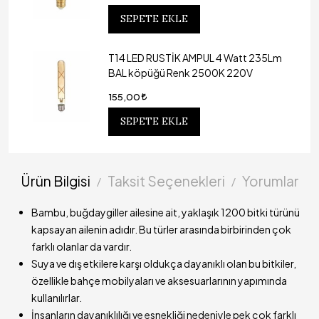
SEPETE EKLE
T14 LED RUSTİK AMPUL 4 Watt 235Lm
BAL köpüğü Renk 2500K 220V
155,00
SEPETE EKLE
Ürün Bilgisi
Taksit Seçenekleri
Yorumlar
Bambu, buğdaygiller ailesine ait, yaklaşık 1200 bitki türünü
kapsayan ailenin adıdır. Bu türler arasında birbirinden çok
farklı olanlar da vardır.
Suya ve dış etkilere karşı oldukça dayanıklı olan bu bitkiler,
özellikle bahçe mobilyaları ve aksesuarlarının yapımında
kullanılırlar.
İnsanların dayanıklılığı ve esnekliği nedeniyle pek çok farklı