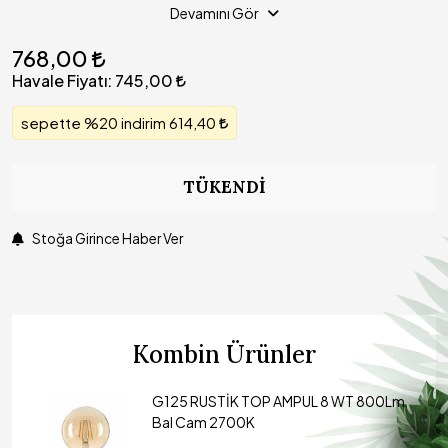
ürüne de olduğu gibi yansımaktadır.
Devamını Gör
768,00
Yine el yapımı ürünlerin, ölçülendirilmesinde kaçınılmaz olarak çok
küçük ölçülerde artı/eksi farklar söz konusu olabilir.
Havale Fiyatı:
745,00
Ürünümüz birim olarak fiyatlandırılmıştır. Ürünümüze Ampul dahil
sepette %20 indirim 614,40
değildir.
Ürünümüzde LED E27 duylu ampul kullanılmalıdır.
TÜKENDI
Stoğa Girince Haber Ver
Kombin Ürünler
G125 RUSTİK TOP AMPUL 8 WT 800Lm
Bal Cam 2700K