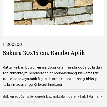
1-000200
Sakura 30x15 cm. Bambu Aplik
Rattan ve bambu ürünlerimiz, doğal ortamlarında, doğal yollardan
toplanmakta, mükemmel görüntü adına herhangi bir işleme tabi
tutulmadan veya sabit ölçü elde etmek adına her hangi bir kalıp
kullanılmadan el işçiliği ile üretilmektedir.
Bitkilerin doğal halleri gereği, bazı noktalarında renk farklılıkları, renk
geçişleri, lekeler ve bitkinin gövdesinde var olan çeşitli farklılıklar